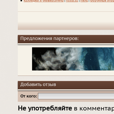
■
Колледжи и университеты
|
rolka.su
|
Йель
|
Форумные игр
Предложения партнеров:
Добавить отзыв
От кого:
Не употребляйте
в комментар