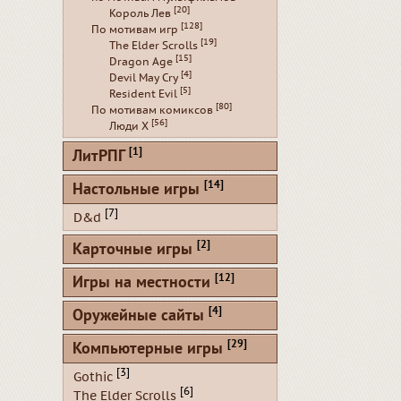
[20]
Король Лев
[128]
По мотивам игр
[19]
The Elder Scrolls
[15]
Dragon Age
[4]
Devil May Cry
[5]
Resident Evil
[80]
По мотивам комиксов
[56]
Люди Х
[1]
ЛитРПГ
[14]
Настольные игры
[7]
D&d
[2]
Карточные игры
[12]
Игры на местности
[4]
Оружейные сайты
[29]
Компьютерные игры
[3]
Gothic
[6]
The Elder Scrolls