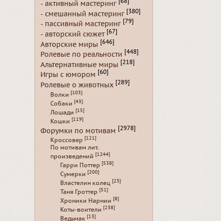
[68]
- активный мастеринг
[380]
- смешанный мастеринг
[79]
- пассивный мастеринг
[67]
- авторский сюжет
[646]
Авторские миры
[448]
Ролевые по реальности
[218]
Альтернативные миры
[60]
Игры с юмором
[289]
Ролевые о животных
[103]
Волки
[43]
Собаки
[15]
Лошади
[119]
Кошки
[2978]
Форумки по мотивам
[121]
Кроссовер
По мотивам лит.
[1244]
произведений
[538]
Гарри Поттер
[200]
Сумерки
[23]
Властелин колец
[51]
Таня Гроттер
[8]
Хроники Нарнии
[238]
Коты-воители
[13]
Ведьмак