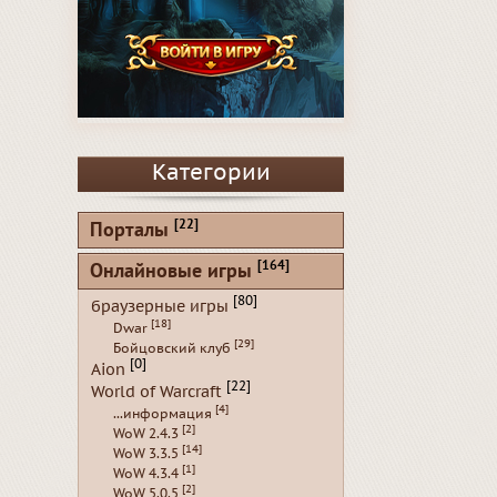
Категории
[22]
Порталы
[164]
Онлайновые игры
[80]
браузерные игры
[18]
Dwar
[29]
Бойцовский клуб
[0]
Aion
[22]
World of Warcraft
[4]
...информация
[2]
WoW 2.4.3
[14]
WoW 3.3.5
[1]
WoW 4.3.4
[2]
WoW 5.0.5