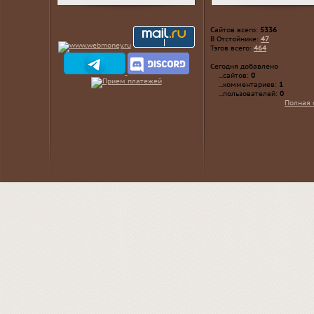
Сайтов всего:
5336
В Отстойнике:
47
Тэгов всего:
464
Сегодня добавлено
...сайтов:
0
...комментариев:
1
...пользователей:
0
Полная 