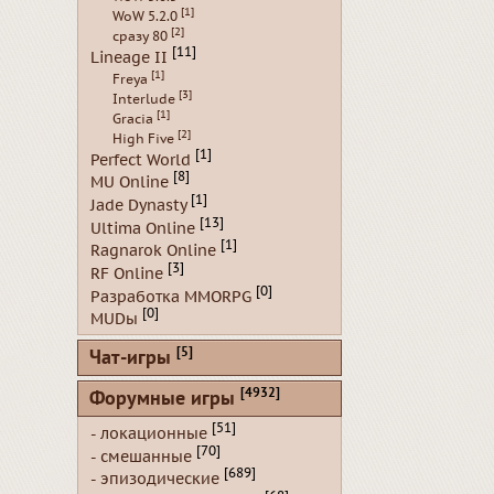
[1]
WoW 5.2.0
[2]
сразу 80
[11]
Lineage II
[1]
Freya
[3]
Interlude
[1]
Gracia
[2]
High Five
[1]
Perfect World
[8]
MU Online
[1]
Jade Dynasty
[13]
Ultima Online
[1]
Ragnarok Online
[3]
RF Online
[0]
Разработка MMORPG
[0]
MUDы
[5]
Чат-игры
[4932]
Форумные игры
[51]
- локационные
[70]
- смешанные
[689]
- эпизодические