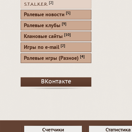
[2]
S.T.A.L.K.E.R.
[5]
Ролевые новости
[9]
Ролевые клубы
[10]
Клановые сайты
[2]
Игры по e-mail
[4]
Ролевые игры (Разное)
ВКонтакте
Счетчики
Статистика