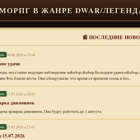
ММОРПГ В ЖАНРЕ DWAR/ЛЕГЕНД
📰 ПОСЛЕДНИЕ НОВ
04.08.2026 в 23:08
сть
ие удачи
цы, неустанно ведущие наблюдения за&nbsp;&nbsp;Колодцем удачи и&nbsp;&
ям Фэо благие вести. Они обнаружили, что время от времени огонь в без...
17.07.2026 в 20:07
сть
арка диковинок
ена ярмарка диковинок. Она будет работать до 1 августа.
15.07.2026 в 21:07
сть
 15.07.2026