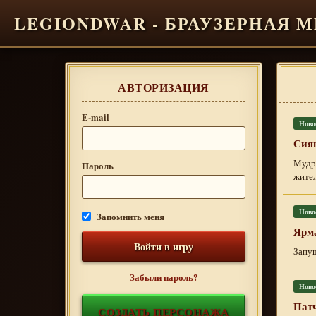
LEGIONDWAR - БРАУЗЕРНАЯ 
АВТОРИЗАЦИЯ
E-mail
Ново
Сиян
Мудре
Пароль
жител
Ново
Запомнить меня
Ярм
Войти в игру
Запущ
Забыли пароль?
Ново
Патч
СОЗДАТЬ ПЕРСОНАЖА