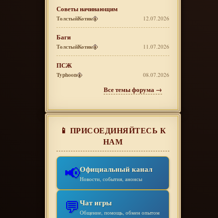
Советы начинающим
ТолстыйКотик
12.07.2026
Баги
ТолстыйКотик
11.07.2026
ПСЖ
Typhoon
08.07.2026
Все темы форума →
📱 ПРИСОЕДИНЯЙТЕСЬ К
НАМ
📢
Официальный канал
Новости, события, анонсы
💬
Чат игры
Общение, помощь, обмен опытом