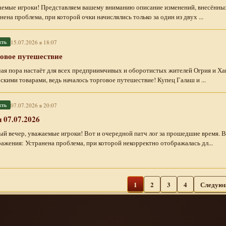
емые игроки! Представляем вашему вниманию описание изменений, внесённых
нена проблема, при которой очки начислялись только за один из двух ...
15.07.2026 в 18:07
сть
овое путешествие
ая пора настаёт для всех предприимчивых и оборотистых жителей Огрия и Ха
скими товарами, ведь началось торговое путешествие! Купец Галаш и ...
07.07.2026 в 20:07
сть
 07.07.2026
й вечер, уважаемые игроки! Вот и очередной патч лог за прошедшие время. 
ажения: Устранена проблема, при которой некорректно отображалась дл...
1
2
3
4
Следую