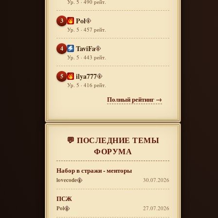
Ур. 5 · 490 рейт.
Pol
3
Ур. 5 · 457 рейт.
TaviFa
4
Ур. 5 · 443 рейт.
ilya777
5
Ур. 5 · 416 рейт.
Полный рейтинг →
💬 ПОСЛЕДНИЕ ТЕМЫ
ФОРУМА
Набор в стражи - менторы
lovecode
30.07.2026
ПСЖ
Pol
27.07.2026