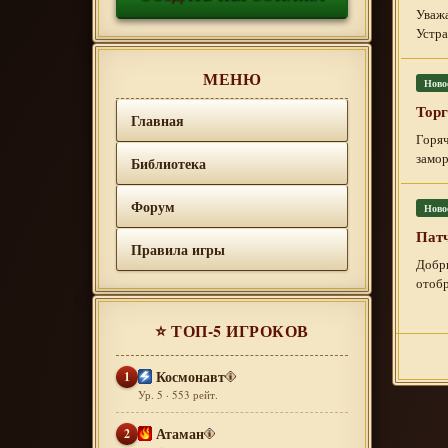
Уважа
Устра
МЕНЮ
Ново
Торг
Главная
Горяч
замор
Библиотека
Форум
Ново
Патч
Правила игры
Добры
отобр
⭐ ТОП-5 ИГРОКОВ
Космонавт
1
Ур. 5 · 553 рейт.
Атаман
2