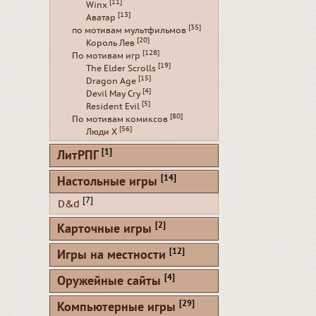
[11]
Winx
[13]
Аватар
[35]
по мотивам мультфильмов
[20]
Король Лев
[128]
По мотивам игр
[19]
The Elder Scrolls
[15]
Dragon Age
[4]
Devil May Cry
[5]
Resident Evil
[80]
По мотивам комиксов
[56]
Люди Х
[1]
ЛитРПГ
[14]
Настольные игры
[7]
D&d
[2]
Карточные игры
[12]
Игры на местности
[4]
Оружейные сайты
[29]
Компьютерные игры