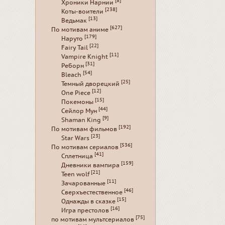
[8]
Хроники Нарнии
[238]
Коты-воители
[13]
Ведьмак
[627]
По мотивам аниме
[179]
Наруто
[22]
Fairy Tail
[11]
Vampire Knight
[31]
Реборн
[54]
Bleach
[25]
Темный дворецкий
[12]
One Piece
[15]
Покемоны
[44]
Сейлор Мун
[9]
Shaman King
[192]
По мотивам фильмов
[23]
Star Wars
[536]
По мотивам сериалов
[41]
Сплетница
[159]
Дневники вампира
[21]
Teen wolf
[11]
Зачарованные
[46]
Сверхъестественное
[15]
Однажды в сказке
[16]
Игра престолов
[75]
по мотивам мультсериалов