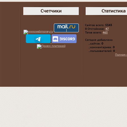
Счетчики
Статистика
Сайтов всего:
5343
В Отстойнике:
47
Тэгов всего:
465
Сегодня добавлено
...сайтов:
0
...комментариев:
0
...пользователей:
0
Полная 