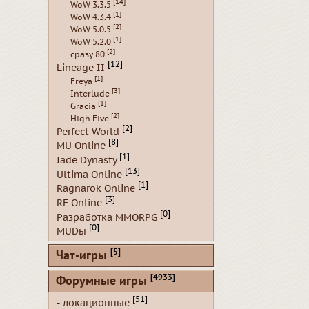
[14]
WoW 3.3.5
[1]
WoW 4.3.4
[2]
WoW 5.0.5
[1]
WoW 5.2.0
[2]
сразу 80
[12]
Lineage II
[1]
Freya
[3]
Interlude
[1]
Gracia
[2]
High Five
[2]
Perfect World
[8]
MU Online
[1]
Jade Dynasty
[13]
Ultima Online
[1]
Ragnarok Online
[3]
RF Online
[0]
Разработка MMORPG
[0]
MUDы
[5]
Чат-игры
[4933]
Форумные игры
[51]
- локационные