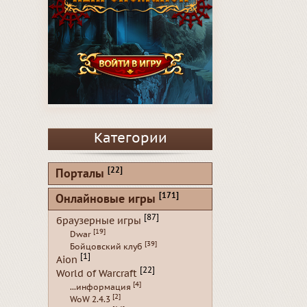
Категории
[22]
Порталы
[171]
Онлайновые игры
[87]
браузерные игры
[19]
Dwar
[39]
Бойцовский клуб
[1]
Aion
[22]
World of Warcraft
[4]
...информация
[2]
WoW 2.4.3