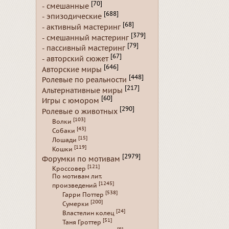
[70]
- смешанные
[688]
- эпизодические
[68]
- активный мастеринг
[379]
- смешанный мастеринг
[79]
- пассивный мастеринг
[67]
- авторский сюжет
[646]
Авторские миры
[448]
Ролевые по реальности
[217]
Альтернативные миры
[60]
Игры с юмором
[290]
Ролевые о животных
[103]
Волки
[43]
Собаки
[15]
Лошади
[119]
Кошки
[2979]
Форумки по мотивам
[121]
Кроссовер
По мотивам лит.
[1245]
произведений
[538]
Гарри Поттер
[200]
Сумерки
[24]
Властелин колец
[51]
Таня Гроттер