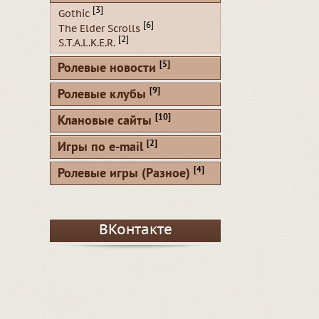
[3]
Gothic
[6]
The Elder Scrolls
[2]
S.T.A.L.K.E.R.
[5]
Ролевые новости
[9]
Ролевые клубы
[10]
Клановые сайты
[2]
Игры по e-mail
[4]
Ролевые игры (Разное)
ВКонтакте