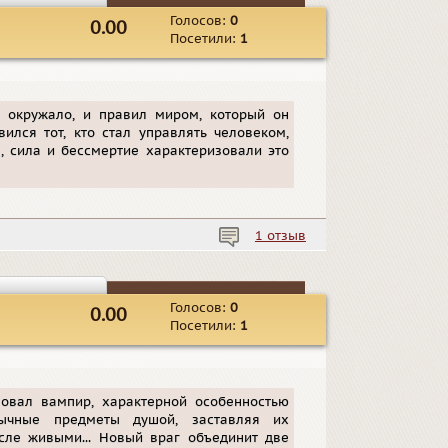
Голосов:
0
0.00
Посетили:
1
о окружало, и правил миром, который он
ился тот, кто стал управлять человеком,
а, сила и бессмертие характеризовали это
1 отзыв
Голосов:
0
0.00
Посетили:
1
овал вампир, характерной особенностью
бычные предметы душой, заставляя их
сле живыми... Новый враг объединит две