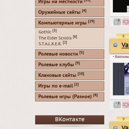
[12]
Игры на местности
[4]
Оружейные сайты
[29]
Компьютерные игры
[3]
Gothic
8
[6]
The Elder Scrolls
[2]
S.T.A.L.K.E.R.
Va
[5]
Ролевые новости
▪
Форумны
[9]
Ролевые клубы
[10]
Клановые сайты
[2]
Игры по e-mail
[4]
Ролевые игры (Разное)
ВКонтакте
9
Va