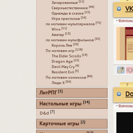
[11]
Зачарованные
[46]
VK
Сверхъестественное
[15]
Однажды в сказке
[16]
Игра престолов
▪
Форумны
[75]
по мотивам мультсериалов
[11]
Winx
[13]
Аватар
[35]
по мотивам мультфильмов
[20]
Король Лев
[128]
По мотивам игр
[19]
The Elder Scrolls
[15]
Dragon Age
[4]
Devil May Cry
[5]
Resident Evil
[80]
По мотивам комиксов
[56]
Люди Х
7
[1]
ЛитРПГ
Do
[14]
Настольные игры
▪
Форумны
[7]
D&d
[2]
Карточные игры