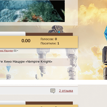
Голосов:
0
0.00
Посетили:
1
но Мацури
(1)
▪
е Хино Мацури «Vampire Knight»
2 отзыва