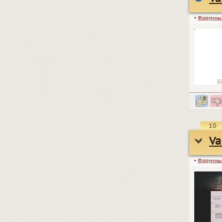
▪
Форумны
10
Va
▪
Форумны