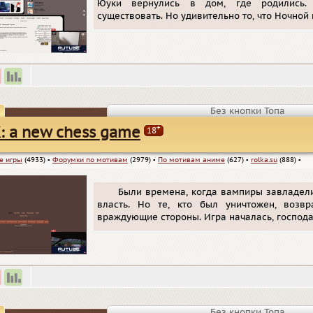
Юуки вернулись в дом, где родились.
существовать. Но удивительно то, что Ночной
Без кнопки Топа
+
: a new chess game
18
е игры
(4933)
▪
Форумки по мотивам
(2979)
▪
По мотивам аниме
(627)
▪
rolka.su
(888)
▪
Были времена, когда вампиры завладели
власть. Но те, кто был уничтожен, возв
враждующие стороны. Игра началась, господа
Без кнопки Топа