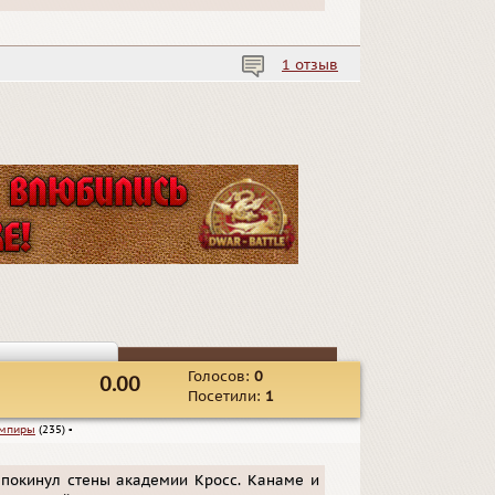
1 отзыв
Голосов:
0
0.00
Посетили:
1
мпиры
(235)
▪
 покинул стены академии Кросс. Канаме и