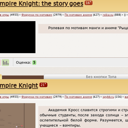
+
mpire Knight: the story goes
16
е игры
(4933)
▪
Форумки по мотивам
(2979)
▪
По мотивам аниме
(627)
▪
rolka.su
(888)
▪
()
▪
Ролевая по мотивам манги и аниме "Рыца
Оценка:
5
Без кнопки Топа
+
mpire Knight
21
е игры
(4933)
▪
Форумки по мотивам
(2979)
▪
По мотивам аниме
(627)
▪
spybb.ru
(156)
▪
в
Академия Кросс славится строгими и с
обычные студенты, после захода солнца – э
ослепительной белой форме. Разумеется, ш
учащиеся – вампиры.