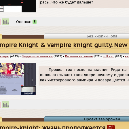
расы, что же будет дальше?
Оценка:
5
Без кнопки Топа
mpire Knight & vampire knight guilty. New 
е игры
(4933)
▪
Форумки по мотивам
(2979)
▪
По мотивам аниме
(627)
▪
rolka.su
(888)
▪
ва
Прошел год после нападения Ридо на
вновь открывает свои двери ночному и дневн
как чистокровного вампира и возвращается н
Проект заморожен
+
mpire-knight: жизнь продолжается
21