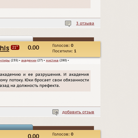
3 отзыва
Голосов:
0
+
history
0.00
21
Посетили:
1
мпиры
(235)
▪
академии
(27)
▪
мистика
(280)
▪
 академию и ее разрушения. И академия
ому потоку. Юки бросает свои обязанности
азад на должность префекта.
добавить отзыв
Голосов:
0
0.00