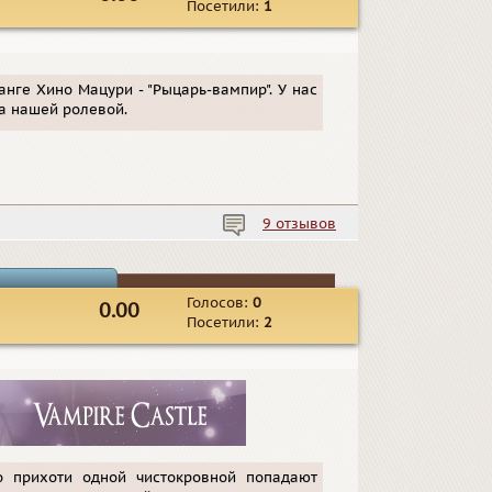
Посетили:
1
анге Хино Мацури - "Рыцарь-вампир". У нас
а нашей ролевой.
9 отзывов
Голосов:
0
0.00
Посетили:
2
о прихоти одной чистокровной попадают