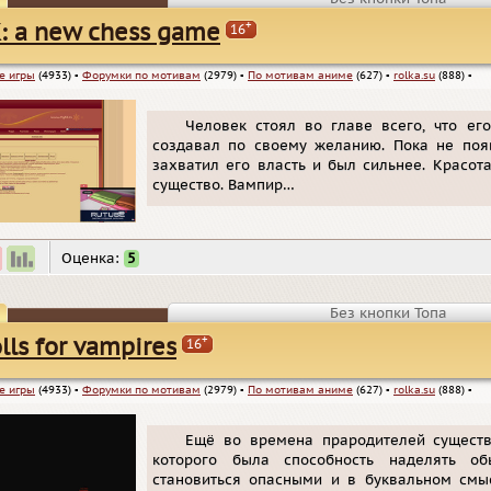
+
: a new chess game
16
е игры
(4933)
▪
Форумки по мотивам
(2979)
▪
По мотивам аниме
(627)
▪
rolka.su
(888)
▪
Человек стоял во главе всего, что ег
создавал по своему желанию. Пока не появ
захватил его власть и был сильнее. Красот
существо. Вампир…
Оценка:
5
Без кнопки Топа
+
lls for vampires
16
е игры
(4933)
▪
Форумки по мотивам
(2979)
▪
По мотивам аниме
(627)
▪
rolka.su
(888)
▪
Ещё во времена прародителей существ
которого была способность наделять о
становиться опасными и в буквальном смы