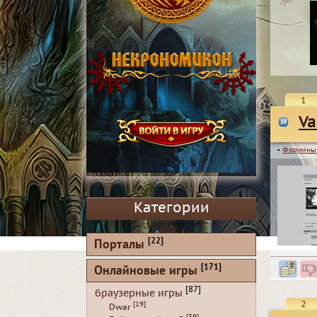
1
Va
▪
Форумны
Категории
[22]
Порталы
[171]
Онлайновые игры
[87]
браузерные игры
2
[19]
Dwar
[39]