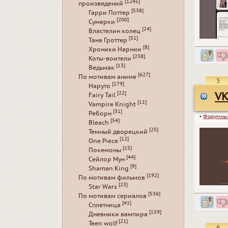
[1245]
произведений
[538]
Гарри Поттер
[200]
Сумерки
[24]
Властелин колец
[51]
Таня Гроттер
[8]
Хроники Нарнии
[238]
Коты-воители
[13]
Ведьмак
[627]
По мотивам аниме
5
[179]
Наруто
[22]
VK
Fairy Tail
[11]
Vampire Knight
[31]
Реборн
▪
Форумны
[54]
Bleach
[25]
Темный дворецкий
[12]
One Piece
[15]
Покемоны
[44]
Сейлор Мун
[9]
Shaman King
[192]
По мотивам фильмов
[23]
Star Wars
[536]
По мотивам сериалов
[41]
Сплетница
[159]
Дневники вампира
[21]
Teen wolf
6