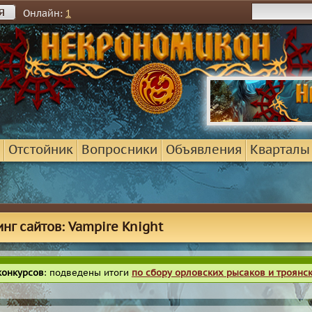
я
Онлайн:
1
Отстойник
Вопросники
Объявления
Кварталы
инг сайтов: Vampire Knight
конкурсов
: подведены итоги
по сбору орловских рысаков и троянс