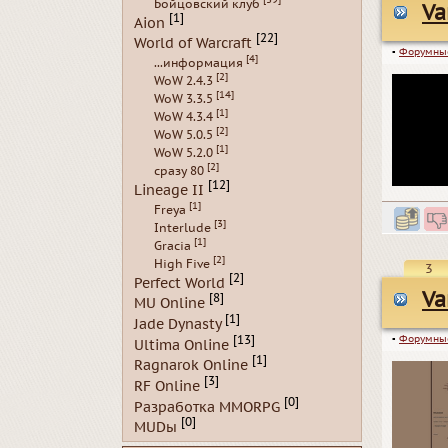
Бойцовский клуб
Va
[1]
Aion
[22]
World of Warcraft
▪
Форумны
[4]
...информация
[2]
WoW 2.4.3
[14]
WoW 3.3.5
[1]
WoW 4.3.4
[2]
WoW 5.0.5
[1]
WoW 5.2.0
[2]
сразу 80
[12]
Lineage II
[1]
Freya
[3]
Interlude
[1]
Gracia
[2]
High Five
3
[2]
Perfect World
Va
[8]
MU Online
[1]
Jade Dynasty
▪
Форумны
[13]
Ultima Online
[1]
Ragnarok Online
[3]
RF Online
[0]
Разработка MMORPG
[0]
MUDы