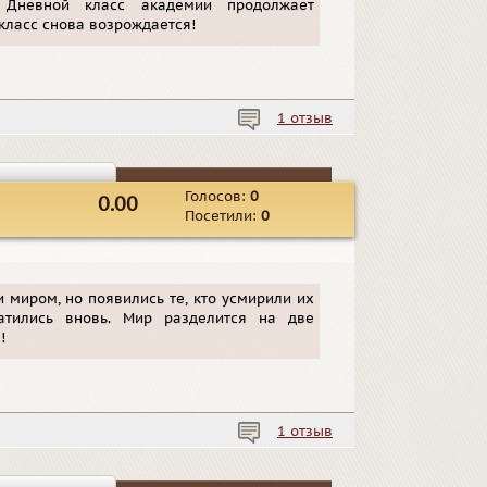
 Дневной класс академии продолжает
 класс снова возрождается!
1 отзыв
Голосов:
0
0.00
Посетили:
0
 миром, но появились те, кто усмирили их
ратились вновь. Мир разделится на две
!
1 отзыв