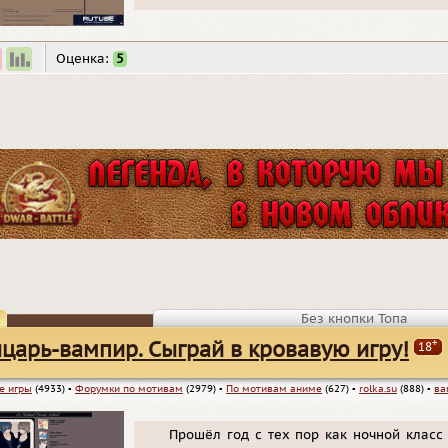
Оценка:
5
Без кнопки Топа
+
царь-вампир. Сыграй в кровавую игру!
18
е игры
(4933)
▪
Форумки по мотивам
(2979)
▪
По мотивам аниме
(627)
▪
rolka.su
(888)
▪
ва
Прошёл год с тех пор как ночной класс