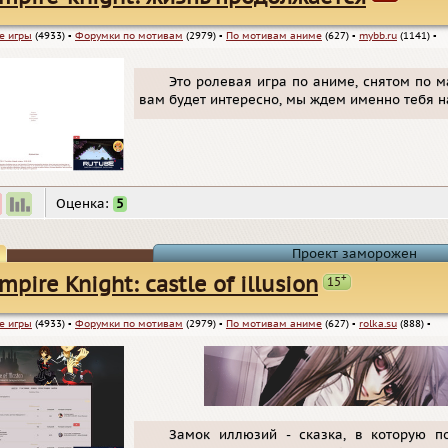
е игры
(4933)
▪
Форумки по мотивам
(2979)
▪
По мотивам аниме
(627)
▪
mybb.ru
(1141)
▪
Это ролевая игра по аниме, снятом по м
вам будет интересно, мы ждем именно тебя н
Оценка:
5
Проект заморожен
+
mpire Knight: сastle of illusion
15
е игры
(4933)
▪
Форумки по мотивам
(2979)
▪
По мотивам аниме
(627)
▪
rolka.su
(888)
▪
Замок иллюзий - сказка, в которую п