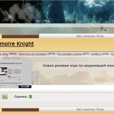
Без кнопки Топа
mpire Knight
е игры
(4933)
▪
Форумки по мотивам
(2979)
▪
По мотивам аниме
(627)
▪
spybb.ru
(156)
▪
Хи
Новая ролевая игра по нашумевшей манг
Оценка:
5
Без кнопки Топа