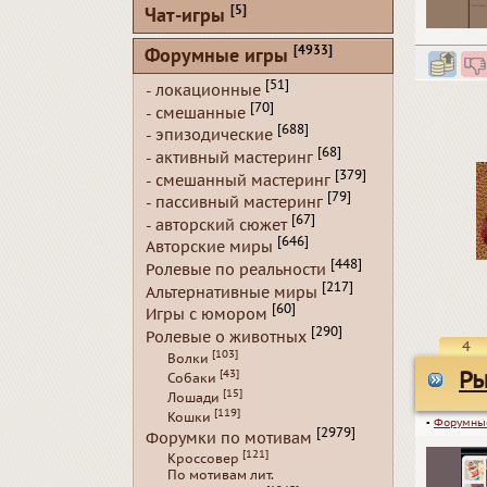
[5]
Чат-игры
[4933]
Форумные игры
[51]
- локационные
[70]
- смешанные
[688]
- эпизодические
[68]
- активный мастеринг
[379]
- смешанный мастеринг
[79]
- пассивный мастеринг
[67]
- авторский сюжет
[646]
Авторские миры
[448]
Ролевые по реальности
[217]
Альтернативные миры
[60]
Игры с юмором
[290]
Ролевые о животных
4
[103]
Волки
[43]
Ры
Собаки
[15]
Лошади
[119]
Кошки
▪
Форумны
[2979]
Форумки по мотивам
[121]
Кроссовер
По мотивам лит.