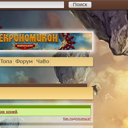
 Топа
Форум
ЧаВо
ких коней
.
Как подписаться?