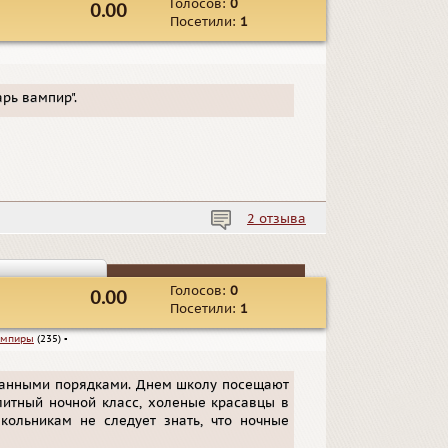
Голосов:
0
0.00
Посетили:
1
рь вампир".
2 отзыва
Голосов:
0
0.00
Посетили:
1
ампиры
(235)
▪
транными порядками. Днем школу посещают
литный ночной класс, холеные красавцы в
кольникам не следует знать, что ночные