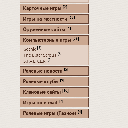
[2]
Карточные игры
[12]
Игры на местности
[4]
Оружейные сайты
[29]
Компьютерные игры
[3]
Gothic
[6]
The Elder Scrolls
[2]
S.T.A.L.K.E.R.
[5]
Ролевые новости
[9]
Ролевые клубы
[10]
Клановые сайты
[2]
Игры по e-mail
[4]
Ролевые игры (Разное)