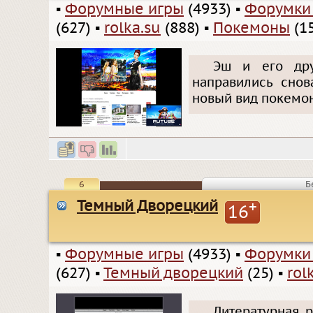
▪
Форумные игры
(4933)
▪
Форумки
(627)
▪
rolka.su
(888)
▪
Покемоны
(15
Эш и его дру
направились снов
новый вид покемон
6
Б
Темный Дворецкий
+
16
▪
Форумные игры
(4933)
▪
Форумки
(627)
▪
Темный дворецкий
(25)
▪
rol
Литературная 