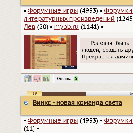
▪
Форумные игры
(4933)
▪
Форумки
литературных произведений
(1245
Лев
(20)
▪
mybb.ru
(1141)
▪
Ролевая была 
людей, создать др
Прекрасная админи
Оценка:
5
19
Б
Винкс - новая команда света
▪
Форумные игры
(4933)
▪
Форумки
(11)
▪