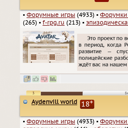
▪
Форумные игры
(4933)
▪
Форумки
(265)
▪
f-rpg.ru
(213)
▪
эпизодическа
Это проект по 
в период, когда 
развитие — спус
полицейские разбо
ждёт вас на нашем
3
Б
Aydenvill world
+
18
▪
Форумные игры
(4933)
▪
Форумки