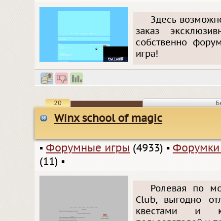
Здесь возможно
заказ эксклюзив
собственно форум
игра!
20
Б
Winx school of magic
▪
Форумные игры
(4933)
▪
Форумки
(11)
▪
Ролевая по м
Club, выгодно о
квестами и ко