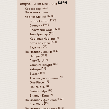
[2979]
Форумки по мотивам
[121]
Кроссовер
По мотивам лит.
[1245]
произведений
[538]
Гарри Поттер
[200]
Сумерки
[24]
Властелин колец
[51]
Таня Гроттер
[8]
Хроники Нарнии
[238]
Коты-воители
[13]
Ведьмак
[627]
По мотивам аниме
[179]
Наруто
[22]
Fairy Tail
[11]
Vampire Knight
[31]
Реборн
[54]
Bleach
[25]
Темный дворецкий
[12]
One Piece
[15]
Покемоны
[44]
Сейлор Мун
[9]
Shaman King
[192]
По мотивам фильмов
[23]
Star Wars
[536]
По мотивам сериалов