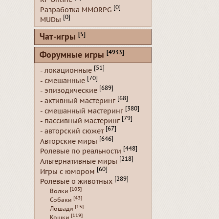
[0]
Разработка MMORPG
[0]
MUDы
[5]
Чат-игры
[4933]
Форумные игры
[51]
- локационные
[70]
- смешанные
[689]
- эпизодические
[68]
- активный мастеринг
[380]
- смешанный мастеринг
[79]
- пассивный мастеринг
[67]
- авторский сюжет
[646]
Авторские миры
[448]
Ролевые по реальности
[218]
Альтернативные миры
[60]
Игры с юмором
[289]
Ролевые о животных
[103]
Волки
[43]
Собаки
[15]
Лошади
[119]
Кошки