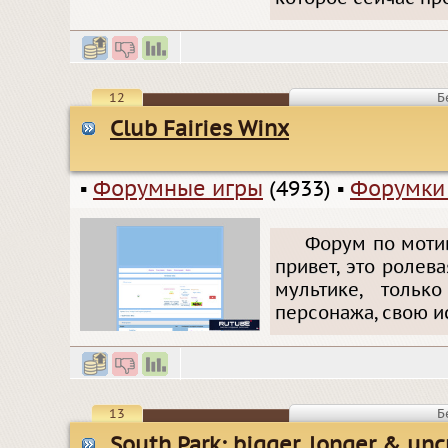
12
Б
Club Fairies Winx
▪
Форумные игры
(4933)
▪
Форумки
Форум по мотив
привет, это ролева
мультике, тольк
персонажа, свою ис
13
Б
South Park: bigger, longer & unc