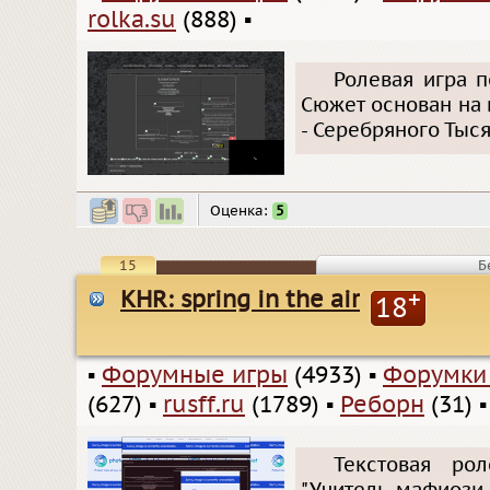
rolka.su
(888)
▪
Ролевая игра п
Сюжет основан на
- Серебряного Тыс
Оценка:
5
15
Б
KHR: spring in the air
+
18
▪
Форумные игры
(4933)
▪
Форумки
(627)
▪
rusff.ru
(1789)
▪
Реборн
(31)
▪
Текстовая ро