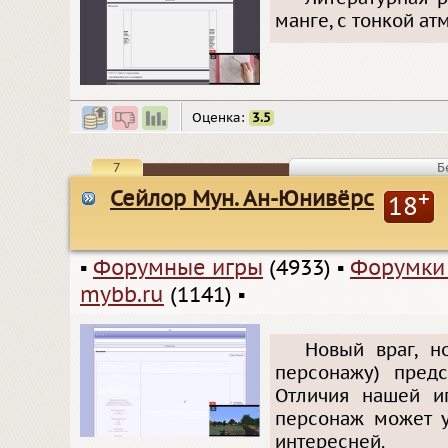
манге, с тонкой а
Оценка:
3.5
7
Б
Сейлор Мун. Ан-Юнивёрс
+
18
▪
Форумные игры
(4933)
▪
Форумки
mybb.ru
(1141)
▪
Новый враг, н
персонажу) предс
Отличия нашей и
персонаж может у
интересней.