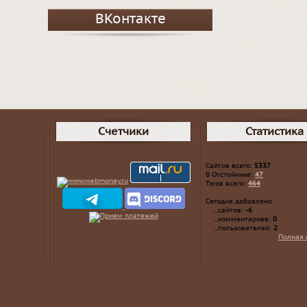
ВКонтакте
Счетчики
Статистика
Сайтов всего:
5337
В Отстойнике:
47
Тэгов всего:
464
Сегодня добавлено
...сайтов:
-6
...комментариев:
0
...пользователей:
2
Полная 