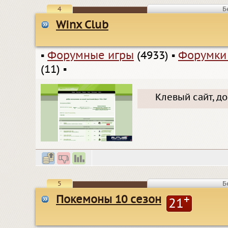
4
Б
Winx Club
▪
Форумные игры
(4933)
▪
Форумки
(11)
▪
Клевый сайт, д
5
Б
Покемоны 10 сезон
+
21