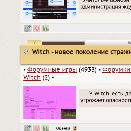
"Учитель-мафиози
администрация жду
16
Б
Witch - новое поколение страж
▪
Форумные игры
(4933)
▪
Форумки
Witch
(2)
▪
У Witch есть д
угрожает опасност
Оценка:
2