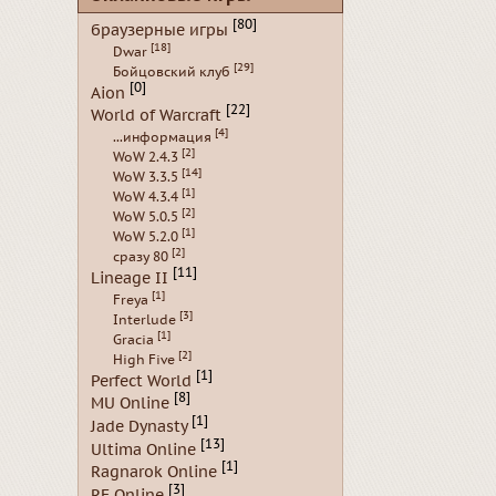
[80]
браузерные игры
[18]
Dwar
[29]
Бойцовский клуб
[0]
Aion
[22]
World of Warcraft
[4]
...информация
[2]
WoW 2.4.3
[14]
WoW 3.3.5
[1]
WoW 4.3.4
[2]
WoW 5.0.5
[1]
WoW 5.2.0
[2]
сразу 80
[11]
Lineage II
[1]
Freya
[3]
Interlude
[1]
Gracia
[2]
High Five
[1]
Perfect World
[8]
MU Online
[1]
Jade Dynasty
[13]
Ultima Online
[1]
Ragnarok Online
[3]
RF Online