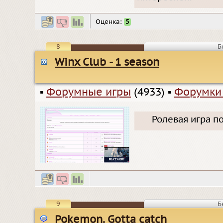
Оценка:
5
8
Б
Winx Club - 1 season
▪
Форумные игры
(4933)
▪
Форумки
Ролевая игра п
9
Б
Pokemon. Gotta catch