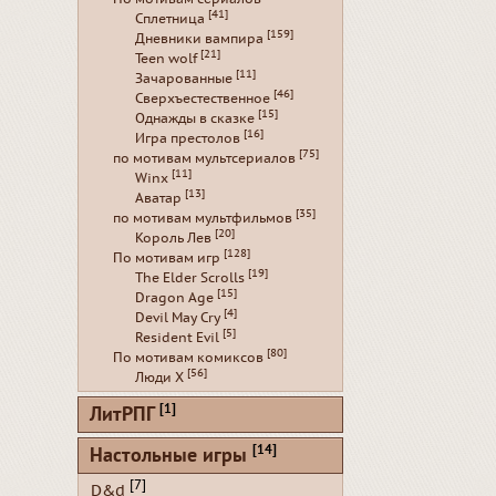
[41]
Сплетница
[159]
Дневники вампира
[21]
Teen wolf
[11]
Зачарованные
[46]
Сверхъестественное
[15]
Однажды в сказке
[16]
Игра престолов
[75]
по мотивам мультсериалов
[11]
Winx
[13]
Аватар
[35]
по мотивам мультфильмов
[20]
Король Лев
[128]
По мотивам игр
[19]
The Elder Scrolls
[15]
Dragon Age
[4]
Devil May Cry
[5]
Resident Evil
[80]
По мотивам комиксов
[56]
Люди Х
[1]
ЛитРПГ
[14]
Настольные игры
[7]
D&d