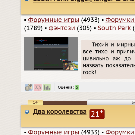
▪
Форумные игры
(4933)
▪
Форумки
(1789)
▪
фэнтези
(305)
▪
South Park
(
Тихий и мирны
все тихо и прили
цивильно аж до 
назвать показател
rock!
Оценка:
5
14
Б
Два королевства
+
21
▪
Форумные игры
(4933)
▪
Форумки