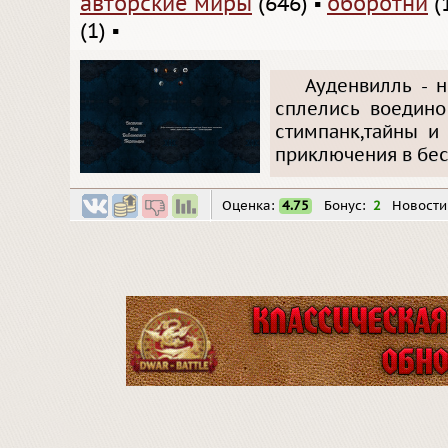
авторские миры
(646)
▪
оборотни
(
(1)
▪
Ауденвилль - 
сплелись воедино
стимпанк,тайны и
приключения в бес
Оценка:
4.75
Бонус:
2
Новости