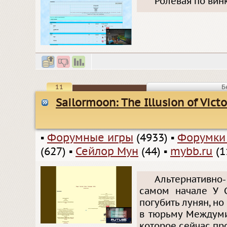
Ролевая по винк
11
Б
Sailormoon: The Illusion of Victo
▪
Форумные игры
(4933)
▪
Форумки
(627)
▪
Сейлор Мун
(44)
▪
mybb.ru
(1
Альтернативно-
самом начале У С
погубить лунян, но
в тюрьму Междуми
которое сейчас про