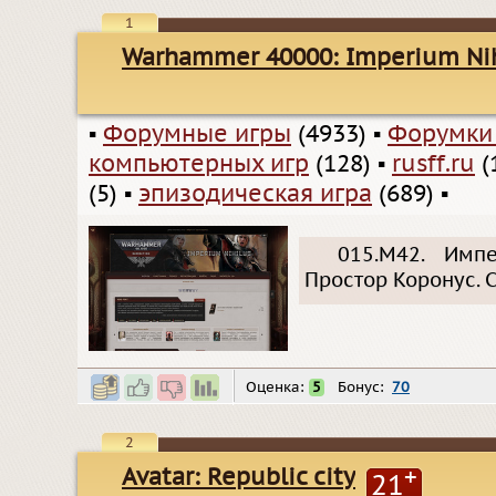
1
Warhammer 40000: Imperium Nih
▪
Форумные игры
(4933)
▪
Форумки
компьютерных игр
(128)
▪
rusff.ru
(
(5)
▪
эпизодическая игра
(689)
▪
015.М42. Имп
Простор Коронус. 
Оценка:
5
Бонус:
70
2
Avatar: Republic city
+
21