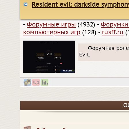
Resident evil: darkside symphon
▪
Форумные игры
(4932)
▪
Форумки
компьютерных игр
(128)
▪
rusff.ru
(
Форумная ролев
Evil.
О