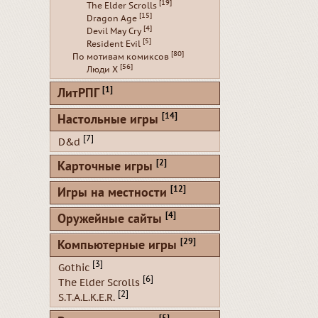
[19]
The Elder Scrolls
[15]
Dragon Age
[4]
Devil May Cry
[5]
Resident Evil
[80]
По мотивам комиксов
[56]
Люди Х
[1]
ЛитРПГ
[14]
Настольные игры
[7]
D&d
[2]
Карточные игры
[12]
Игры на местности
[4]
Оружейные сайты
[29]
Компьютерные игры
[3]
Gothic
[6]
The Elder Scrolls
[2]
S.T.A.L.K.E.R.