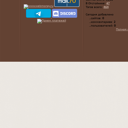
В Отстойнике:
47
Тэгов всего:
464
Сегодня добавлено
...сайтов:
0
...комментариев:
2
...пользователей:
0
Полная 