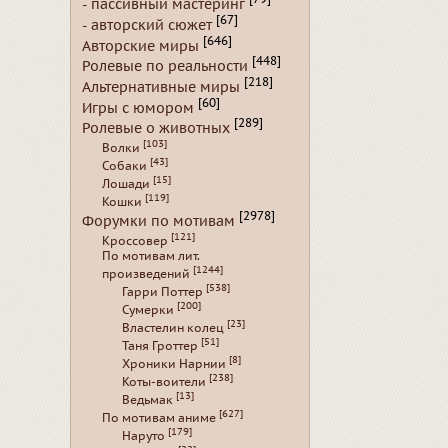
- пассивный мастеринг
[67]
- авторский сюжет
[646]
Авторские миры
[448]
Ролевые по реальности
[218]
Альтернативные миры
[60]
Игры с юмором
[289]
Ролевые о животных
[103]
Волки
[43]
Собаки
[15]
Лошади
[119]
Кошки
[2978]
Форумки по мотивам
[121]
Кроссовер
По мотивам лит.
[1244]
произведений
[538]
Гарри Поттер
[200]
Сумерки
[23]
Властелин колец
[51]
Таня Гроттер
[8]
Хроники Нарнии
[238]
Коты-воители
[13]
Ведьмак
[627]
По мотивам аниме
[179]
Наруто