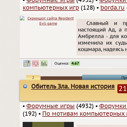
▪
Форумные игры
(4932)
▪
Форумки
компьютерных игр
(128)
▪
borda.ru
Славный и пр
настоящий Ад, а 
Амбрелла - для ко
изменила их судь
кошмара, надеясь н
Оценка:
4.67
2
Пр
Обитель Зла. Новая история
21
▪
Форумные игры
(4932)
▪
Форумки
(192)
▪
По мотивам компьютерных 