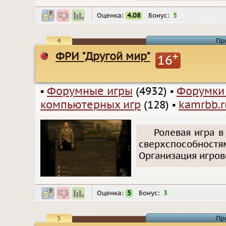
Оценка:
4.08
Бонус:
5
4
Пр
ФРИ "Другой мир"
+
16
▪
Форумные игры
(4932)
▪
Форумки
компьютерных игр
(128)
▪
kamrbb.r
Ролевая игра в
сверхспособностям
Организация игров
Оценка:
5
Бонус:
3
5
Пр