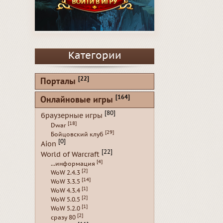
Категории
[22]
Порталы
[164]
Онлайновые игры
[80]
браузерные игры
[18]
Dwar
[29]
Бойцовский клуб
[0]
Aion
[22]
World of Warcraft
[4]
...информация
[2]
WoW 2.4.3
[14]
WoW 3.3.5
[1]
WoW 4.3.4
[2]
WoW 5.0.5
[1]
WoW 5.2.0
[2]
сразу 80