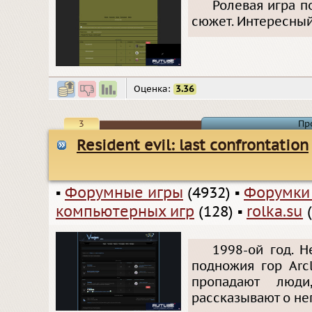
Ролевая игра п
сюжет. Интересный
Оценка:
3.36
3
Пр
Resident evil: last confrontation
▪
Форумные игры
(4932)
▪
Форумки
компьютерных игр
(128)
▪
rolka.su
(
1998-ой год. Н
подножия гор Arc
пропадают люд
рассказывают о не