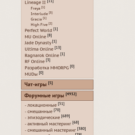
[11]
Lineage II
[1]
Freya
[3]
Interlude
[1]
Gracia
[2]
High Five
[1]
Perfect World
[8]
MU Online
[1]
Jade Dynasty
[13]
Ultima Online
[1]
Ragnarok Online
[3]
RF Online
[0]
Разработка MMORPG
[0]
MUDы
[5]
Чат-игры
[4932]
Форумные игры
[51]
- локационные
[70]
- смешанные
[689]
- эпизодические
[68]
- активный мастеринг
[380]
- смешанный мастеринг
[79]