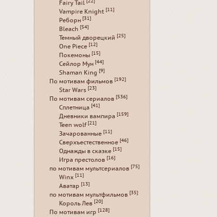
[22]
Fairy Tail
[11]
Vampire Knight
[31]
Реборн
[54]
Bleach
[25]
Темный дворецкий
[12]
One Piece
[15]
Покемоны
[44]
Сейлор Мун
[9]
Shaman King
[192]
По мотивам фильмов
[23]
Star Wars
[536]
По мотивам сериалов
[41]
Сплетница
[159]
Дневники вампира
[21]
Teen wolf
[11]
Зачарованные
[46]
Сверхъестественное
[15]
Однажды в сказке
[16]
Игра престолов
[75]
по мотивам мультсериалов
[11]
Winx
[13]
Аватар
[35]
по мотивам мультфильмов
[20]
Король Лев
[128]
По мотивам игр