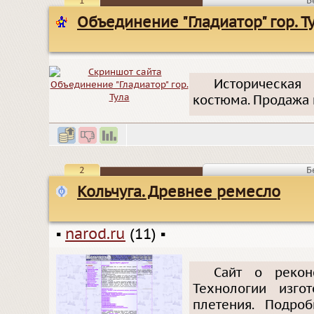
1
Б
Объединение "Гладиатор" гор. Т
Историческая
костюма. Продажа и
2
Б
Кольчуга. Древнее ремесло
▪
narod.ru
(11)
▪
Сайт о реконс
Технологии изгот
плетения. Подроб