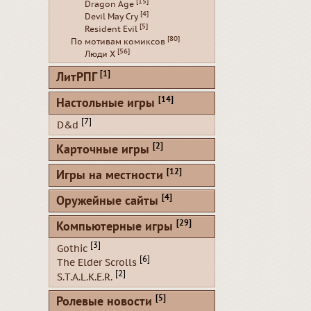
[15]
Dragon Age
[4]
Devil May Cry
[5]
Resident Evil
[80]
По мотивам комиксов
[56]
Люди Х
[1]
ЛитРПГ
[14]
Настольные игры
[7]
D&d
[2]
Карточные игры
[12]
Игры на местности
[4]
Оружейные сайты
[29]
Компьютерные игры
[3]
Gothic
[6]
The Elder Scrolls
[2]
S.T.A.L.K.E.R.
[5]
Ролевые новости