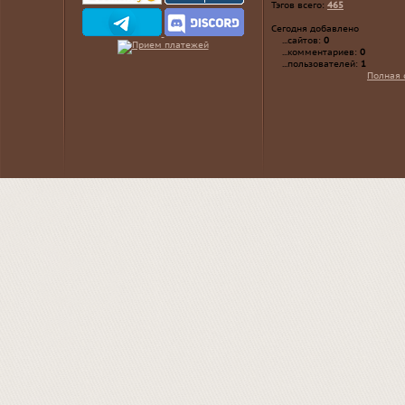
Тэгов всего:
465
Сегодня добавлено
...сайтов:
0
...комментариев:
0
...пользователей:
1
Полная 