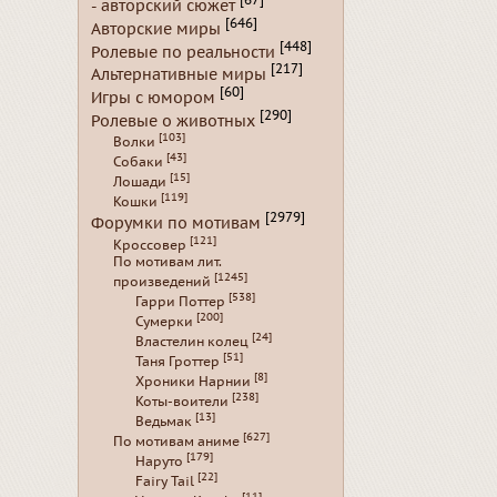
[67]
- авторский сюжет
[646]
Авторские миры
[448]
Ролевые по реальности
[217]
Альтернативные миры
[60]
Игры с юмором
[290]
Ролевые о животных
[103]
Волки
[43]
Собаки
[15]
Лошади
[119]
Кошки
[2979]
Форумки по мотивам
[121]
Кроссовер
По мотивам лит.
[1245]
произведений
[538]
Гарри Поттер
[200]
Сумерки
[24]
Властелин колец
[51]
Таня Гроттер
[8]
Хроники Нарнии
[238]
Коты-воители
[13]
Ведьмак
[627]
По мотивам аниме
[179]
Наруто
[22]
Fairy Tail
[11]