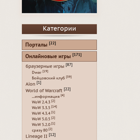
Категории
[22]
Порталы
[171]
Онлайновые игры
[87]
браузерные игры
[19]
Dwar
[39]
Бойцовский клуб
[1]
Aion
[22]
World of Warcraft
[4]
...информация
[2]
WoW 2.4.3
[14]
WoW 3.3.5
[1]
WoW 4.3.4
[2]
WoW 5.0.5
[1]
WoW 5.2.0
[2]
сразу 80
[12]
Lineage II