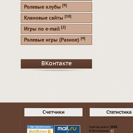
[9]
Ролевые клубы
[10]
Клановые сайты
[2]
Игры по e-mail
[4]
Ролевые игры (Разное)
ВКонтакте
Счетчики
Статистика
Сайтов всего:
5343
В Отстойнике:
47