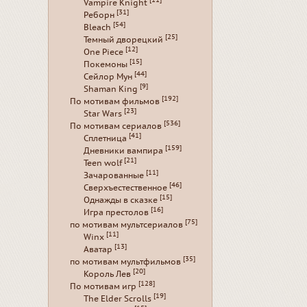
Vampire Knight
[31]
Реборн
[54]
Bleach
[25]
Темный дворецкий
[12]
One Piece
[15]
Покемоны
[44]
Сейлор Мун
[9]
Shaman King
[192]
По мотивам фильмов
[23]
Star Wars
[536]
По мотивам сериалов
[41]
Сплетница
[159]
Дневники вампира
[21]
Teen wolf
[11]
Зачарованные
[46]
Сверхъестественное
[15]
Однажды в сказке
[16]
Игра престолов
[75]
по мотивам мультсериалов
[11]
Winx
[13]
Аватар
[35]
по мотивам мультфильмов
[20]
Король Лев
[128]
По мотивам игр
[19]
The Elder Scrolls