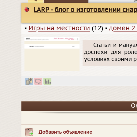
4
Б
LARP - блог о изготовлении сна
▪
Игры на местности
(12)
▪
домен 2
Статьи и мануа
доспехи для рол
условиях своими р
О
Добавить объявление