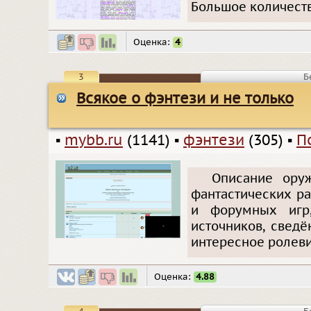
Большое количество
Оценка:
4
3
Б
Всякое о фэнтези и не только
▪
mybb.ru
(1141)
▪
фэнтези
(305)
▪
П
Описание ору
фантастических р
и форумных игр
источников, сведё
интересное ролеви
Оценка:
4.88