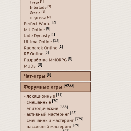
[1]
Freya
[3]
Interlude
[1]
Gracia
[2]
High Five
[2]
Perfect World
[8]
MU Online
[1]
Jade Dynasty
[13]
Ultima Online
[1]
Ragnarok Online
[3]
RF Online
[0]
Разработка MMORPG
[0]
MUDы
[5]
Чат-игры
[4933]
Форумные игры
[51]
- локационные
[70]
- смешанные
[688]
- эпизодические
[68]
- активный мастеринг
[379]
- смешанный мастеринг
[79]
- пассивный мастеринг