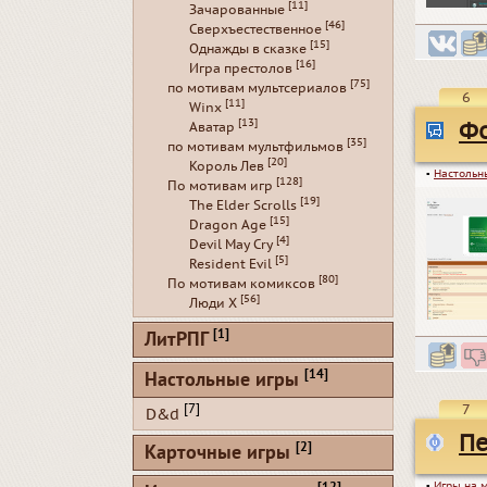
[11]
Зачарованные
[46]
Сверхъестественное
[15]
Однажды в сказке
[16]
Игра престолов
[75]
по мотивам мультсериалов
6
[11]
Winx
[13]
Фо
Аватар
[35]
по мотивам мультфильмов
[20]
Король Лев
▪
Настольн
[128]
По мотивам игр
[19]
The Elder Scrolls
[15]
Dragon Age
[4]
Devil May Cry
[5]
Resident Evil
[80]
По мотивам комиксов
[56]
Люди Х
[1]
ЛитРПГ
[14]
Настольные игры
7
[7]
D&d
Пе
[2]
Карточные игры
▪
Игры на 