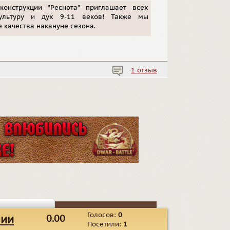
конструкции "Реснота" приглашает всех
ультуру и дух 9-11 веков! Также мы
 качества накануне сезона.
1 отзыв
Голосов:
0
нии
0.00
Посетили:
1