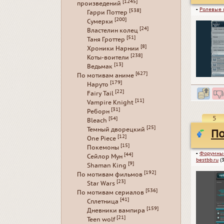
[1245]
произведений
▪
Ролевые 
[538]
Гарри Поттер
[200]
Сумерки
[24]
Властелин колец
[51]
Таня Гроттер
[8]
Хроники Нарнии
[238]
Коты-воители
[13]
Ведьмак
[627]
По мотивам аниме
[179]
Наруто
[22]
Fairy Tail
[11]
Vampire Knight
[31]
Реборн
5
[54]
Bleach
[25]
Темный дворецкий
По
[12]
One Piece
[15]
Покемоны
▪
Форумны
[44]
Сейлор Мун
bestbb.ru
(3
[9]
Shaman King
[192]
По мотивам фильмов
[23]
Star Wars
[536]
По мотивам сериалов
[41]
Сплетница
[159]
Дневники вампира
[21]
Teen wolf