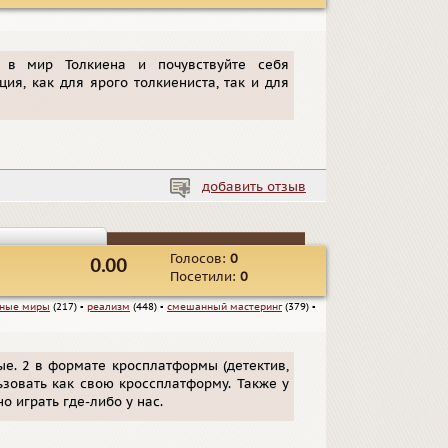
ь в мир Толкиена и почувствуйте себя
ция, как для ярого толкиениста, так и для
добавить отзыв
Голосов:
0
0.00
Посетили:
0
вные миры
(217)
▪
реализм
(448)
▪
смешанный мастеринг
(379)
▪
е. 2 в формате кросплатформы (детектив,
ьзовать как свою кроссплатформу. Также у
о играть где-либо у нас.