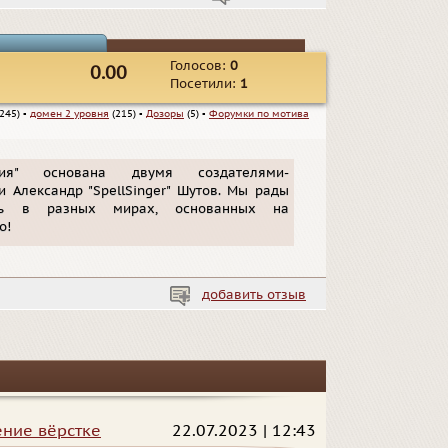
Голосов:
0
0.00
Посетили:
1
245)
▪
домен 2 уровня
(215)
▪
Дозоры
(5)
▪
Форумки по мотива
ия" основана двумя создателями-
 и Александр "SpellSinger" Шутов. Мы рады
ать в разных мирах, основанных на
о!
добавить отзыв
ение вёрстке
22.07.2023 | 12:43