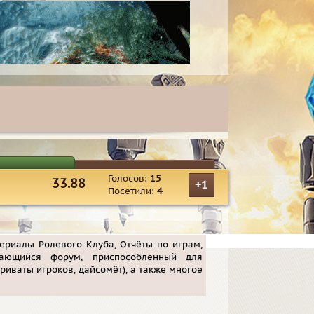
Голосов:
15
33.88
+1
Посетили:
4
териалы Ролевого Клуба, Отчёты по играм,
ающийся форум, приспособленный для
риваты игроков, дайсомёт), а также многое