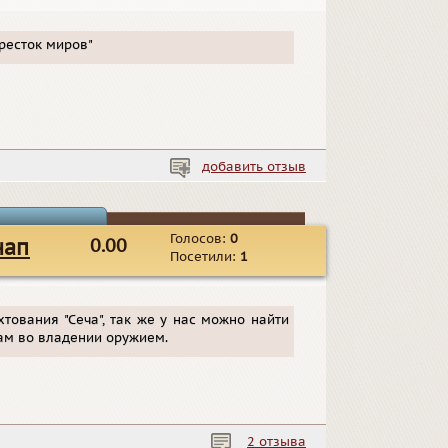
ресток миров"
добавить отзыв
Голосов:
0
напа
0.00
Посетили:
1
ования "Сеча", так же у нас можно найти
вам во владении оружием.
2 отзыва