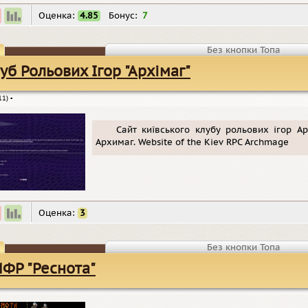
Оценка:
4.85
Бонус:
7
Без кнопки Топа
уб Рольових Ігор "Архімаг"
11)
▪
Сайт київського клубу рольових ігор А
Архимаг. Website of the Kiev RPC Archmage
Оценка:
3
Без кнопки Топа
ФР "Реснота"