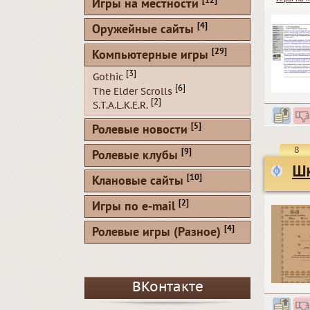
[12]
Игры на местности
[4]
Оружейные сайты
[29]
Компьютерные игры
[3]
Gothic
[6]
The Elder Scrolls
[2]
S.T.A.L.K.E.R.
[5]
Ролевые новости
8
[9]
Ролевые клубы
Шк
[10]
Клановые сайты
[2]
Игры по e-mail
[4]
Ролевые игры (Разное)
ВКонтакте