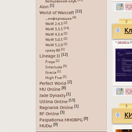
Бойцовский клуб
[1]
Aion
[22]
World of Warcraft
[4]
...информация
2
[2]
WoW 2.4.3
[14]
Кл
WoW 3.3.5
[1]
WoW 4.3.4
[2]
WoW 5.0.5
▪
narod.ru
(
[1]
WoW 5.2.0
[2]
сразу 80
[12]
Lineage II
[1]
Freya
[3]
Interlude
[1]
Gracia
[2]
High Five
[2]
Perfect World
[8]
MU Online
[1]
Jade Dynasty
[13]
Ultima Online
3
[1]
Ragnarok Online
[3]
RF Online
КИ
[0]
Разработка MMORPG
[0]
MUDы