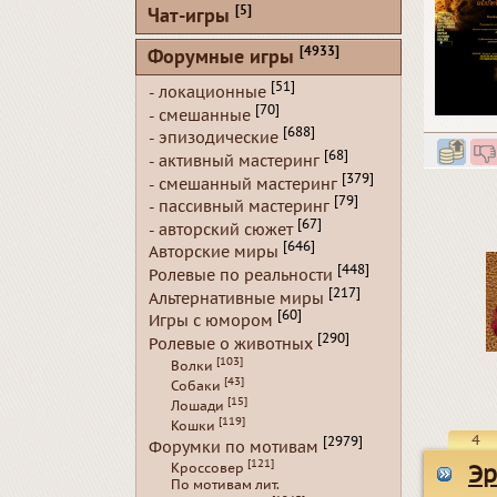
[5]
Чат-игры
[4933]
Форумные игры
[51]
- локационные
[70]
- смешанные
[688]
- эпизодические
[68]
- активный мастеринг
[379]
- смешанный мастеринг
[79]
- пассивный мастеринг
[67]
- авторский сюжет
[646]
Авторские миры
[448]
Ролевые по реальности
[217]
Альтернативные миры
[60]
Игры с юмором
[290]
Ролевые о животных
[103]
Волки
[43]
Собаки
[15]
Лошади
[119]
Кошки
4
[2979]
Форумки по мотивам
[121]
Кроссовер
Эр
По мотивам лит.