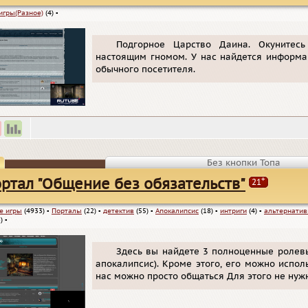
игры(Разное)
(4)
▪
Подгорное Царство Даина. Окунитес
настоящим
гномом
. У нас найдется информа
обычного посетителя.
Без кнопки Топа
+
ртал "Общение без обязательств"
21
е игры
(4933)
▪
Порталы
(22)
▪
детектив
(55)
▪
Апокалипсис
(18)
▪
интриги
(4)
▪
альтернати
)
▪
Здесь вы найдете 3 полноценные ролевы
апокалипсис). Кроме этого, его можно испол
нас можно просто общаться Для этого не нужн