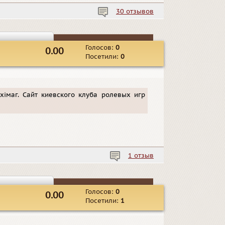
30 отзывов
Голосов:
0
0.00
Посетили:
0
рхімаг. Сайт киевского клуба ролевых игр
1 отзыв
Голосов:
0
0.00
Посетили:
1