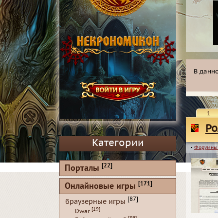
В данн
1
Ро
Категории
▪
Форумны
[22]
Порталы
[171]
Онлайновые игры
[87]
браузерные игры
[19]
Dwar
[39]