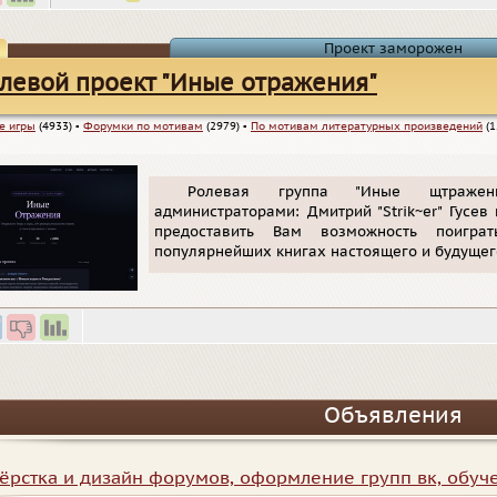
Проект заморожен
левой проект "Иные oтражения"
е игры
(4933)
▪
Форумки по мотивам
(2979)
▪
По мотивам литературных произведений
(1
Ролевая группа "Иные щтражен
администраторами: Дмитрий "Strik~er" Гусев
предоставить Вам возможность поигр
популярнейших книгах настоящего и будущег
Объявления
ёрстка и дизайн форумов, оформление групп вк, обуч