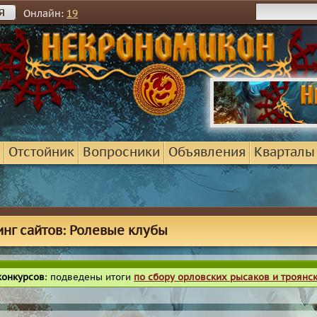
я
Онлайн:
19
Отстойник
Вопросники
Объявления
Кварталы
инг сайтов: Ролевые клубы
конкурсов
: подведены итоги
по сбору орловских рысаков и троянс