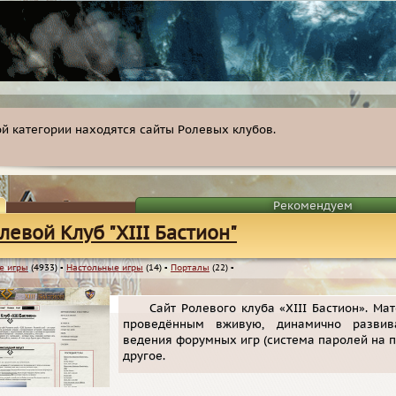
ой категории находятся сайты Ролевых клубов.
Рекомендуем
левой Клуб "XIII Бастион"
е игры
(4933)
▪
Настольные игры
(14)
▪
Порталы
(22)
▪
Cайт Ролевого клуба «XIII Бастион». Ма
проведённым вживую, динамично развив
ведения форумных игр (система паролей на п
другое.