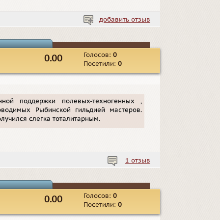
добавить отзыв
Голосов:
0
0.00
Посетили:
0
ной поддержки полевых-техногенных ,
оводимых Рыбинской гильдией мастеров.
олучился слегка тоталитарным.
1 отзыв
Голосов:
0
0.00
Посетили:
0