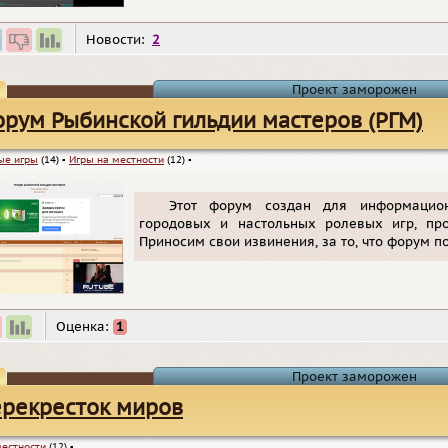
Новости:
2
Проект заморожен
рум Рыбинской гильдии мастеров (РГМ)
ые игры
(14)
▪
Игры на местности
(12)
▪
Этот форум создан для информацион
городовых и настольных ролевых игр, пр
Приносим свои извинения, за то, что форум п
Оценка:
1
Проект заморожен
рекресток миров
местности
(12)
▪