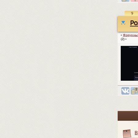
9
Ро
▪
Форумны
(2)
▪
В