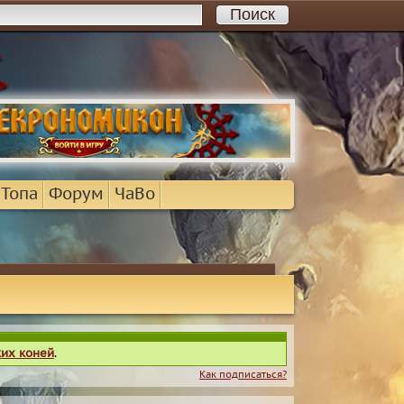
 Топа
Форум
ЧаВо
ких коней
.
Как подписаться?