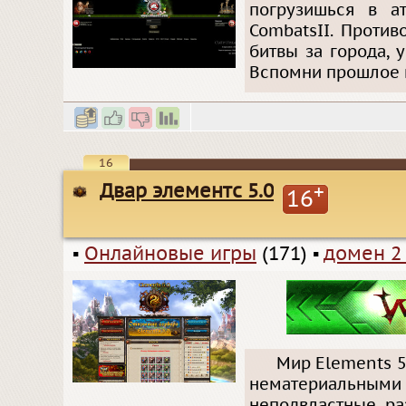
погрузишься в а
CombatsII. Против
битвы за города,
Вспомни прошлое и
16
Двар элементс 5.0
+
16
▪
Онлайновые игры
(171)
▪
домен 2
Мир Elements 5
нематериальными
неподвластные ра