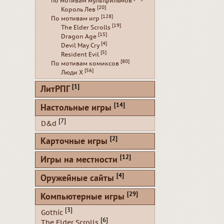
по мотивам мультфильмов
[20]
Король Лев
[128]
По мотивам игр
[19]
The Elder Scrolls
[15]
Dragon Age
[4]
Devil May Cry
[5]
Resident Evil
[80]
По мотивам комиксов
[56]
Люди Х
[1]
ЛитРПГ
[14]
Настольные игры
[7]
D&d
[2]
Карточные игры
[12]
Игры на местности
[4]
Оружейные сайты
[29]
Компьютерные игры
[3]
Gothic
[6]
The Elder Scrolls