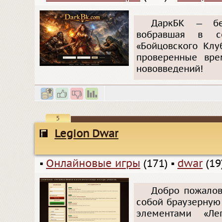
ДаркБК — бес
вобравшая в с
«Бойцовского Клу
проверенные вре
нововведений!
5
Legion Dwar
▪
Онлайновые игры
(171)
▪
dwar
(19
Добро пожалова
собой браузерную
элементами «Ле