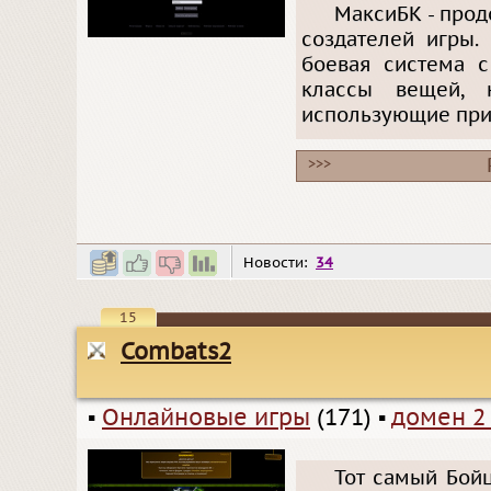
МаксиБК - прод
создателей игры.
боевая система 
классы вещей, 
использующие при
>>>
Новости:
34
15
Combats2
▪
Онлайновые игры
(171)
▪
домен 2
Тот самый Бойц