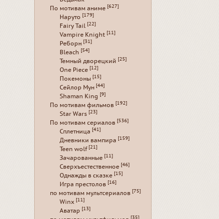
[627]
По мотивам аниме
[179]
Наруто
[22]
Fairy Tail
[11]
Vampire Knight
[31]
Реборн
[54]
Bleach
[25]
Темный дворецкий
[12]
One Piece
[15]
Покемоны
[44]
Сейлор Мун
[9]
Shaman King
[192]
По мотивам фильмов
[23]
Star Wars
[536]
По мотивам сериалов
[41]
Сплетница
[159]
Дневники вампира
[21]
Teen wolf
[11]
Зачарованные
[46]
Сверхъестественное
[15]
Однажды в сказке
[16]
Игра престолов
[75]
по мотивам мультсериалов
[11]
Winx
[13]
Аватар
[35]