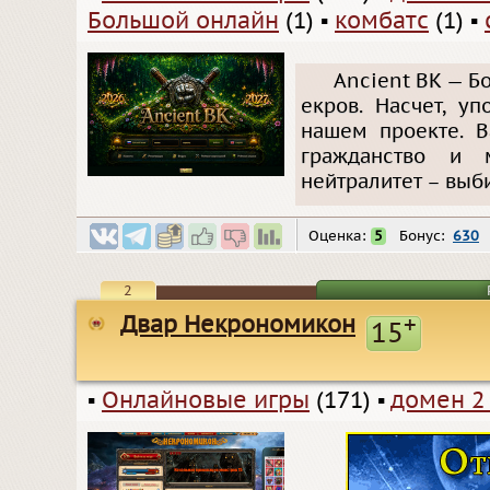
Большой онлайн
(1)
▪
комбатс
(1)
▪
Ancient BK — Б
екров. Hасчет, уп
нашем проекте. В
гражданство и м
нейтралитет – выб
Оценка:
5
Бонус:
630
2
Двар Некрономикон
+
15
▪
Онлайновые игры
(171)
▪
домен 2