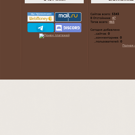
Сайтов всего:
5343
В Отстойнике:
47
Тэгов всего:
465
Сегодня добавлено
...сайтов:
0
...комментариев:
0
...пользователей:
0
Полная 