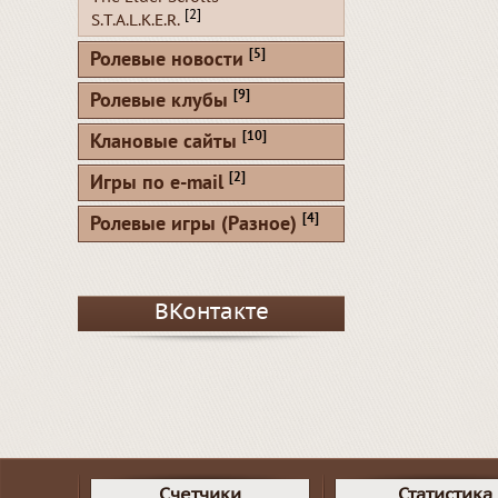
[2]
S.T.A.L.K.E.R.
[5]
Ролевые новости
[9]
Ролевые клубы
[10]
Клановые сайты
[2]
Игры по e-mail
[4]
Ролевые игры (Разное)
ВКонтакте
Счетчики
Статистика