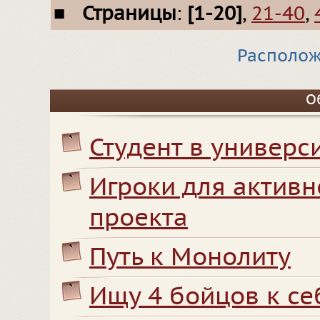
■
Страницы
:
[1-20]
,
21-40
,
Располож
О
Студент в универс
Игроки для активн
проекта
Путь к Монолиту
Ищу 4 бойцов к себ