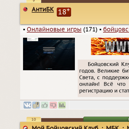
9
АнтиБК
+
18
▪
Онлайновые игры
(171)
▪
бойцовс
Бойцовский Кл
годов. Великие б
Света, с поддерж
онлайн! Всё что
регистрацию и стат
10
Мой Бойцовский Клуб .:. МБК .: