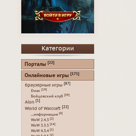
Категории
[22]
Порталы
[171]
Онлайновые игры
[87]
браузерные игры
[19]
Dwar
[39]
Бойцовский клуб
[1]
Aion
[22]
World of Warcraft
[4]
...информация
[2]
WoW 2.4.3
[14]
WoW 3.3.5
[1]
WoW 4.3.4
[2]