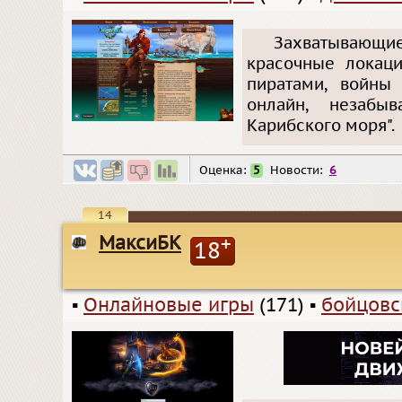
Захватывающи
красочные локаци
пиратами, войны
онлайн, незабы
Карибского моря".
Оценка:
5
Новости:
6
14
МаксиБК
+
18
▪
Онлайновые игры
(171)
▪
бойцовс