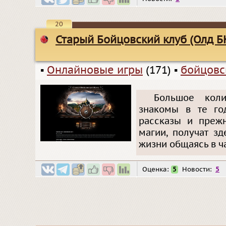
20
Старый Бойцовский клуб (Олд БК
▪
Онлайновые игры
(171)
▪
бойцовс
Большое коли
знакомы в те го
рассказы и прежн
магии, получат з
жизни общаясь в ча
Оценка:
5
Новости:
5