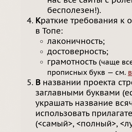
нас все сайты с рол
бесполезен!).
К
раткие требования к 
в Топе:
лаконичность;
достоверность;
грамотность
(чаще вс
прописных букв — см.
В
названии проекта стр
заглавными буквами (ес
украшать название вся
использовать прилагат
(<самый>, <полный>, <л