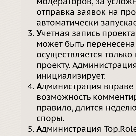
модераторов, за усложн
отправка заявок на пр
автоматически запускаем
У
четная запись проекта
может быть перенесена 
осуществляется только 
проекту. Администраци
инициализирует.
А
дминистрация вправе
возможность комментир
правило, длится неделю
споры.
А
дминистрация Top.Role