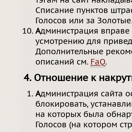
тэгам на сайт наклады
Списание пунктов штра
Голосов или за Золотые
А
дминистрация вправе 
усмотрению для приведе
Дополнительные реком
описаний см.
FaQ
.
4. Отношение к накрут
А
дминистрация сайта о
блокировать, устанавлив
на которых была обнар
Голосов (на котором стр