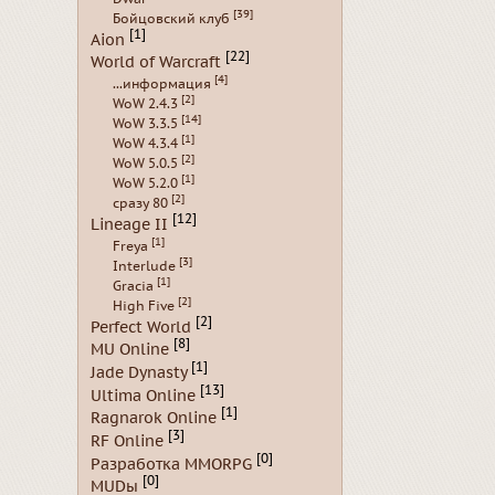
[39]
Бойцовский клуб
[1]
Aion
[22]
World of Warcraft
[4]
...информация
[2]
WoW 2.4.3
[14]
WoW 3.3.5
[1]
WoW 4.3.4
[2]
WoW 5.0.5
[1]
WoW 5.2.0
[2]
сразу 80
[12]
Lineage II
[1]
Freya
[3]
Interlude
[1]
Gracia
[2]
High Five
[2]
Perfect World
[8]
MU Online
[1]
Jade Dynasty
[13]
Ultima Online
[1]
Ragnarok Online
[3]
RF Online
[0]
Разработка MMORPG
[0]
MUDы