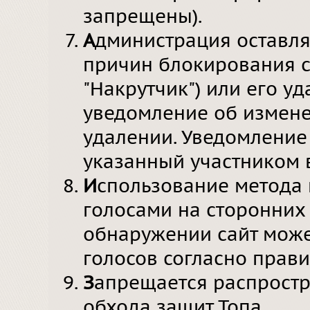
запрещены).
А
дминистрация оставля
причин блокирования с
"Накрутчик") или его у
уведомление об изменен
удалении. Уведомление 
указанный участником в
И
спользование метода
голосами на сторонних
обнаружении сайт може
голосов согласно прав
З
апрещается распростр
обхода защит Топа.