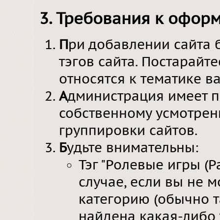
3. Требования к офор
П
ри добавлении сайта 
тэгов сайта. Постарайте
относятся к тематике в
А
дминистрация имеет п
собственному усмотрен
группировки сайтов.
Б
удьте внимательны:
Тэг "Ролевые игры (Р
случае, если вы не м
категорию (обычно т
найдена какая-либо 