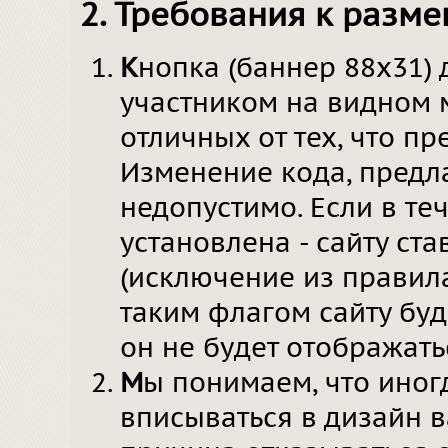
2. Требования к разм
К
нопка (баннер 88х31)
участником на видном 
отличных от тех, что пр
Изменение кода, предл
недопустимо. Если в те
установлена - сайту ста
(исключение из правила
таким флагом сайту буд
он не будет отображать
М
ы понимаем, что иног
вписываться в дизайн в