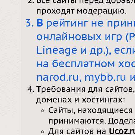
В
се сайты перед добав
проходят модерацию.
В
рейтинг не прин
онлайновых игр (P
Lineage и др.), е
на бесплатном хост
narod.ru, mybb.ru и 
Т
ребования для сайтов
доменах и хостингах:
Сайты, находящиеся 
принимаются. Додел
Для сайтов на
Ucoz.r