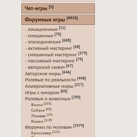
[5]
Чат-игры
[4933]
Форумные игры
[51]
- локационные
[70]
- смешанные
[688]
- эпизодические
[68]
- активный мастеринг
[379]
- смешанный мастеринг
[79]
- пассивный мастеринг
[67]
- авторский сюжет
[646]
Авторские миры
[448]
Ролевые по реальности
[217]
Альтернативные миры
[60]
Игры с юмором
[290]
Ролевые о животных
[103]
Волки
[43]
Собаки
[15]
Лошади
[119]
Кошки
[2979]
Форумки по мотивам
[121]
Кроссовер