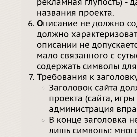
рекламная глупость) - 
названия проекта.
О
писание не должно со
должно характеризовать
описании не допускается
мало связанного с сут
содержать символы для
Т
ребования к заголовк
Заголовок сайта до
проекта (сайта, игры 
администрация вправ
В конце заголовка н
лишь символы: много