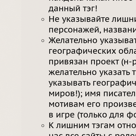
данный тэг!
Не указывайте лишни
персонажей, назван
Желательно указыва
географических обла
привязан проект (
н-
желательно указать т
указывать географи
миров!); имя писател
мотивам его произве
в игре (только для ф
К лишним тэгам относ