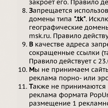
закроет его. Правило де
З
апрещается использов
домены типа
".tk"
. Искл
географические домены т
msk.ru. Правило действуе
В
качестве адреса запр
сокращенные ссылки (т
Правило действует c 23.
М
ы не принимаем сайт
реклама порно- или эро
Т
акже не принимаются 
реклама формата PopUn
размещение 1 рекламн