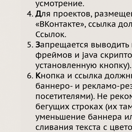
усмотрение.
Д
ля проектов, размеще
«ВКонтакте», ссылка до
Ссылок.
З
апрещается выводить 
фреймов и java скрипто
установленную кнопку).
К
нопка и ссылка должн
баннеро- и рекламо-ре
посетителями). Не реко
бегущих строках (их та
уменьшение баннера ил
сливания текста с цвет