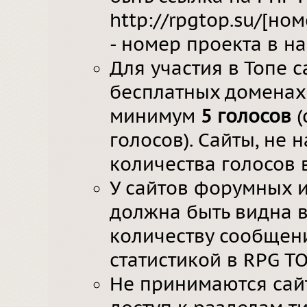
http://rpgtop.su/[но
- номер проекта в н
Для участия в Топе 
бесплатных доменах 
минимум
5 голосов
(
голосов). Сайты, не
количества голосов 
У сайтов форумных и
должна быть видна в
количеству сообщен
статистикой в RPG T
Не принимаются сай