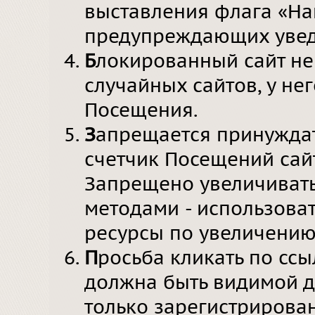
выставления флага «На
предупреждающих увед
Б
локированный сайт не
случайных сайтов, у не
Посещения.
З
апрещается принуждат
счетчик Посещений сай
Запрещено увеличивать
методами - использоват
ресурсы по увеличению 
П
росьба кликать по ссы
должна быть видимой д
только зарегистрирова