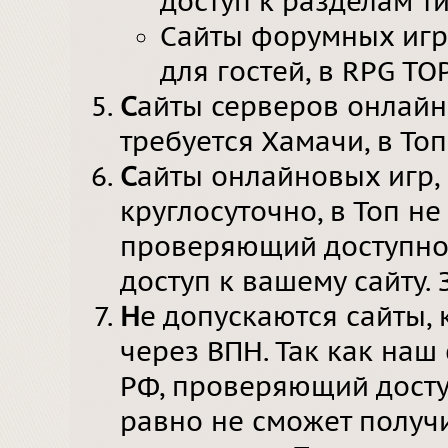
доступ к разделам ти
Сайты форумных игр
для гостей, в RPG T
С
айты серверов онлайн
требуется Хамачи, в Топ
С
айты онлайновых игр,
круглосуточно, в Топ н
проверяющий доступнос
доступ к вашему сайту. 
Н
е допускаются сайты,
через ВПН. Так как на
РФ, проверяющий досту
равно не сможет получи