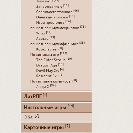
[21]
Teen wolf
[11]
Зачарованные
[46]
Сверхъестественное
[15]
Однажды в сказке
[16]
Игра престолов
[75]
по мотивам мультсериалов
[11]
Winx
[13]
Аватар
[35]
по мотивам мультфильмов
[20]
Король Лев
[128]
По мотивам игр
[19]
The Elder Scrolls
[15]
Dragon Age
[4]
Devil May Cry
[5]
Resident Evil
[80]
По мотивам комиксов
[56]
Люди Х
[1]
ЛитРПГ
[14]
Настольные игры
[7]
D&d
[2]
Карточные игры