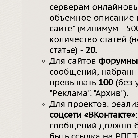
серверам онлайновых
объемное описание 
сайте" (минимум - 5
количество статей (
статье) -
20
.
Для сайтов
форумны
сообщений, набранн
превышать
100
(без 
"Реклама", "Архив").
Для проектов, реал
соцсети «ВКонтакте»
сообщений должно 
быть ссылка на РПГ Т