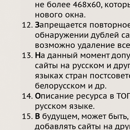
не более 468х60, котор
нового окна.
З
апрещается повторное
обнаружении дублей са
возможно удаление всех
Н
а данный момент допу
сайты на русском и дру
языках стран постсовет
белорусском и др.
О
писание ресурса в ТО
русском языке.
В
будущем, может быть,
добавлять сайты на дру