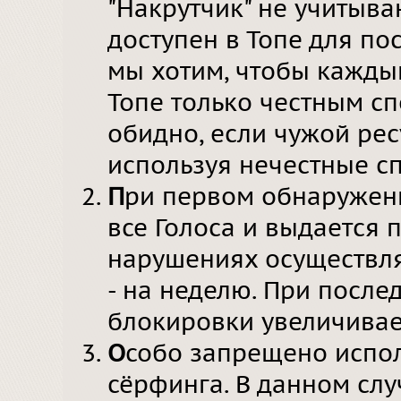
"Накрутчик" не учитываю
доступен в Топе для по
мы хотим, чтобы кажды
Топе только честным сп
обидно, если чужой рес
используя нечестные с
П
ри первом обнаружени
все Голоса и выдается
нарушениях осуществля
- на неделю. При посл
блокировки увеличивает
О
собо запрещено испол
сёрфинга. В данном сл