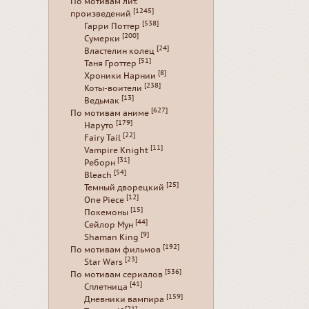
По мотивам лит.
[1245]
произведений
[538]
Гарри Поттер
[200]
Сумерки
[24]
Властелин колец
[51]
Таня Гроттер
[8]
Хроники Нарнии
[238]
Коты-воители
[13]
Ведьмак
[627]
По мотивам аниме
[179]
Наруто
[22]
Fairy Tail
[11]
Vampire Knight
[31]
Реборн
[54]
Bleach
[25]
Темный дворецкий
[12]
One Piece
[15]
Покемоны
[44]
Сейлор Мун
[9]
Shaman King
[192]
По мотивам фильмов
[23]
Star Wars
[536]
По мотивам сериалов
[41]
Сплетница
[159]
Дневники вампира