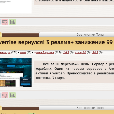
стабильность и надежность. Опытная и высо
Без кнопки Топа
verrise вернулся! 3 реалма+ занижение 99
ые игры
(171)
▪
WoW
(22)
▪
домен 2 уровня
(215)
▪
2.4.3
(2)
▪
сразу 80
(2)
▪
5.0.5
(2)
▪
Все ваши персонажи целы! Сервер с ре
кораблях. Один из первых серверов с Are
античит + Warden. Превосходство в реализац
контента. 3 мира.
Без кнопки Топа