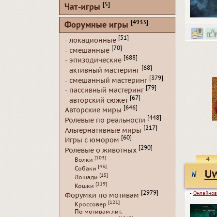
[5]
Чат-игры
[4933]
Форумные игры
[51]
- локационные
[70]
- смешанные
[688]
- эпизодические
[68]
- активный мастеринг
[379]
- смешанный мастеринг
[79]
- пассивный мастеринг
[67]
- авторский сюжет
[646]
Авторские миры
[448]
Ролевые по реальности
[217]
Альтернативные миры
[60]
Игры с юмором
[290]
Ролевые о животных
[103]
4
Волки
[43]
Собаки
U
[15]
Лошади
[119]
Кошки
[2979]
▪
Онлайнов
Форумки по мотивам
[121]
Кроссовер
По мотивам лит.