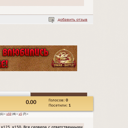
добавить отзыв
Голосов:
0
0.00
Посетили:
1
(1)
▪
x50
(4)
▪
x5
(7)
▪
2, х125, х150. Все сервера с ответственными