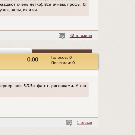
аздают очень легко). Все ачивы, профы, бг
зня, залы, ик и ич.
48 отзывов
Голосов:
0
0.00
Посетили:
0
ервер вов 3.3.5а фан с рисовками. У нас
1 отзыв