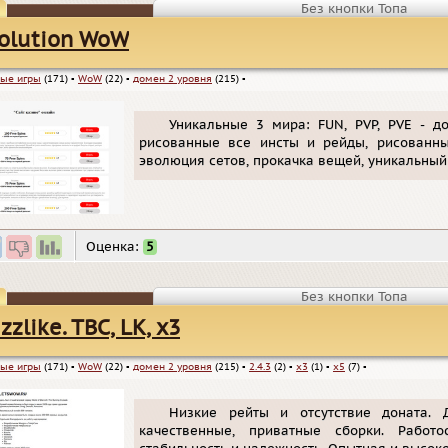
Без кнопки Топа
olution WoW
ые игры
(171)
▪
WoW
(22)
▪
домен 2 уровня
(215)
▪
Уникальные 3 мира: FUN, PVP, PVE - д
рисованные все инсты и рейды, рисованные
эволюция сетов, прокачка вещей, уникальный
Оценка:
5
Без кнопки Топа
izzlike. TBC, LK, х3
ые игры
(171)
▪
WoW
(22)
▪
домен 2 уровня
(215)
▪
2.4.3
(2)
▪
x3
(1)
▪
x5
(7)
▪
Низкие рейты и отсутствие доната. Д
качественные, приватные сборки. Работо