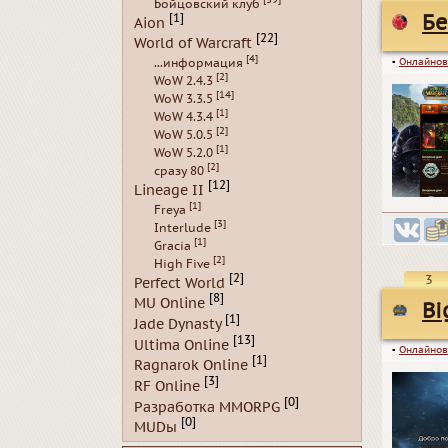
Бойцовский клуб
Бе
[1]
Aion
[22]
World of Warcraft
[4]
...информация
▪
Онлайнов
[2]
WoW 2.4.3
[14]
WoW 3.3.5
[1]
WoW 4.3.4
[2]
WoW 5.0.5
[1]
WoW 5.2.0
[2]
сразу 80
[12]
Lineage II
[1]
Freya
[3]
Interlude
[1]
Gracia
[2]
High Five
[2]
3
Perfect World
[8]
MU Online
Bi
[1]
Jade Dynasty
[13]
Ultima Online
▪
Онлайнов
[1]
Ragnarok Online
[3]
RF Online
[0]
Разработка MMORPG
[0]
MUDы