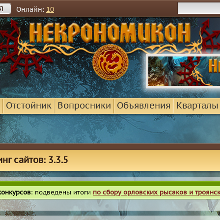
я
Онлайн:
10
Отстойник
Вопросники
Объявления
Кварталы
нг сайтов: 3.3.5
конкурсов
: подведены итоги
по сбору орловских рысаков и троянс