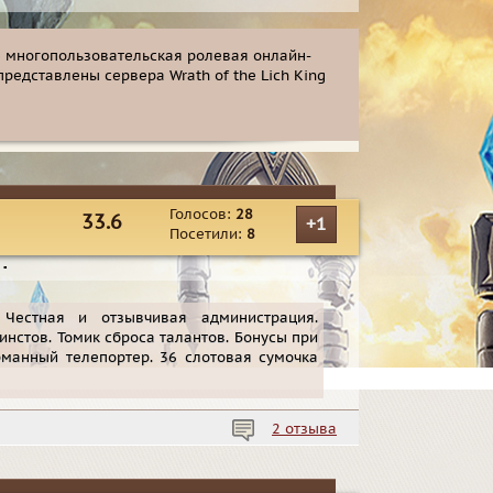
 — многопользовательская ролевая онлайн-
представлены сервера Wrath of the Lich King
Голосов:
28
33.6
+1
Посетили:
8
▪
 Честная и отзывчивая администрация.
инстов. Томик сброса талантов. Бонусы при
арманный телепортер. 36 слотовая сумочка
2 отзыва