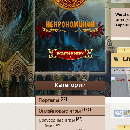
World o
игра (M
верси
1
Gh
▪
Онлайнов
Категории
[22]
Порталы
[171]
Онлайновые игры
[87]
браузерные игры
[19]
Dwar
2
[39]