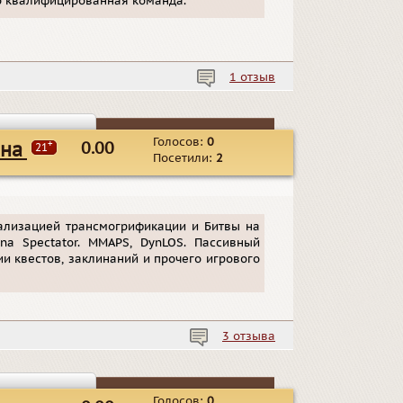
ко квалифицированная команда.
1 отзыв
Голосов:
0
+
 на x100
0.00
21
Посетили:
2
ализацией трансмогрификации и Битвы на
na Spectator. MMAPS, DynLOS. Пассивный
ии квестов, заклинаний и прочего игрового
3 отзыва
Голосов:
0