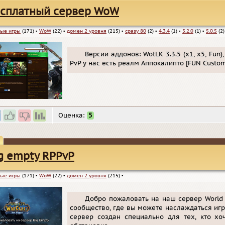
сплатный сервер WoW
ые игры
(171)
▪
WoW
(22)
▪
домен 2 уровня
(215)
▪
сразу 80
(2)
▪
4.3.4
(1)
▪
5.2.0
(1)
▪
5.0.5
(2)
Версии аддонов: WotLK 3.3.5 (х1, х5, Fun),
PvP у нас есть реалм Аппокалипто [FUN Custom
Оценка:
5
g empty RPPvP
ые игры
(171)
▪
WoW
(22)
▪
домен 2 уровня
(215)
▪
Добро пожаловать на наш сервер World 
сообщество, где вы можете наслаждаться игр
сервер создан специально для тех, кто хо