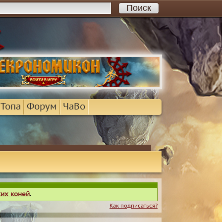
 Топа
Форум
ЧаВо
ких коней
.
Как подписаться?