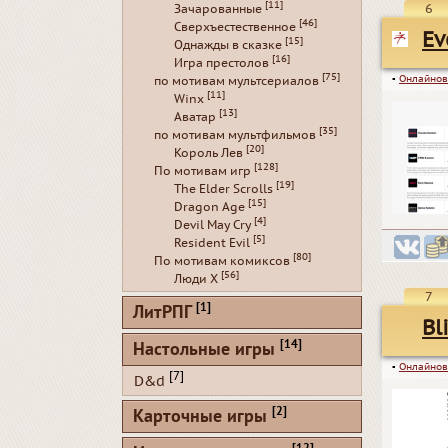
[11]
6
Зачарованные
[46]
Сверхъестественное
Ev
[15]
Однажды в сказке
[16]
Игра престолов
[75]
▪
Онлайнов
по мотивам мультсериалов
[11]
Winx
[13]
Аватар
[35]
по мотивам мультфильмов
[20]
Король Лев
[128]
По мотивам игр
[19]
The Elder Scrolls
[15]
Dragon Age
[4]
Devil May Cry
[5]
Resident Evil
[80]
По мотивам комиксов
[56]
Люди Х
7
[1]
ЛитРПГ
Bl
[14]
Настольные игры
▪
Онлайнов
[7]
D&d
[2]
Карточные игры