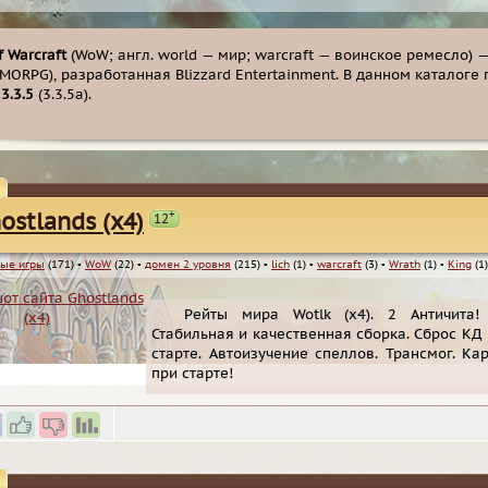
f Warcraft
(WoW; англ. world — мир; warcraft — воинское ремесло)
MORPG), разработанная Blizzard Entertainment. В данном каталоге 
и
3.3.5
(3.3.5a).
+
ostlands (x4)
12
ые игры
(171)
▪
WoW
(22)
▪
домен 2 уровня
(215)
▪
lich
(1)
▪
warcraft
(3)
▪
Wrath
(1)
▪
King
(1)
Рейты мира Wotlk (x4). 2 Античита!
Стабильная и качественная сборка. Сброс КД 
старте. Автоизучение спеллов. Трансмог. К
при старте!