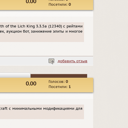
0.00
Посетили:
0
h of the Lich King 3.3.5a (12340) с рейтами
жек, аукцион бот, занижение элиты и многое
добавить отзыв
Голосов:
0
0.00
Посетили:
1
arcraft с минимальными модификациями для