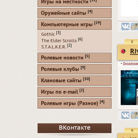
[12]
Игры на местности
[4]
Оружейные сайты
[29]
Компьютерные игры
[3]
Gothic
[6]
The Elder Scrolls
8
[2]
S.T.A.L.K.E.R.
Ri
[5]
Ролевые новости
▪
Онлайнов
[9]
Ролевые клубы
[10]
Клановые сайты
[2]
Игры по e-mail
[4]
Ролевые игры (Разное)
ВКонтакте
9