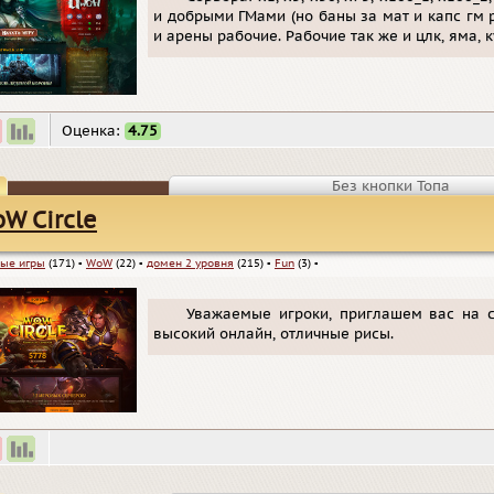
и добрыми ГМами (но баны за мат и капс гм р
и арены рабочие. Рабочие так же и цлк, яма, ку
Оценка:
4.75
Без кнопки Топа
W Circle
ые игры
(171)
▪
WoW
(22)
▪
домен 2 уровня
(215)
▪
Fun
(3)
▪
Уважаемые игроки, приглашем вас на с
высокий онлайн, отличные рисы.