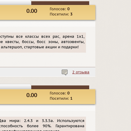
Голосов:
0
0.00
Посетили:
3
оступны все классы всех рас, арена 1х1,
 квесты, боссы, босс зоны, автоэвенты,
 альтершоп, стартовые акции и подарки!
2 отзыва
Голосов:
0
0.00
Посетили:
1
ва мира: 2.4.3 и 3.3.5а. Используются
способность более 90%. Гарантирована