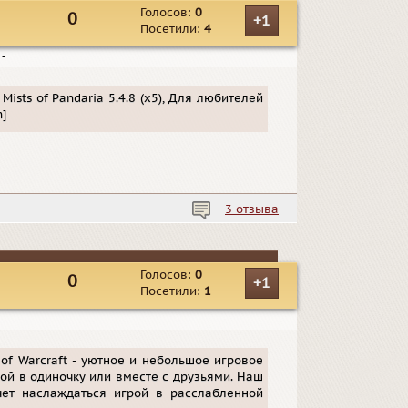
Голосов:
0
0
+1
Посетили:
4
▪
 Mists of Pandaria 5.4.8 (х5), Для любителей
]
3 отзыва
Голосов:
0
0
+1
Посетили:
1
of Warcraft - уютное и небольшое игровое
ой в одиночку или вместе с друзьями. Наш
чет наслаждаться игрой в расслабленной