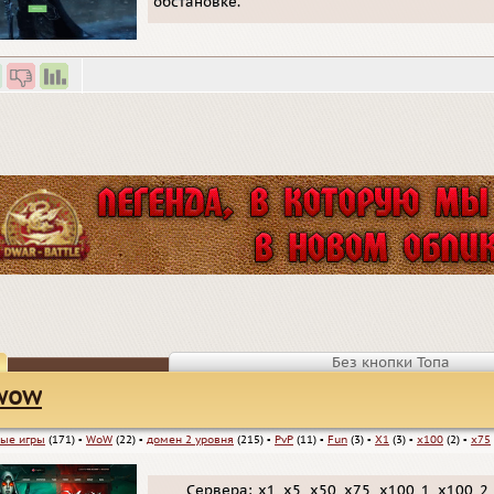
обстановке.
Без кнопки Топа
wow
ые игры
(171)
▪
WoW
(22)
▪
домен 2 уровня
(215)
▪
PvP
(11)
▪
Fun
(3)
▪
X1
(3)
▪
x100
(2)
▪
x75
Cервера: х1, х5, х50, х75, х100_1, x100_