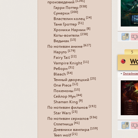
[1245]
произведений
[538]
Гарри Поттер
[200]
Сумерки
[24]
Властелин колец
[51]
Таня Гроттер
[8]
Хроники Нарнии
[238]
Коты-воители
[13]
Ведьмак
[627]
По мотивам аниме
[179]
5
Наруто
[22]
Fairy Tail
Wo
[11]
Vampire Knight
[31]
Реборн
[54]
▪
Онлайнов
Bleach
[25]
Темный дворецкий
[12]
One Piece
[15]
Покемоны
[44]
Сейлор Мун
[9]
Shaman King
[192]
По мотивам фильмов
[23]
Star Wars
[536]
По мотивам сериалов
[41]
Сплетница
[159]
Дневники вампира
[21]
Teen wolf