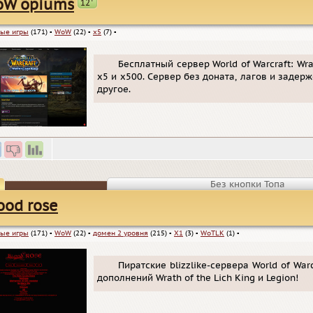
+
oW opiums
12
ые игры
(171)
▪
WoW
(22)
▪
x5
(7)
▪
Бесплатный сервер World of Warcraft: Wrat
x5 и x500. Сервер без доната, лагов и задер
другое.
Без кнопки Топа
ood rose
ые игры
(171)
▪
WoW
(22)
▪
домен 2 уровня
(215)
▪
X1
(3)
▪
WoTLK
(1)
▪
Пиратские blizzlike-сервера World of W
дополнений Wrath of the Lich King и Legion!