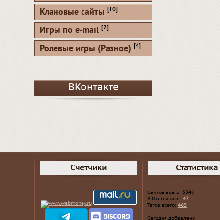
[10]
Клановые сайты
[2]
Игры по e-mail
[4]
Ролевые игры (Разное)
ВКонтакте
Счетчики
Статистика
Сайтов всего:
5343
В Отстойнике:
47
Тэгов всего:
465
Сегодня добавлено