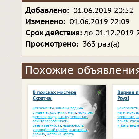
Добавлено:
01.06.2019 20:52
Изменено:
01.06.2019 22:09
Срок действия:
до 01.12.2019 
Просмотрено:
363 раз(а)
Похожие объявления
В поисках мистера
Верная п
Скрэтча!
Роуз!
некроманты
,
шаманы
,
ведьмы
,
некроманты
студенты
,
охотники
,
маги
,
монстры
,
маги
,
монст
демоны
,
люди
,
в пару
,
терпение
,
терпение
,
н
заинтересованность
,
приём
,
сроч
ответственность
,
надёжность
,
играть
,
ведь
упрощённый приём
,
активность
,
срочно
,
желание играть