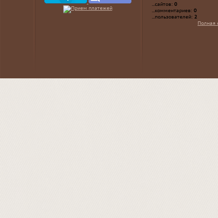
...сайтов:
0
...комментариев:
0
...пользователей:
2
Полная 