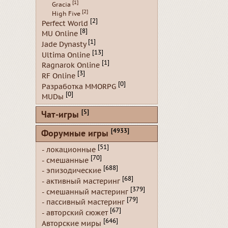
[1]
Gracia
[2]
High Five
[2]
Perfect World
[8]
MU Online
[1]
Jade Dynasty
[13]
Ultima Online
[1]
Ragnarok Online
[3]
RF Online
[0]
Разработка MMORPG
[0]
MUDы
[5]
Чат-игры
[4933]
Форумные игры
[51]
- локационные
[70]
- смешанные
[688]
- эпизодические
[68]
- активный мастеринг
[379]
- смешанный мастеринг
[79]
- пассивный мастеринг
[67]
- авторский сюжет
[646]
Авторские миры