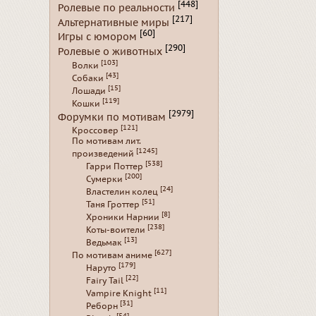
[448]
Ролевые по реальности
[217]
Альтернативные миры
[60]
Игры с юмором
[290]
Ролевые о животных
[103]
Волки
[43]
Собаки
[15]
Лошади
[119]
Кошки
[2979]
Форумки по мотивам
[121]
Кроссовер
По мотивам лит.
[1245]
произведений
[538]
Гарри Поттер
[200]
Сумерки
[24]
Властелин колец
[51]
Таня Гроттер
[8]
Хроники Нарнии
[238]
Коты-воители
[13]
Ведьмак
[627]
По мотивам аниме
[179]
Наруто
[22]
Fairy Tail
[11]
Vampire Knight
[31]
Реборн