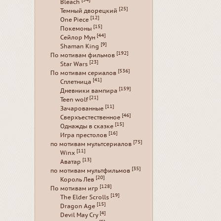
[54]
Bleach
[25]
Темный дворецкий
[12]
One Piece
[15]
Покемоны
[44]
Сейлор Мун
[9]
Shaman King
[192]
По мотивам фильмов
[23]
Star Wars
[536]
По мотивам сериалов
[41]
Сплетница
[159]
Дневники вампира
[21]
Teen wolf
[11]
Зачарованные
[46]
Сверхъестественное
[15]
Однажды в сказке
[16]
Игра престолов
[75]
по мотивам мультсериалов
[11]
Winx
[13]
Аватар
[35]
по мотивам мультфильмов
[20]
Король Лев
[128]
По мотивам игр
[19]
The Elder Scrolls
[15]
Dragon Age
[4]
Devil May Cry