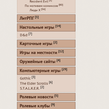
[5]
Resident Evil
[80]
По мотивам комиксов
[56]
Люди Х
[1]
ЛитРПГ
[14]
Настольные игры
[7]
D&d
[2]
Карточные игры
[12]
Игры на местности
[4]
Оружейные сайты
[29]
Компьютерные игры
[3]
Gothic
[6]
The Elder Scrolls
[2]
S.T.A.L.K.E.R.
[5]
Ролевые новости
[9]
Ролевые клубы