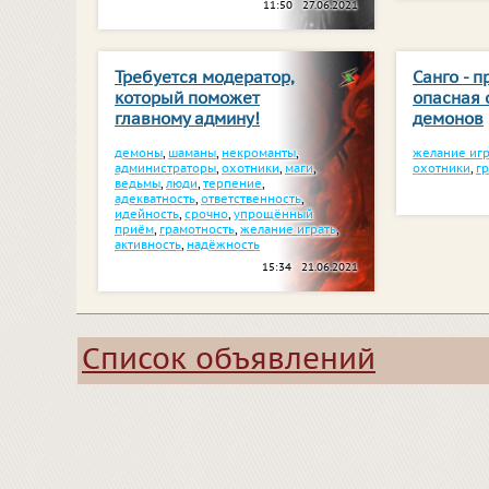
11:50 27.06.2021
Требуется модератор,
Санго - 
который поможет
опасная 
главному админу!
демонов
демоны
,
шаманы
,
некроманты
,
желание игр
администраторы
,
охотники
,
маги
,
охотники
,
г
ведьмы
,
люди
,
терпение
,
адекватность
,
ответственность
,
идейность
,
срочно
,
упрощённый
приём
,
грамотность
,
желание играть
,
активность
,
надёжность
15:34 21.06.2021
Список объявлений