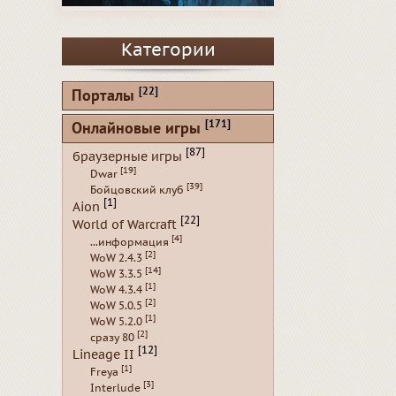
Категории
[22]
Порталы
[171]
Онлайновые игры
[87]
браузерные игры
[19]
Dwar
[39]
Бойцовский клуб
[1]
Aion
[22]
World of Warcraft
[4]
...информация
[2]
WoW 2.4.3
[14]
WoW 3.3.5
[1]
WoW 4.3.4
[2]
WoW 5.0.5
[1]
WoW 5.2.0
[2]
сразу 80
[12]
Lineage II
[1]
Freya
[3]
Interlude