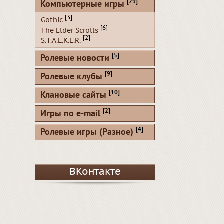
[29]
Компьютерные игры
[3]
Gothic
[6]
The Elder Scrolls
[2]
S.T.A.L.K.E.R.
[5]
Ролевые новости
[9]
Ролевые клубы
[10]
Клановые сайты
[2]
Игры по e-mail
[4]
Ролевые игры (Разное)
ВКонтакте