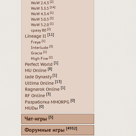
[2]
WoW 2.4.3
[14]
WoW 3.3.5
[1]
WoW 4.3.4
[2]
WoW 5.0.5
[1]
WoW 5.2.0
[2]
сразу 80
[11]
Lineage II
[1]
Freya
[3]
Interlude
[1]
Gracia
[2]
High Five
[1]
Perfect World
[8]
MU Online
[1]
Jade Dynasty
[13]
Ultima Online
[1]
Ragnarok Online
[3]
RF Online
[0]
Разработка MMORPG
[0]
MUDы
[5]
Чат-игры
[4932]
Форумные игры