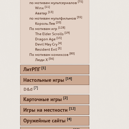
[75]
по мотивам мультсериалов
[11]
Winx
[13]
Аватар
[35]
по мотивам мультфильмов
[20]
Король Лев
[128]
По мотивам игр
[19]
The Elder Scrolls
[15]
Dragon Age
[4]
Devil May Cry
[5]
Resident Evil
[80]
По мотивам комиксов
[56]
Люди Х
[1]
ЛитРПГ
[14]
Настольные игры
[7]
D&d
[2]
Карточные игры
[12]
Игры на местности
[4]
Оружейные сайты