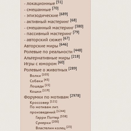
[51]
- локационные
[70]
- смешанные
[689]
- эпизодические
[68]
- активный мастеринг
[380]
- смешанный мастеринг
[79]
- пассивный мастеринг
[67]
- авторский сюжет
[646]
Авторские миры
[448]
Ролевые по реальности
[218]
Альтернативные миры
[60]
Игры с юмором
[289]
Ролевые о животных
[103]
Волки
[43]
Собаки
[15]
Лошади
[119]
Кошки
[2978]
Форумки по мотивам
[121]
Кроссовер
По мотивам лит.
[1244]
произведений
[538]
Гарри Поттер
[200]
Сумерки
[23]
Властелин колец