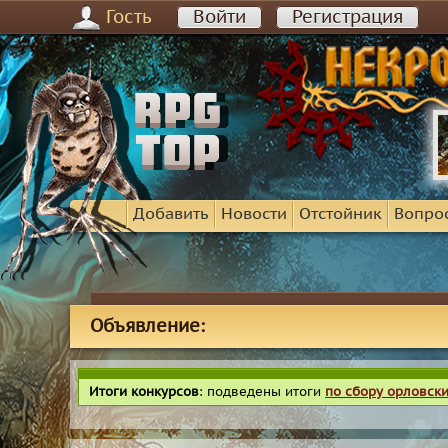
Гость
Войти
Регистрация
Добавить
Новости
Отстойник
Вопро
Объявление:
Итоги конкурсов
: подведены итоги
по сбору орловск