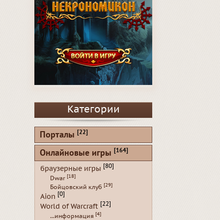
Категории
[22]
Порталы
[164]
Онлайновые игры
[80]
браузерные игры
[18]
Dwar
[29]
Бойцовский клуб
[0]
Aion
[22]
World of Warcraft
[4]
...информация