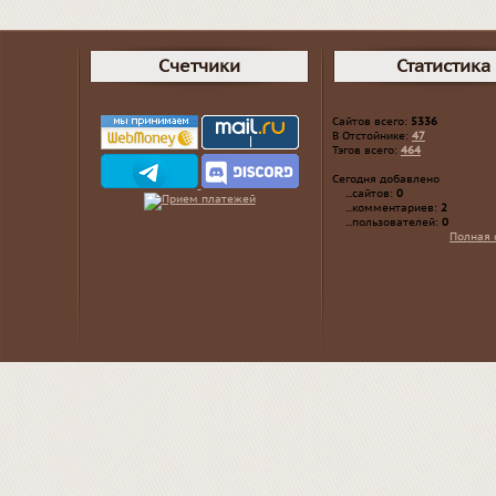
Счетчики
Статистика
Сайтов всего:
5336
В Отстойнике:
47
Тэгов всего:
464
Сегодня добавлено
...сайтов:
0
...комментариев:
2
...пользователей:
0
Полная 