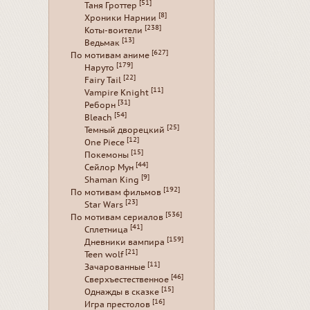
[51]
Таня Гроттер
[8]
Хроники Нарнии
[238]
Коты-воители
[13]
Ведьмак
[627]
По мотивам аниме
[179]
Наруто
[22]
Fairy Tail
[11]
Vampire Knight
[31]
Реборн
[54]
Bleach
[25]
Темный дворецкий
[12]
One Piece
[15]
Покемоны
[44]
Сейлор Мун
[9]
Shaman King
[192]
По мотивам фильмов
[23]
Star Wars
[536]
По мотивам сериалов
[41]
Сплетница
[159]
Дневники вампира
[21]
Teen wolf
[11]
Зачарованные
[46]
Сверхъестественное
[15]
Однажды в сказке
[16]
Игра престолов