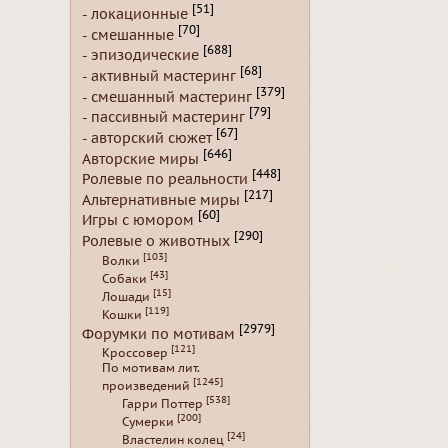
[51]
- локационные
[70]
- смешанные
[688]
- эпизодические
[68]
- активный мастеринг
[379]
- смешанный мастеринг
[79]
- пассивный мастеринг
[67]
- авторский сюжет
[646]
Авторские миры
[448]
Ролевые по реальности
[217]
Альтернативные миры
[60]
Игры с юмором
[290]
Ролевые о животных
[103]
Волки
[43]
Собаки
[15]
Лошади
[119]
Кошки
[2979]
Форумки по мотивам
[121]
Кроссовер
По мотивам лит.
[1245]
произведений
[538]
Гарри Поттер
[200]
Сумерки
[24]
Властелин колец