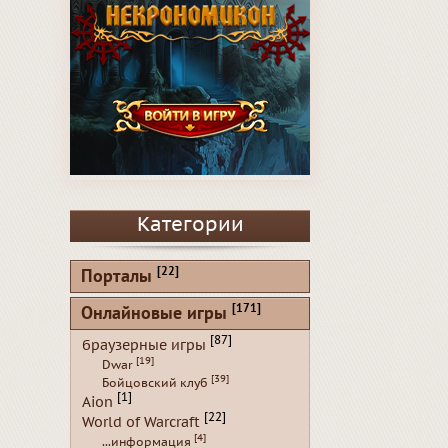
Категории
[22]
Порталы
[171]
Онлайновые игры
[87]
браузерные игры
[19]
Dwar
[39]
Бойцовский клуб
[1]
Aion
[22]
World of Warcraft
[4]
...информация