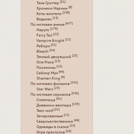
[51]
Таня Гроттер
[8]
Хроники Нарнии
[238]
Коты-воители
[13]
Ведьмак
[627]
По мотивам аниме
[179]
Наруто
[22]
Fairy Tail
[11]
Vampire Knight
[31]
Реборн
[54]
Bleach
[25]
Темный дворецкий
[12]
One Piece
[15]
Покемоны
[44]
Сейлор Мун
[9]
Shaman King
[192]
По мотивам фильмов
[23]
Star Wars
[536]
По мотивам сериалов
[41]
Сплетница
[159]
Дневники вампира
[21]
Teen wolf
[11]
Зачарованные
[46]
Сверхъестественное
[15]
Однажды в сказке
[16]
Игра престолов