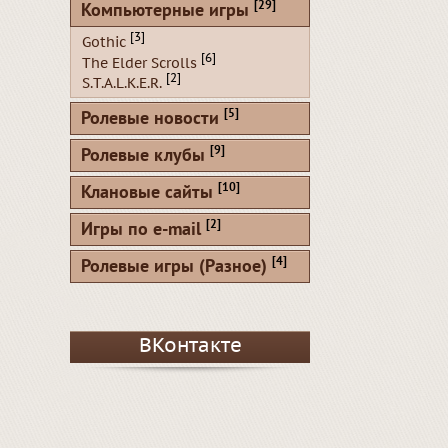
[29]
Компьютерные игры
[3]
Gothic
[6]
The Elder Scrolls
[2]
S.T.A.L.K.E.R.
[5]
Ролевые новости
[9]
Ролевые клубы
[10]
Клановые сайты
[2]
Игры по e-mail
[4]
Ролевые игры (Разное)
ВКонтакте