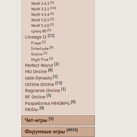
[2]
WoW 2.4.3
[14]
WoW 3.3.5
[1]
WoW 4.3.4
[2]
WoW 5.0.5
[1]
WoW 5.2.0
[2]
сразу 80
[12]
Lineage II
[1]
Freya
[3]
Interlude
[1]
Gracia
[2]
High Five
[2]
Perfect World
[8]
MU Online
[1]
Jade Dynasty
[13]
Ultima Online
[1]
Ragnarok Online
[3]
RF Online
[0]
Разработка MMORPG
[0]
MUDы
[5]
Чат-игры
[4933]
Форумные игры