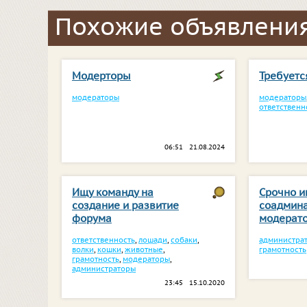
Похожие объявления
Модерторы
Требуетс
модераторы
модераторы
ответственн
06:51 21.08.2024
Ищу команду на
Срочно 
создание и развитие
соадмина
форума
модерато
ответственность
,
лошади
,
собаки
,
администра
волки
,
кошки
,
животные
,
грамотность
грамотность
,
модераторы
,
администраторы
23:45 15.10.2020