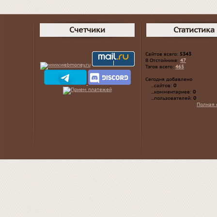
Счетчики
Статистика
Сайтов всего:
5343
В Отстойнике:
47
Тэгов всего:
465
Сегодня добавлено
...сайтов:
0
...комментариев:
0
...пользователей:
0
Полная 