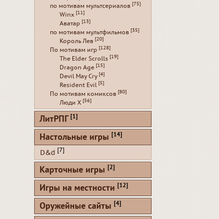
[75]
по мотивам мультсериалов
[11]
Winx
[13]
Аватар
[35]
по мотивам мультфильмов
[20]
Король Лев
[128]
По мотивам игр
[19]
The Elder Scrolls
[15]
Dragon Age
[4]
Devil May Cry
[5]
Resident Evil
[80]
По мотивам комиксов
[56]
Люди Х
[1]
ЛитРПГ
[14]
Настольные игры
[7]
D&d
[2]
Карточные игры
[12]
Игры на местности
[4]
Оружейные сайты