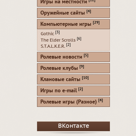
[12]
Игры на местности
[4]
Оружейные сайты
[29]
Компьютерные игры
[3]
Gothic
[6]
The Elder Scrolls
[2]
S.T.A.L.K.E.R.
[5]
Ролевые новости
[9]
Ролевые клубы
[10]
Клановые сайты
[2]
Игры по e-mail
[4]
Ролевые игры (Разное)
ВКонтакте