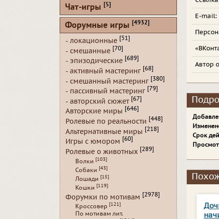
Ссылка
[5]
Чат-игры
E-mail:
[4932]
Форумные игры
Персо
[51]
- локационные
«ВКонт
[70]
- смешанные
[689]
- эпизодические
Автор 
[68]
- активный мастеринг
[380]
- смешанный мастеринг
[79]
- пассивный мастеринг
Подро
[67]
- авторский сюжет
[646]
Авторские миры
Добавле
[448]
Ролевые по реальности
Изменен
[218]
Альтернативные миры
Срок дей
[60]
Игры с юмором
Просмот
[289]
Ролевые о животных
[103]
Волки
[43]
Собаки
Похож
[15]
Лошади
[119]
Кошки
[2978]
Форумки по мотивам
[121]
Дочь
Кроссовер
По мотивам лит.
нач