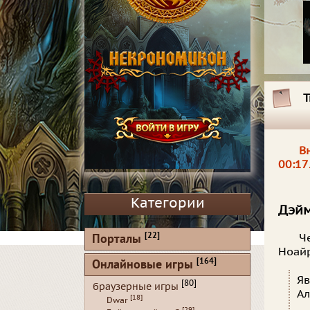
Т
В
00:17
Категории
Дэйм
[22]
Порталы
Ч
Ноайр
[164]
Онлайновые игры
Яв
[80]
браузерные игры
Ал
[18]
Dwar
[29]