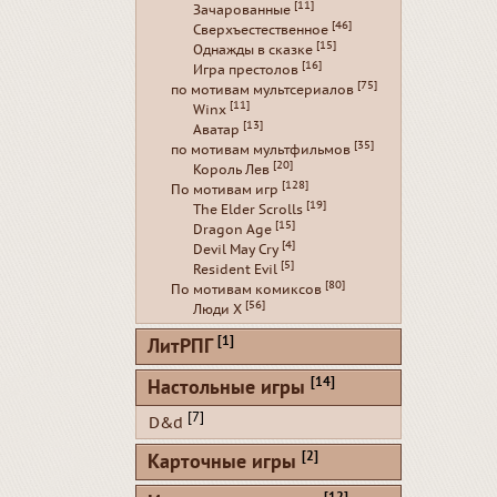
[11]
Зачарованные
[46]
Сверхъестественное
[15]
Однажды в сказке
[16]
Игра престолов
[75]
по мотивам мультсериалов
[11]
Winx
[13]
Аватар
[35]
по мотивам мультфильмов
[20]
Король Лев
[128]
По мотивам игр
[19]
The Elder Scrolls
[15]
Dragon Age
[4]
Devil May Cry
[5]
Resident Evil
[80]
По мотивам комиксов
[56]
Люди Х
[1]
ЛитРПГ
[14]
Настольные игры
[7]
D&d
[2]
Карточные игры