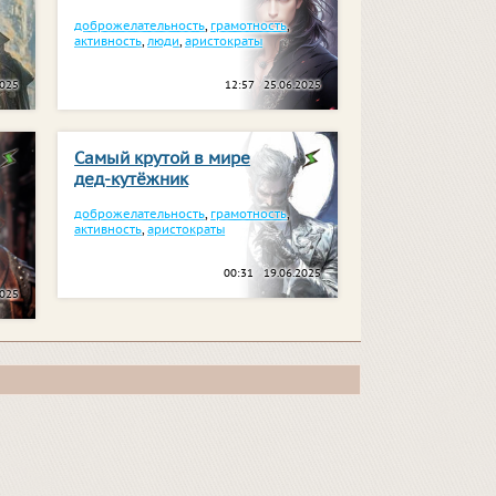
доброжелательность
,
грамотность
,
активность
,
люди
,
аристократы
2025
12:57 25.06.2025
Самый крутой в мире
дед-кутёжник
доброжелательность
,
грамотность
,
активность
,
аристократы
00:31 19.06.2025
2025