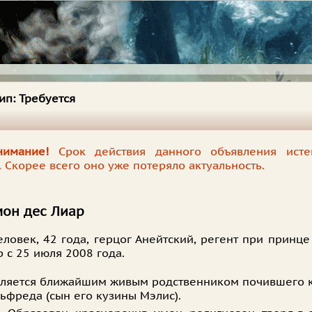
ип:
Требуется
нимание!
Срок действия данного объявления ист
. Скорее всего оно уже потеряло актуальность.
он дес Лиар
еловек, 42 года, герцог Анейтский, регент при принц
 с 25 июля 2008 года.
ляется ближайшим живым родственником почившего 
ьфреда (сын его кузины Мэлис).