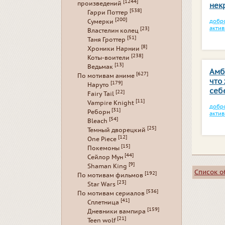
[1244]
произведений
нек
[538]
Гарри Поттер
[200]
Сумерки
добр
актив
[23]
Властелин колец
[51]
Таня Гроттер
[8]
Хроники Нарнии
[238]
Коты-воители
[13]
Ведьмак
Амб
[627]
По мотивам аниме
что
[179]
Наруто
себ
[22]
Fairy Tail
[11]
Vampire Knight
добр
[31]
Реборн
актив
[54]
Bleach
[25]
Темный дворецкий
[12]
One Piece
[15]
Покемоны
[44]
Сейлор Мун
[9]
Shaman King
Список 
[192]
По мотивам фильмов
[23]
Star Wars
[536]
По мотивам сериалов
[41]
Сплетница
[159]
Дневники вампира
[21]
Teen wolf