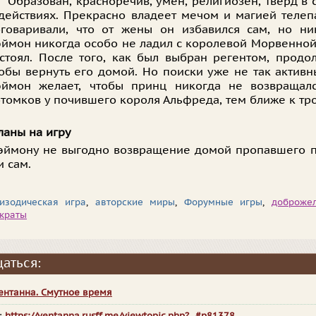
Образован, красноречив, умен, религиозен, тверд в
действиях. Прекрасно владеет мечом и магией телеп
говаривали, что от жены он избавился сам, но ник
ймон никогда особо не ладил с королевой Морвенной,
стоял. После того, как был выбран регентом, продо
обы вернуть его домой. Но поиски уже не так активн
эймон желает, чтобы принц никогда не возвращал
томков у почившего короля Альфреда, тем ближе к тр
ланы на игру
эймону не выгодно возвращение домой пропавшего пр
и сам.
изодическая игра
,
авторские миры
,
Форумные игры
,
доброжел
краты
аться:
ентанна. Смутное время