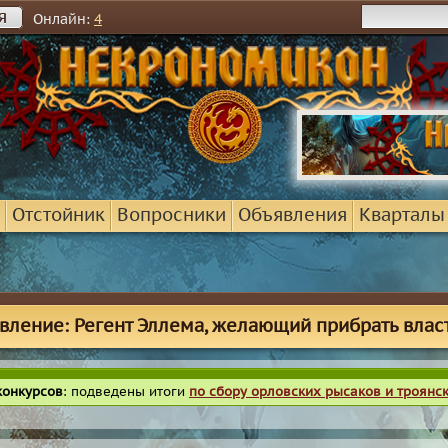
я
Онлайн:
4
Отстойник
Вопросники
Объявления
Кварталы
вление: Регент Эллема, желающий прибрать власт
конкурсов
: подведены итоги
по сбору орловских рысаков и троянс