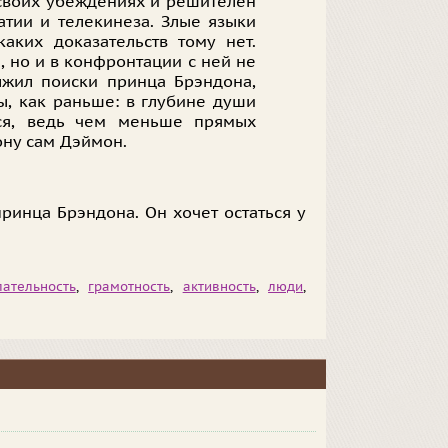
 своих убеждениях и решителен
атии и телекинеза. Злые языки
аких доказательств тому нет.
 но и в конфронтации с ней не
лжил поиски принца Брэндона,
ы, как раньше: в глубине души
ся, ведь чем меньше прямых
ону сам Дэймон.
инца Брэндона. Он хочет остаться у
ательность
,
грамотность
,
активность
,
люди
,