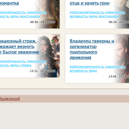
романтка
отца и занять трон
ожелательность
,
грамотность
,
доброжелательность
,
грамотность
,
ность
,
люди
,
аристократы
активность
,
люди
,
аристократы
00:30 24.07.2025
00:24 24.07.
ициозный страж,
Владелец таверны и
 жаждет вернуть
организатор
е былое уважение
подпольного
движения
ожелательность
,
грамотность
,
ность
,
люди
,
стражи
доброжелательность
,
грамотность
,
активность
,
люди
13:21 25.06.2025
13:04 25.06.
объявлений