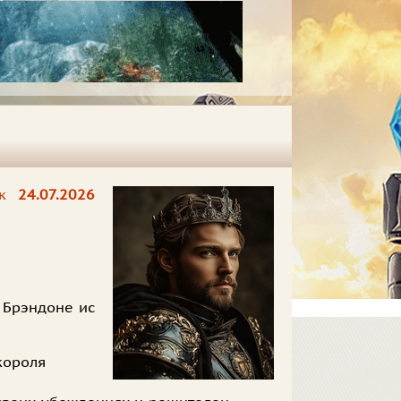
ек
24.07.2026
е Брэндоне ис
короля