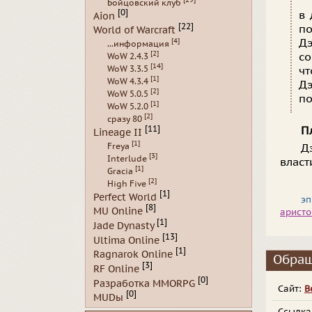
Бойцовский клуб
[0]
в 
Aion
[22]
по
World of Warcraft
[4]
Дэ
...информация
[2]
со
WoW 2.4.3
[14]
WoW 3.3.5
чт
[1]
WoW 4.3.4
Д
[2]
WoW 5.0.5
по
[1]
WoW 5.2.0
[2]
сразу 80
[11]
П
Lineage II
[1]
Freya
Д
[3]
Interlude
власт
[1]
Gracia
[2]
High Five
[1]
Perfect World
эп
[8]
MU Online
аристо
[1]
Jade Dynasty
[13]
Ultima Online
[1]
Ragnarok Online
Обращ
[3]
RF Online
[0]
Разработка MMORPG
Сайт:
В
[0]
MUDы