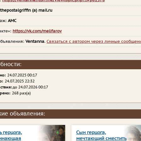
:
https://ventanna.rusff.me/viewtopic.php?...#p81378
thepostalgriffin (a) mail.ru
наж:
АМС
акте»:
https://vk.com/melifarov
объявления:
Ventanna
.
Связаться с автором через личные сообщен
бности:
но:
24.07.2025 00:17
о:
24.07.2025 22:32
ствия:
до 24.07.2026 00:17
рено:
268 раз(а)
ие объявления:
 герцога,
Сын герцога,
инающая
мечтающий сместить