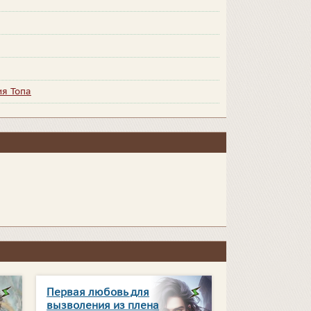
ия Топа
Первая любовь для
вызволения из плена