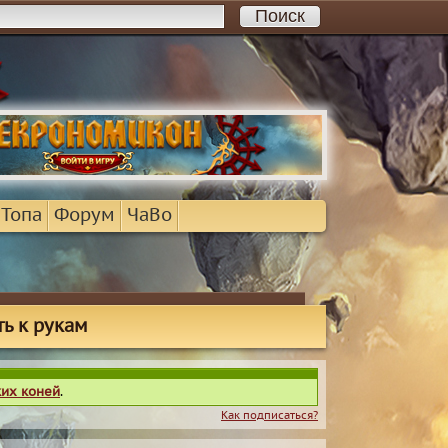
 Топа
Форум
ЧаВо
ь к рукам
ких коней
.
Как подписаться?