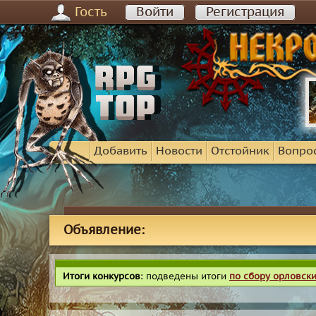
Гость
Войти
Регистрация
Добавить
Новости
Отстойник
Вопро
Объявление:
Итоги конкурсов
: подведены итоги
по сбору орловск