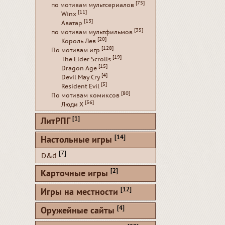
[75]
по мотивам мультсериалов
[11]
Winx
[13]
Аватар
[35]
по мотивам мультфильмов
[20]
Король Лев
[128]
По мотивам игр
[19]
The Elder Scrolls
[15]
Dragon Age
[4]
Devil May Cry
[5]
Resident Evil
[80]
По мотивам комиксов
[56]
Люди Х
[1]
ЛитРПГ
[14]
Настольные игры
[7]
D&d
[2]
Карточные игры
[12]
Игры на местности
[4]
Оружейные сайты