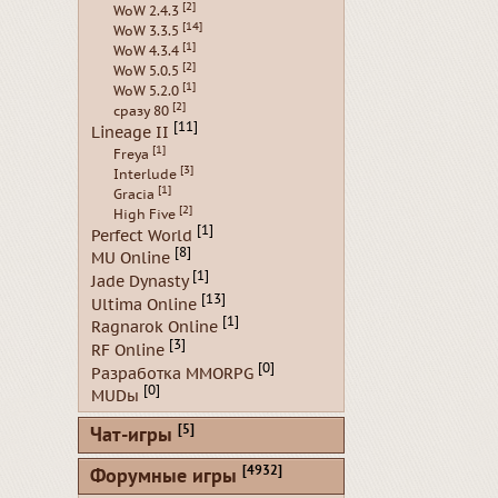
[2]
WoW 2.4.3
[14]
WoW 3.3.5
[1]
WoW 4.3.4
[2]
WoW 5.0.5
[1]
WoW 5.2.0
[2]
сразу 80
[11]
Lineage II
[1]
Freya
[3]
Interlude
[1]
Gracia
[2]
High Five
[1]
Perfect World
[8]
MU Online
[1]
Jade Dynasty
[13]
Ultima Online
[1]
Ragnarok Online
[3]
RF Online
[0]
Разработка MMORPG
[0]
MUDы
[5]
Чат-игры
[4932]
Форумные игры