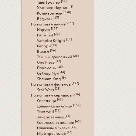
[51]
Таня Гроттер
[8]
Хроники Нарнии
[238]
Коты-воители
[13]
Ведьмак
[627]
По мотивам аниме
[179]
Наруто
[22]
Fairy Tail
[11]
Vampire Knight
[31]
Реборн
[54]
Bleach
[25]
Темный дворецкий
[12]
One Piece
[15]
Покемоны
[44]
Сейлор Мун
[9]
Shaman King
[192]
По мотивам фильмов
[23]
Star Wars
[536]
По мотивам сериалов
[41]
Сплетница
[159]
Дневники вампира
[21]
Teen wolf
[11]
Зачарованные
[46]
Сверхъестественное
[15]
Однажды в сказке
[16]
Игра престолов