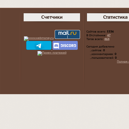
Счетчики
Статистика
Сайтов всего:
5336
В Отстойнике:
47
Тэгов всего:
464
Сегодня добавлено
...сайтов:
0
...комментариев:
0
...пользователей:
0
Полная 