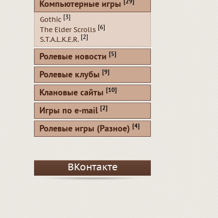
[29]
Компьютерные игры
[3]
Gothic
[6]
The Elder Scrolls
[2]
S.T.A.L.K.E.R.
[5]
Ролевые новости
[9]
Ролевые клубы
[10]
Клановые сайты
[2]
Игры по e-mail
[4]
Ролевые игры (Разное)
ВКонтакте