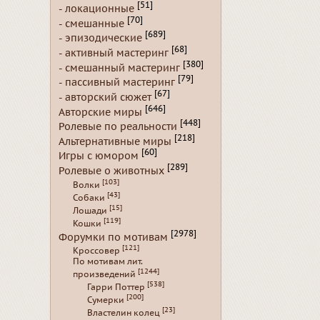
[51]
- локационные
[70]
- смешанные
[689]
- эпизодические
[68]
- активный мастеринг
[380]
- смешанный мастеринг
[79]
- пассивный мастеринг
[67]
- авторский сюжет
[646]
Авторские миры
[448]
Ролевые по реальности
[218]
Альтернативные миры
[60]
Игры с юмором
[289]
Ролевые о животных
[103]
Волки
[43]
Собаки
[15]
Лошади
[119]
Кошки
[2978]
Форумки по мотивам
[121]
Кроссовер
По мотивам лит.
[1244]
произведений
[538]
Гарри Поттер
[200]
Сумерки
[23]
Властелин колец