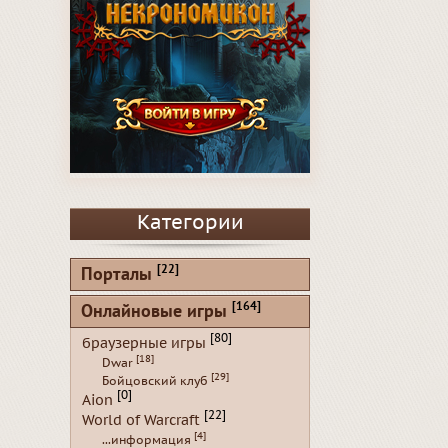
Категории
[22]
Порталы
[164]
Онлайновые игры
[80]
браузерные игры
[18]
Dwar
[29]
Бойцовский клуб
[0]
Aion
[22]
World of Warcraft
[4]
...информация