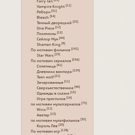
[22]
Fairy Tail
[11]
Vampire Knight
[31]
Реборн
[54]
Bleach
[25]
Темный дворецкий
[12]
One Piece
[15]
Покемоны
[44]
Сейлор Мун
[9]
Shaman King
[192]
По мотивам фильмов
[23]
Star Wars
[536]
По мотивам сериалов
[41]
Сплетница
[159]
Дневники вампира
[21]
Teen wolf
[11]
Зачарованные
[46]
Сверхъестественное
[15]
Однажды в сказке
[16]
Игра престолов
[75]
по мотивам мультсериалов
[11]
Winx
[13]
Аватар
[35]
по мотивам мультфильмов
[20]
Король Лев
[128]
По мотивам игр