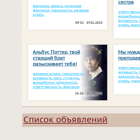
сестра
фантазия
,
квинси
,
неуемная
фантазия
,
грамотность
,
желание
ответственн
играть
волшебники
активность
,
09:32 07.01.2023
играть
,
фант
Альбус Поттер, твой
Мы нужд
старший брат
преподав
разыскивает тебя!
ответственн
активность
,
желание играть
,
грамотность
,
надежность
активность
,
маги
,
студенты
,
играть
,
грам
волшебники
,
надежность
,
ответственность
,
фантазия
16:26 10.08.2021
Список объявлений