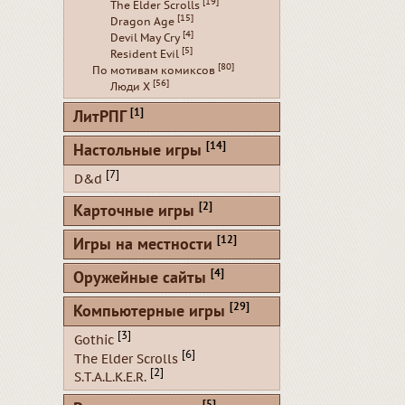
[19]
The Elder Scrolls
[15]
Dragon Age
[4]
Devil May Cry
[5]
Resident Evil
[80]
По мотивам комиксов
[56]
Люди Х
[1]
ЛитРПГ
[14]
Настольные игры
[7]
D&d
[2]
Карточные игры
[12]
Игры на местности
[4]
Оружейные сайты
[29]
Компьютерные игры
[3]
Gothic
[6]
The Elder Scrolls
[2]
S.T.A.L.K.E.R.