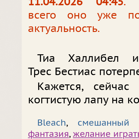
11.04.2026 04:45
. 
всего оно уже по
актуальность.
Тиа Халлибел ис
Трес Бестиас потерп
Кажется, сейчас
когтистую лапу на к
Bleach
,
смешанный 
фантазия
,
желание играт