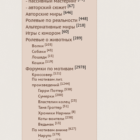
- пассивный мастеринг
[67]
- авторский сюжет
[646]
Авторские миры
[448]
Ролевые по реальности
[218]
Альтернативные миры
[60]
Игры с юмором
[289]
Ролевые о животных
[103]
Волки
[43]
Собаки
[15]
Лошади
[119]
Кошки
[2978]
Форумки по мотивам
[121]
Кроссовер
По мотивам лит.
[1244]
произведений
[538]
Гарри Поттер
[200]
Сумерки
[23]
Властелин колец
[51]
Таня Гроттер
[8]
Хроники Нарнии
[238]
Коты-воители
[13]
Ведьмак
[627]
По мотивам аниме
[179]
Наруто