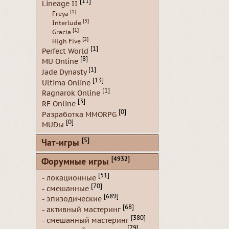
[11]
Lineage II
[1]
Freya
[3]
Interlude
[1]
Gracia
[2]
High Five
[1]
Perfect World
[8]
MU Online
[1]
Jade Dynasty
[13]
Ultima Online
[1]
Ragnarok Online
[3]
RF Online
[0]
Разработка MMORPG
[0]
MUDы
[5]
Чат-игры
[4932]
Форумные игры
[51]
- локационные
[70]
- смешанные
[689]
- эпизодические
[68]
- активный мастеринг
[380]
- смешанный мастеринг
[79]