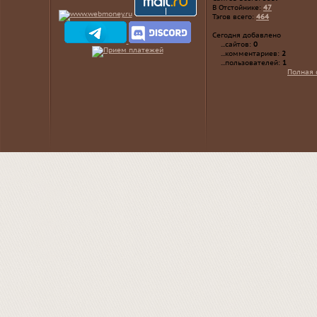
В Отстойнике:
47
Тэгов всего:
464
Сегодня добавлено
...сайтов:
0
...комментариев:
2
...пользователей:
1
Полная 