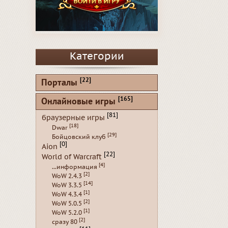
Категории
[22]
Порталы
[165]
Онлайновые игры
[81]
браузерные игры
[18]
Dwar
[29]
Бойцовский клуб
[0]
Aion
[22]
World of Warcraft
[4]
...информация
[2]
WoW 2.4.3
[14]
WoW 3.3.5
[1]
WoW 4.3.4
[2]
WoW 5.0.5
[1]
WoW 5.2.0
[2]
сразу 80