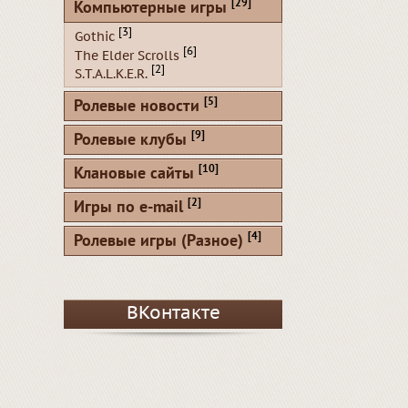
[29]
Компьютерные игры
[3]
Gothic
[6]
The Elder Scrolls
[2]
S.T.A.L.K.E.R.
[5]
Ролевые новости
[9]
Ролевые клубы
[10]
Клановые сайты
[2]
Игры по e-mail
[4]
Ролевые игры (Разное)
ВКонтакте