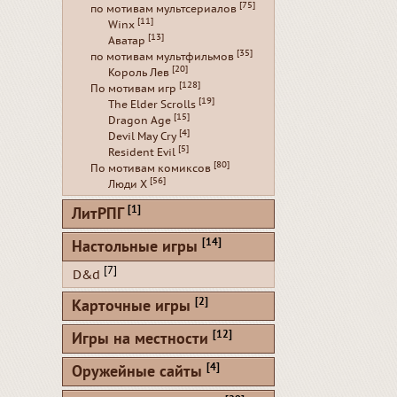
[75]
по мотивам мультсериалов
[11]
Winx
[13]
Аватар
[35]
по мотивам мультфильмов
[20]
Король Лев
[128]
По мотивам игр
[19]
The Elder Scrolls
[15]
Dragon Age
[4]
Devil May Cry
[5]
Resident Evil
[80]
По мотивам комиксов
[56]
Люди Х
[1]
ЛитРПГ
[14]
Настольные игры
[7]
D&d
[2]
Карточные игры
[12]
Игры на местности
[4]
Оружейные сайты