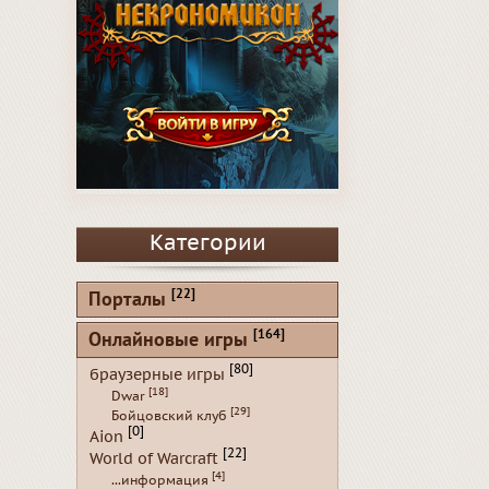
Категории
[22]
Порталы
[164]
Онлайновые игры
[80]
браузерные игры
[18]
Dwar
[29]
Бойцовский клуб
[0]
Aion
[22]
World of Warcraft
[4]
...информация