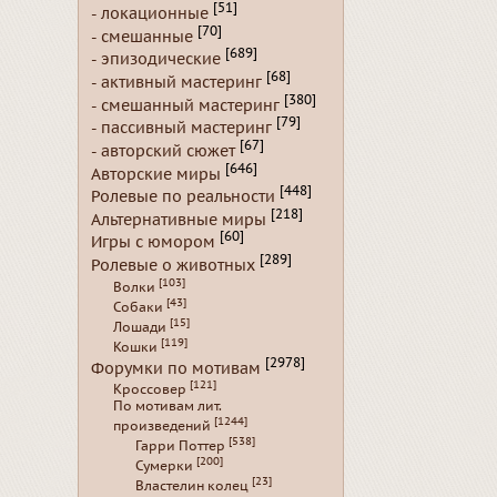
[51]
- локационные
[70]
- смешанные
[689]
- эпизодические
[68]
- активный мастеринг
[380]
- смешанный мастеринг
[79]
- пассивный мастеринг
[67]
- авторский сюжет
[646]
Авторские миры
[448]
Ролевые по реальности
[218]
Альтернативные миры
[60]
Игры с юмором
[289]
Ролевые о животных
[103]
Волки
[43]
Собаки
[15]
Лошади
[119]
Кошки
[2978]
Форумки по мотивам
[121]
Кроссовер
По мотивам лит.
[1244]
произведений
[538]
Гарри Поттер
[200]
Сумерки
[23]
Властелин колец