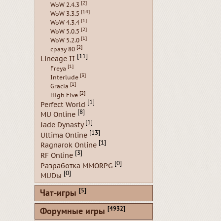
[2]
WoW 2.4.3
[14]
WoW 3.3.5
[1]
WoW 4.3.4
[2]
WoW 5.0.5
[1]
WoW 5.2.0
[2]
сразу 80
[11]
Lineage II
[1]
Freya
[3]
Interlude
[1]
Gracia
[2]
High Five
[1]
Perfect World
[8]
MU Online
[1]
Jade Dynasty
[13]
Ultima Online
[1]
Ragnarok Online
[3]
RF Online
[0]
Разработка MMORPG
[0]
MUDы
[5]
Чат-игры
[4932]
Форумные игры