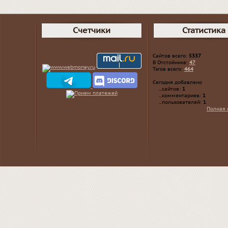
Счетчики
Статистика
Сайтов всего:
5337
В Отстойнике:
47
Тэгов всего:
464
Сегодня добавлено
...сайтов:
1
...комментариев:
1
...пользователей:
1
Полная 