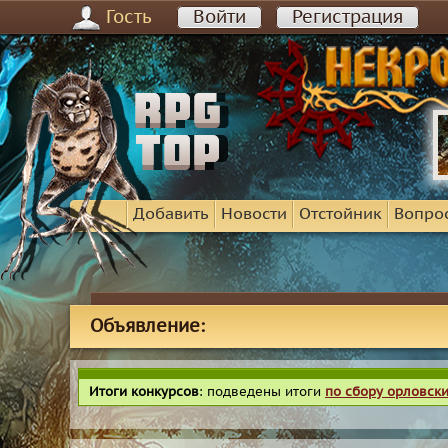
Гость
Войти
Регистрация
Добавить
Новости
Отстойник
Вопро
Объявление:
Итоги конкурсов
: подведены итоги
по сбору орловск