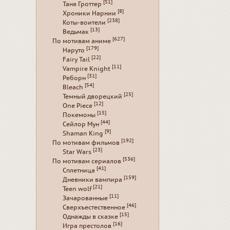
[51]
Таня Гроттер
[8]
Хроники Нарнии
[238]
Коты-воители
[13]
Ведьмак
[627]
По мотивам аниме
[179]
Наруто
[22]
Fairy Tail
[11]
Vampire Knight
[31]
Реборн
[54]
Bleach
[25]
Темный дворецкий
[12]
One Piece
[15]
Покемоны
[44]
Сейлор Мун
[9]
Shaman King
[192]
По мотивам фильмов
[23]
Star Wars
[536]
По мотивам сериалов
[41]
Сплетница
[159]
Дневники вампира
[21]
Teen wolf
[11]
Зачарованные
[46]
Сверхъестественное
[15]
Однажды в сказке
[16]
Игра престолов