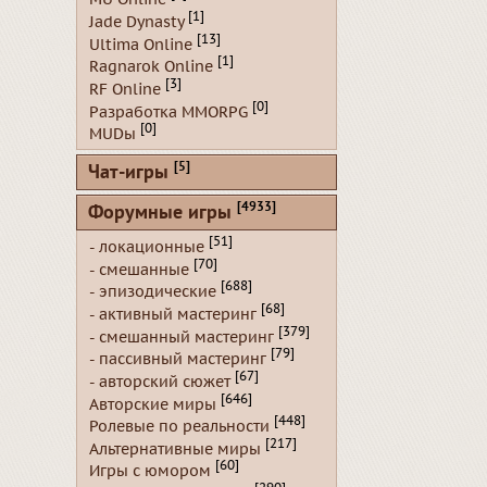
[1]
Jade Dynasty
[13]
Ultima Online
[1]
Ragnarok Online
[3]
RF Online
[0]
Разработка MMORPG
[0]
MUDы
[5]
Чат-игры
[4933]
Форумные игры
[51]
- локационные
[70]
- смешанные
[688]
- эпизодические
[68]
- активный мастеринг
[379]
- смешанный мастеринг
[79]
- пассивный мастеринг
[67]
- авторский сюжет
[646]
Авторские миры
[448]
Ролевые по реальности
[217]
Альтернативные миры
[60]
Игры с юмором