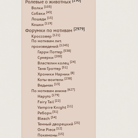
[290]
Ролевые о животных
[103]
Волки
[43]
Собаки
[15]
Лошади
[119]
Кошки
[2979]
Форумки по мотивам
[121]
Кроссовер
По мотивам лит.
[1245]
произведений
[538]
Гарри Поттер
[200]
Сумерки
[24]
Властелин колец
[51]
Таня Гроттер
[8]
Хроники Нарнии
[238]
Коты-воители
[13]
Ведьмак
[627]
По мотивам аниме
[179]
Наруто
[22]
Fairy Tail
[11]
Vampire Knight
[31]
Реборн
[54]
Bleach
[25]
Темный дворецкий
[12]
One Piece
[15]
Покемоны