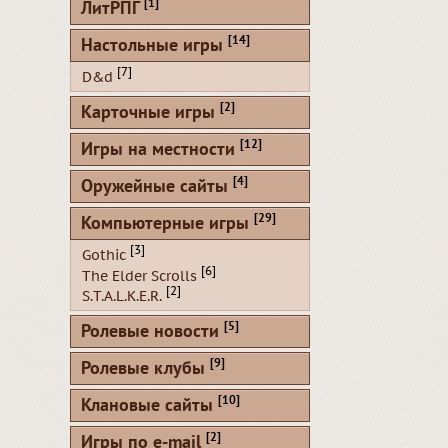
[1]
ЛитРПГ
[14]
Настольные игры
[7]
D&d
[2]
Карточные игры
[12]
Игры на местности
[4]
Оружейные сайты
[29]
Компьютерные игры
[3]
Gothic
[6]
The Elder Scrolls
[2]
S.T.A.L.K.E.R.
[5]
Ролевые новости
[9]
Ролевые клубы
[10]
Клановые сайты
[2]
Игры по e-mail