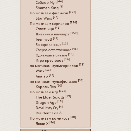
[44]
Сейлор Мун
[9]
Shaman King
[192]
По мотивам фильмов
[23]
Star Wars
[536]
По мотивам сериалов
[41]
Сплетница
[159]
Дневники вампира
[21]
Teen wolf
[11]
Зачарованные
[46]
Сверхъестественное
[15]
Однажды в сказке
[16]
Игра престолов
[75]
по мотивам мультсериалов
[11]
Winx
[13]
Аватар
[35]
по мотивам мультфильмов
[20]
Король Лев
[128]
По мотивам игр
[19]
The Elder Scrolls
[15]
Dragon Age
[4]
Devil May Cry
[5]
Resident Evil
[80]
По мотивам комиксов
[56]
Люди Х