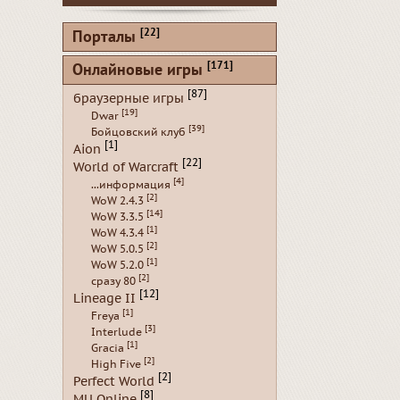
[22]
Порталы
[171]
Онлайновые игры
[87]
браузерные игры
[19]
Dwar
[39]
Бойцовский клуб
[1]
Aion
[22]
World of Warcraft
[4]
...информация
[2]
WoW 2.4.3
[14]
WoW 3.3.5
[1]
WoW 4.3.4
[2]
WoW 5.0.5
[1]
WoW 5.2.0
[2]
сразу 80
[12]
Lineage II
[1]
Freya
[3]
Interlude
[1]
Gracia
[2]
High Five
[2]
Perfect World
[8]
MU Online