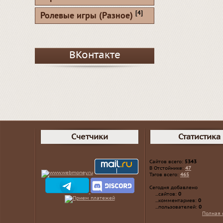
[4]
Ролевые игры (Разное)
ВКонтакте
Счетчики
Статистика
Сайтов всего:
5343
В Отстойнике:
47
Тэгов всего:
465
Сегодня добавлено
...сайтов:
0
...комментариев:
0
...пользователей:
0
Полная 