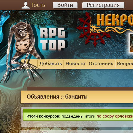
Гость
Войти
Регистрация
Добавить
Новости
Отстойник
Вопро
Объявления :: бандиты
Итоги конкурсов
: подведены итоги
по сбору орловск