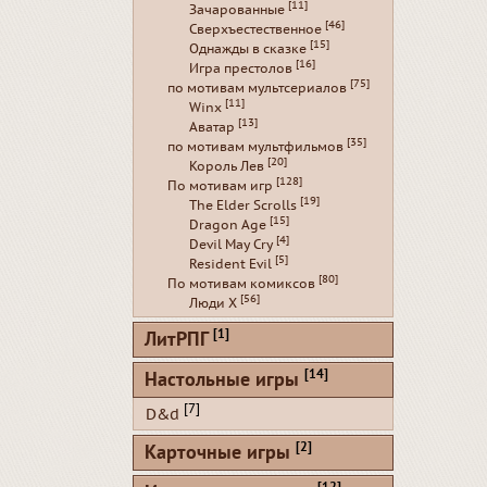
[11]
Зачарованные
[46]
Сверхъестественное
[15]
Однажды в сказке
[16]
Игра престолов
[75]
по мотивам мультсериалов
[11]
Winx
[13]
Аватар
[35]
по мотивам мультфильмов
[20]
Король Лев
[128]
По мотивам игр
[19]
The Elder Scrolls
[15]
Dragon Age
[4]
Devil May Cry
[5]
Resident Evil
[80]
По мотивам комиксов
[56]
Люди Х
[1]
ЛитРПГ
[14]
Настольные игры
[7]
D&d
[2]
Карточные игры