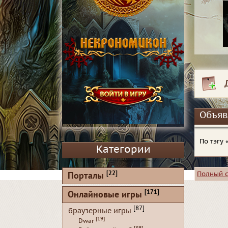
Объяв
По тэгу
Категории
[22]
Полный 
Порталы
[171]
Онлайновые игры
[87]
браузерные игры
[19]
Dwar
[39]