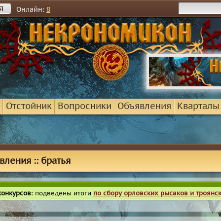
я
Онлайн:
8
Отстойник
Вопросники
Объявления
Кварталы
вления :: братья
конкурсов
: подведены итоги
по сбору орловских рысаков и троянс