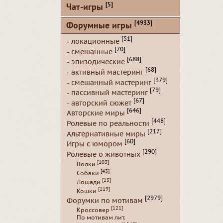
[5]
Чат-игры
[4933]
Форумные игры
[51]
- локационные
[70]
- смешанные
[688]
- эпизодические
[68]
- активный мастеринг
[379]
- смешанный мастеринг
[79]
- пассивный мастеринг
[67]
- авторский сюжет
[646]
Авторские миры
[448]
Ролевые по реальности
[217]
Альтернативные миры
[60]
Игры с юмором
[290]
Ролевые о животных
[103]
Волки
[43]
Собаки
[15]
Лошади
[119]
Кошки
[2979]
Форумки по мотивам
[121]
Кроссовер
По мотивам лит.