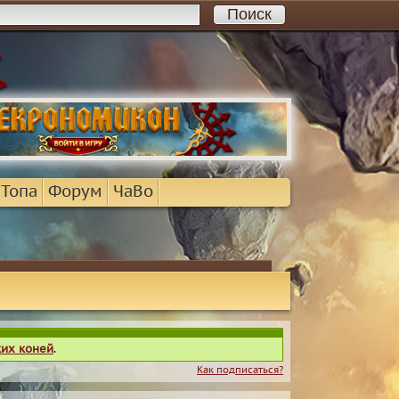
 Топа
Форум
ЧаВо
ких коней
.
Как подписаться?