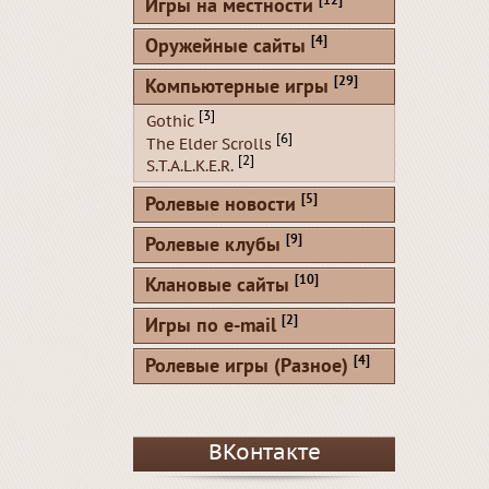
[12]
Игры на местности
[4]
Оружейные сайты
[29]
Компьютерные игры
[3]
Gothic
[6]
The Elder Scrolls
[2]
S.T.A.L.K.E.R.
[5]
Ролевые новости
[9]
Ролевые клубы
[10]
Клановые сайты
[2]
Игры по e-mail
[4]
Ролевые игры (Разное)
ВКонтакте