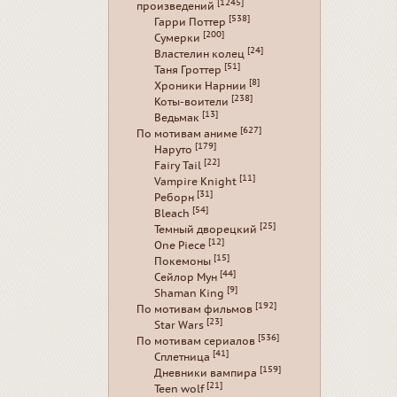
[1245]
произведений
[538]
Гарри Поттер
[200]
Сумерки
[24]
Властелин колец
[51]
Таня Гроттер
[8]
Хроники Нарнии
[238]
Коты-воители
[13]
Ведьмак
[627]
По мотивам аниме
[179]
Наруто
[22]
Fairy Tail
[11]
Vampire Knight
[31]
Реборн
[54]
Bleach
[25]
Темный дворецкий
[12]
One Piece
[15]
Покемоны
[44]
Сейлор Мун
[9]
Shaman King
[192]
По мотивам фильмов
[23]
Star Wars
[536]
По мотивам сериалов
[41]
Сплетница
[159]
Дневники вампира
[21]
Teen wolf