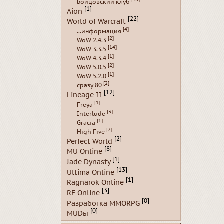
Бойцовский клуб
[1]
Aion
[22]
World of Warcraft
[4]
...информация
[2]
WoW 2.4.3
[14]
WoW 3.3.5
[1]
WoW 4.3.4
[2]
WoW 5.0.5
[1]
WoW 5.2.0
[2]
сразу 80
[12]
Lineage II
[1]
Freya
[3]
Interlude
[1]
Gracia
[2]
High Five
[2]
Perfect World
[8]
MU Online
[1]
Jade Dynasty
[13]
Ultima Online
[1]
Ragnarok Online
[3]
RF Online
[0]
Разработка MMORPG
[0]
MUDы