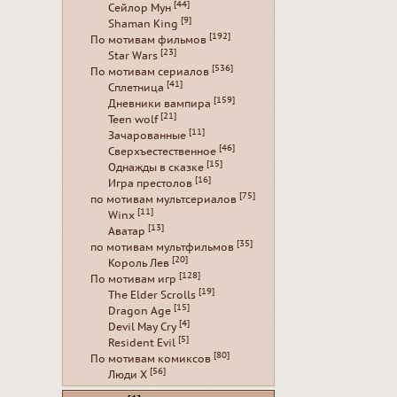
[44]
Сейлор Мун
[9]
Shaman King
[192]
По мотивам фильмов
[23]
Star Wars
[536]
По мотивам сериалов
[41]
Сплетница
[159]
Дневники вампира
[21]
Teen wolf
[11]
Зачарованные
[46]
Сверхъестественное
[15]
Однажды в сказке
[16]
Игра престолов
[75]
по мотивам мультсериалов
[11]
Winx
[13]
Аватар
[35]
по мотивам мультфильмов
[20]
Король Лев
[128]
По мотивам игр
[19]
The Elder Scrolls
[15]
Dragon Age
[4]
Devil May Cry
[5]
Resident Evil
[80]
По мотивам комиксов
[56]
Люди Х