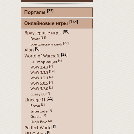
[22]
Порталы
[164]
Онлайновые игры
[80]
браузерные игры
[18]
Dwar
[29]
Бойцовский клуб
[0]
Aion
[22]
World of Warcraft
[4]
...информация
[2]
WoW 2.4.3
[14]
WoW 3.3.5
[1]
WoW 4.3.4
[2]
WoW 5.0.5
[1]
WoW 5.2.0
[2]
сразу 80
[11]
Lineage II
[1]
Freya
[3]
Interlude
[1]
Gracia
[2]
High Five
[1]
Perfect World
[8]
MU Online