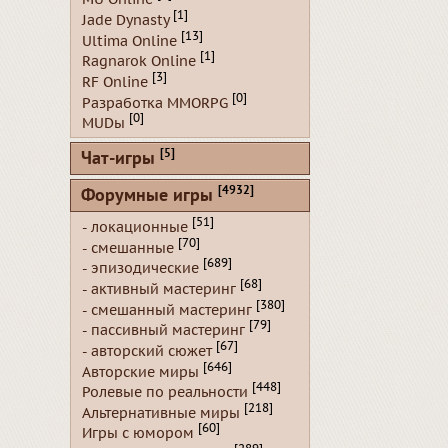
[1]
Jade Dynasty
[13]
Ultima Online
[1]
Ragnarok Online
[3]
RF Online
[0]
Разработка MMORPG
[0]
MUDы
[5]
Чат-игры
[4932]
Форумные игры
[51]
- локационные
[70]
- смешанные
[689]
- эпизодические
[68]
- активный мастеринг
[380]
- смешанный мастеринг
[79]
- пассивный мастеринг
[67]
- авторский сюжет
[646]
Авторские миры
[448]
Ролевые по реальности
[218]
Альтернативные миры
[60]
Игры с юмором