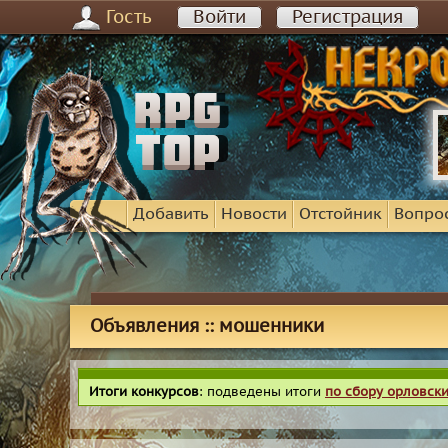
Гость
Войти
Регистрация
Добавить
Новости
Отстойник
Вопро
Объявления :: мошенники
Итоги конкурсов
: подведены итоги
по сбору орловск