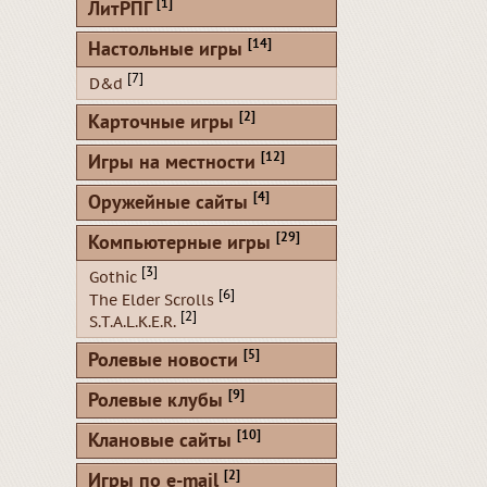
[1]
ЛитРПГ
[14]
Настольные игры
[7]
D&d
[2]
Карточные игры
[12]
Игры на местности
[4]
Оружейные сайты
[29]
Компьютерные игры
[3]
Gothic
[6]
The Elder Scrolls
[2]
S.T.A.L.K.E.R.
[5]
Ролевые новости
[9]
Ролевые клубы
[10]
Клановые сайты
[2]
Игры по e-mail