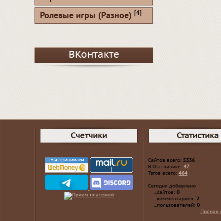
[4]
Ролевые игры (Разное)
ВКонтакте
Счетчики
Статистика
Сайтов всего:
5336
В Отстойнике:
47
Тэгов всего:
464
Сегодня добавлено
...сайтов:
0
...комментариев:
2
...пользователей:
0
Полная 