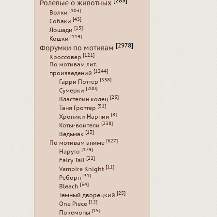
[289]
Ролевые о животных
[103]
Волки
[43]
Собаки
[15]
Лошади
[119]
Кошки
[2978]
Форумки по мотивам
[121]
Кроссовер
По мотивам лит.
[1244]
произведений
[538]
Гарри Поттер
[200]
Сумерки
[23]
Властелин колец
[51]
Таня Гроттер
[8]
Хроники Нарнии
[238]
Коты-воители
[13]
Ведьмак
[627]
По мотивам аниме
[179]
Наруто
[22]
Fairy Tail
[11]
Vampire Knight
[31]
Реборн
[54]
Bleach
[25]
Темный дворецкий
[12]
One Piece
[15]
Покемоны