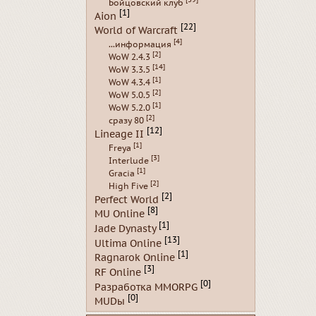
Бойцовский клуб
[1]
Aion
[22]
World of Warcraft
[4]
...информация
[2]
WoW 2.4.3
[14]
WoW 3.3.5
[1]
WoW 4.3.4
[2]
WoW 5.0.5
[1]
WoW 5.2.0
[2]
сразу 80
[12]
Lineage II
[1]
Freya
[3]
Interlude
[1]
Gracia
[2]
High Five
[2]
Perfect World
[8]
MU Online
[1]
Jade Dynasty
[13]
Ultima Online
[1]
Ragnarok Online
[3]
RF Online
[0]
Разработка MMORPG
[0]
MUDы