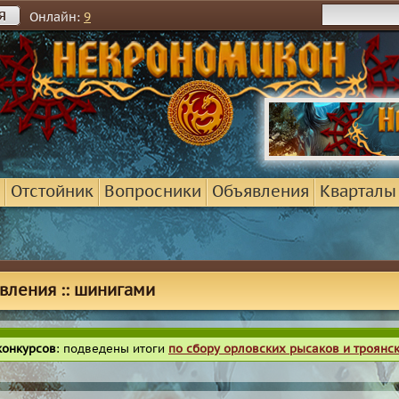
я
Онлайн:
9
Отстойник
Вопросники
Объявления
Кварталы
вления :: шинигами
конкурсов
: подведены итоги
по сбору орловских рысаков и троянс