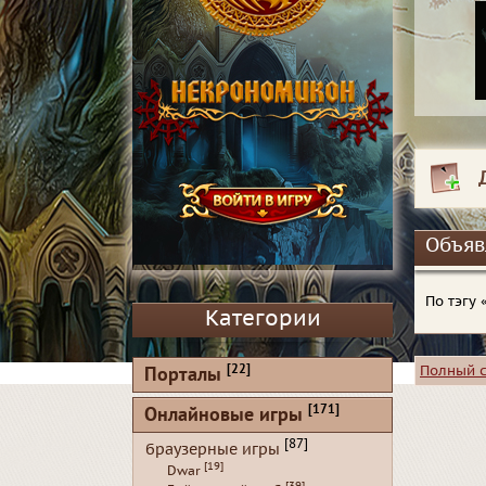
Объяв
По тэгу
Категории
[22]
Полный 
Порталы
[171]
Онлайновые игры
[87]
браузерные игры
[19]
Dwar
[39]