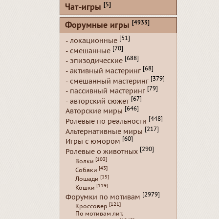
[5]
Чат-игры
[4933]
Форумные игры
[51]
- локационные
[70]
- смешанные
[688]
- эпизодические
[68]
- активный мастеринг
[379]
- смешанный мастеринг
[79]
- пассивный мастеринг
[67]
- авторский сюжет
[646]
Авторские миры
[448]
Ролевые по реальности
[217]
Альтернативные миры
[60]
Игры с юмором
[290]
Ролевые о животных
[103]
Волки
[43]
Собаки
[15]
Лошади
[119]
Кошки
[2979]
Форумки по мотивам
[121]
Кроссовер
По мотивам лит.