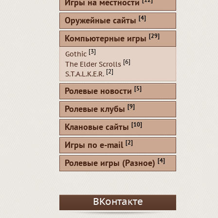
[12]
Игры на местности
[4]
Оружейные сайты
[29]
Компьютерные игры
[3]
Gothic
[6]
The Elder Scrolls
[2]
S.T.A.L.K.E.R.
[5]
Ролевые новости
[9]
Ролевые клубы
[10]
Клановые сайты
[2]
Игры по e-mail
[4]
Ролевые игры (Разное)
ВКонтакте