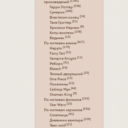
[1245]
произведений
[538]
Гарри Поттер
[200]
Сумерки
[24]
Властелин колец
[51]
Таня Гроттер
[8]
Хроники Нарнии
[238]
Коты-воители
[13]
Ведьмак
[627]
По мотивам аниме
[179]
Наруто
[22]
Fairy Tail
[11]
Vampire Knight
[31]
Реборн
[54]
Bleach
[25]
Темный дворецкий
[12]
One Piece
[15]
Покемоны
[44]
Сейлор Мун
[9]
Shaman King
[192]
По мотивам фильмов
[23]
Star Wars
[536]
По мотивам сериалов
[41]
Сплетница
[159]
Дневники вампира
[21]
Teen wolf