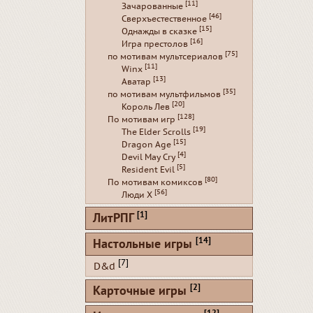
[11]
Зачарованные
[46]
Сверхъестественное
[15]
Однажды в сказке
[16]
Игра престолов
[75]
по мотивам мультсериалов
[11]
Winx
[13]
Аватар
[35]
по мотивам мультфильмов
[20]
Король Лев
[128]
По мотивам игр
[19]
The Elder Scrolls
[15]
Dragon Age
[4]
Devil May Cry
[5]
Resident Evil
[80]
По мотивам комиксов
[56]
Люди Х
[1]
ЛитРПГ
[14]
Настольные игры
[7]
D&d
[2]
Карточные игры