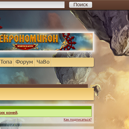
 Топа
Форум
ЧаВо
ких коней
.
Как подписаться?