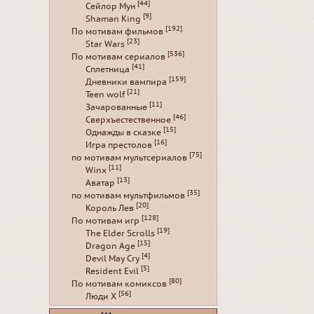
[44]
Сейлор Мун
[9]
Shaman King
[192]
По мотивам фильмов
[23]
Star Wars
[536]
По мотивам сериалов
[41]
Сплетница
[159]
Дневники вампира
[21]
Teen wolf
[11]
Зачарованные
[46]
Сверхъестественное
[15]
Однажды в сказке
[16]
Игра престолов
[75]
по мотивам мультсериалов
[11]
Winx
[13]
Аватар
[35]
по мотивам мультфильмов
[20]
Король Лев
[128]
По мотивам игр
[19]
The Elder Scrolls
[15]
Dragon Age
[4]
Devil May Cry
[5]
Resident Evil
[80]
По мотивам комиксов
[56]
Люди Х