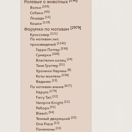
[290]
Ролевые о животных
[103]
Волки
[43]
Собаки
[15]
Лошади
[119]
Кошки
[2979]
Форумки по мотивам
[121]
Кроссовер
По мотивам лит.
[1245]
произведений
[538]
Гарри Поттер
[200]
Сумерки
[24]
Властелин колец
[51]
Таня Гроттер
[8]
Хроники Нарнии
[238]
Коты-воители
[13]
Ведьмак
[627]
По мотивам аниме
[179]
Наруто
[22]
Fairy Tail
[11]
Vampire Knight
[31]
Реборн
[54]
Bleach
[25]
Темный дворецкий
[12]
One Piece
[15]
Покемоны