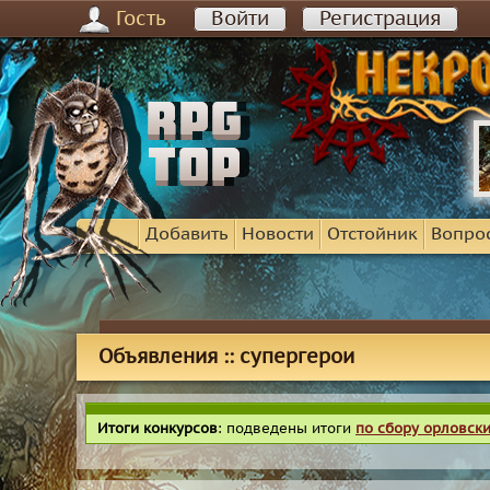
Гость
Войти
Регистрация
Добавить
Новости
Отстойник
Вопро
Объявления :: супергерои
Итоги конкурсов
: подведены итоги
по сбору орловск