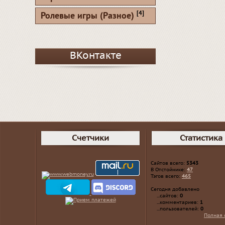
[4]
Ролевые игры (Разное)
ВКонтакте
Счетчики
Статистика
Сайтов всего:
5343
В Отстойнике:
47
Тэгов всего:
465
Сегодня добавлено
...сайтов:
0
...комментариев:
1
...пользователей:
0
Полная 