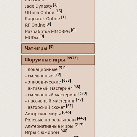
[1]
Jade Dynasty
[13]
Ultima Online
[1]
Ragnarok Online
[3]
RF Online
[0]
Разработка MMORPG
[0]
MUDы
[5]
Чат-игры
[4933]
Форумные игры
[51]
- локационные
[70]
- смешанные
[688]
- эпизодические
[68]
- активный мастеринг
[379]
- смешанный мастеринг
[79]
- пассивный мастеринг
[67]
- авторский сюжет
[646]
Авторские миры
[448]
Ролевые по реальности
[217]
Альтернативные миры
[60]
Игры с юмором