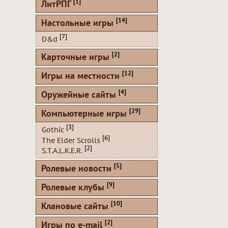
[1]
ЛитРПГ
[14]
Настольные игры
[7]
D&d
[2]
Карточные игры
[12]
Игры на местности
[4]
Оружейные сайты
[29]
Компьютерные игры
[3]
Gothic
[6]
The Elder Scrolls
[2]
S.T.A.L.K.E.R.
[5]
Ролевые новости
[9]
Ролевые клубы
[10]
Клановые сайты
[2]
Игры по e-mail