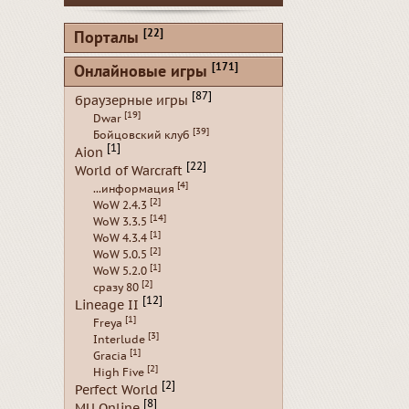
[22]
Порталы
[171]
Онлайновые игры
[87]
браузерные игры
[19]
Dwar
[39]
Бойцовский клуб
[1]
Aion
[22]
World of Warcraft
[4]
...информация
[2]
WoW 2.4.3
[14]
WoW 3.3.5
[1]
WoW 4.3.4
[2]
WoW 5.0.5
[1]
WoW 5.2.0
[2]
сразу 80
[12]
Lineage II
[1]
Freya
[3]
Interlude
[1]
Gracia
[2]
High Five
[2]
Perfect World
[8]
MU Online