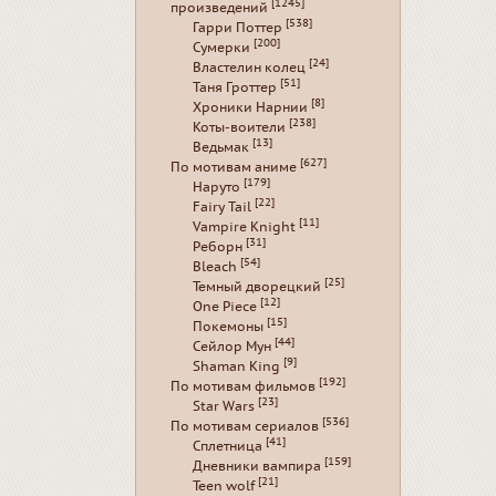
[1245]
произведений
[538]
Гарри Поттер
[200]
Сумерки
[24]
Властелин колец
[51]
Таня Гроттер
[8]
Хроники Нарнии
[238]
Коты-воители
[13]
Ведьмак
[627]
По мотивам аниме
[179]
Наруто
[22]
Fairy Tail
[11]
Vampire Knight
[31]
Реборн
[54]
Bleach
[25]
Темный дворецкий
[12]
One Piece
[15]
Покемоны
[44]
Сейлор Мун
[9]
Shaman King
[192]
По мотивам фильмов
[23]
Star Wars
[536]
По мотивам сериалов
[41]
Сплетница
[159]
Дневники вампира
[21]
Teen wolf