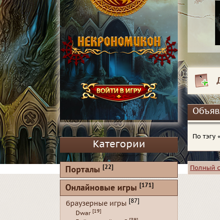
Объяв
По тэгу
Категории
[22]
Полный 
Порталы
[171]
Онлайновые игры
[87]
браузерные игры
[19]
Dwar
[39]