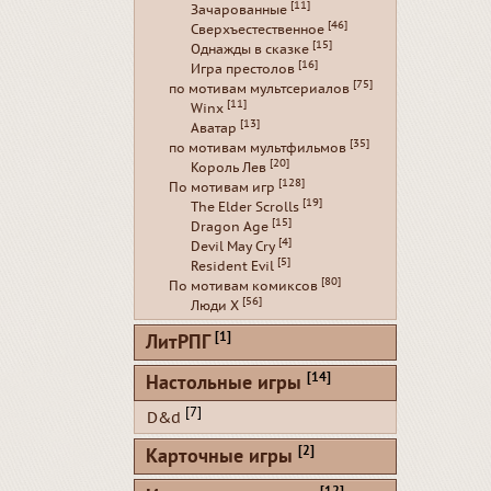
[11]
Зачарованные
[46]
Сверхъестественное
[15]
Однажды в сказке
[16]
Игра престолов
[75]
по мотивам мультсериалов
[11]
Winx
[13]
Аватар
[35]
по мотивам мультфильмов
[20]
Король Лев
[128]
По мотивам игр
[19]
The Elder Scrolls
[15]
Dragon Age
[4]
Devil May Cry
[5]
Resident Evil
[80]
По мотивам комиксов
[56]
Люди Х
[1]
ЛитРПГ
[14]
Настольные игры
[7]
D&d
[2]
Карточные игры