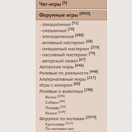
[5]
Чат-игры
[4933]
Форумные игры
[51]
- локационные
[70]
- смешанные
[688]
- эпизодические
[68]
- активный мастеринг
[379]
- смешанный мастеринг
[79]
- пассивный мастеринг
[67]
- авторский сюжет
[646]
Авторские миры
[448]
Ролевые по реальности
[217]
Альтернативные миры
[60]
Игры с юмором
[290]
Ролевые о животных
[103]
Волки
[43]
Собаки
[15]
Лошади
[119]
Кошки
[2979]
Форумки по мотивам
[121]
Кроссовер
По мотивам лит.