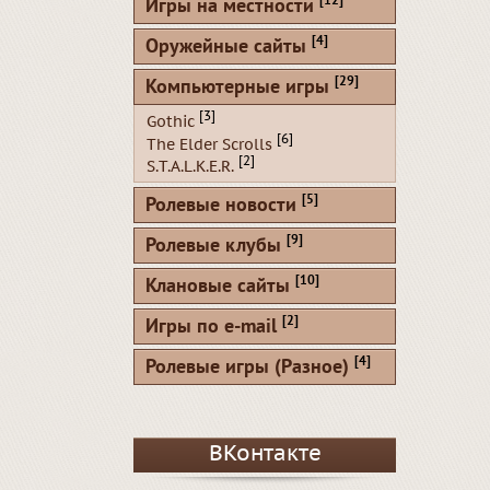
[12]
Игры на местности
[4]
Оружейные сайты
[29]
Компьютерные игры
[3]
Gothic
[6]
The Elder Scrolls
[2]
S.T.A.L.K.E.R.
[5]
Ролевые новости
[9]
Ролевые клубы
[10]
Клановые сайты
[2]
Игры по e-mail
[4]
Ролевые игры (Разное)
ВКонтакте