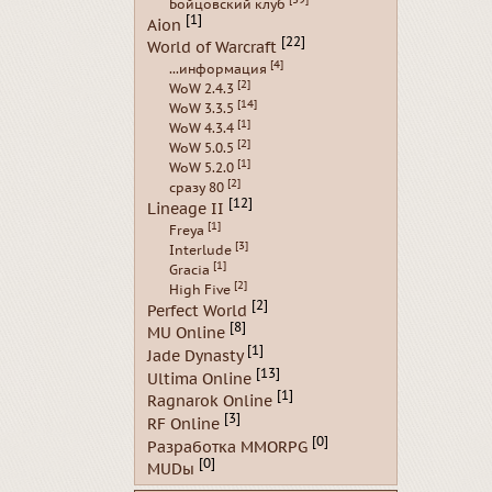
Бойцовский клуб
[1]
Aion
[22]
World of Warcraft
[4]
...информация
[2]
WoW 2.4.3
[14]
WoW 3.3.5
[1]
WoW 4.3.4
[2]
WoW 5.0.5
[1]
WoW 5.2.0
[2]
сразу 80
[12]
Lineage II
[1]
Freya
[3]
Interlude
[1]
Gracia
[2]
High Five
[2]
Perfect World
[8]
MU Online
[1]
Jade Dynasty
[13]
Ultima Online
[1]
Ragnarok Online
[3]
RF Online
[0]
Разработка MMORPG
[0]
MUDы