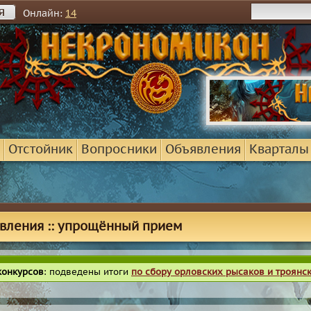
я
Онлайн:
14
Отстойник
Вопросники
Объявления
Кварталы
вления :: упрощённый прием
конкурсов
: подведены итоги
по сбору орловских рысаков и троянс