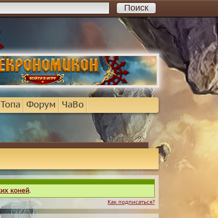
 Топа
Форум
ЧаВо
ких коней
.
Как подписаться?