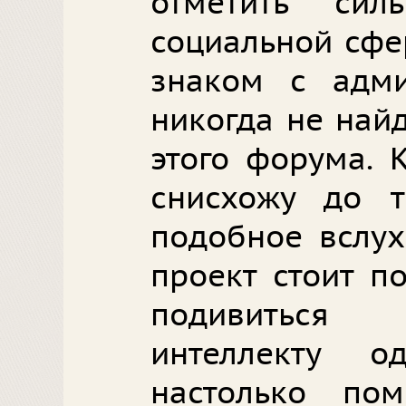
отметить сил
социальной сфер
знаком с адми
никогда не най
этого форума. 
снисхожу до т
подобное вслух
проект стоит п
подивиться
интеллекту 
настолько по