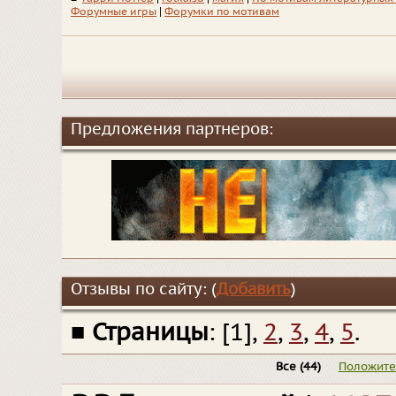
Форумные игры
|
Форумки по мотивам
Предложения партнеров:
Отзывы по сайту: (
Добавить
)
■
Страницы
: [1],
2
,
3
,
4
,
5
.
Все
(44)
Положит