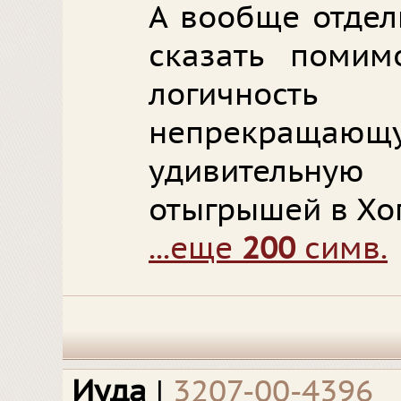
А вообще отдел
сказать помим
логичность
непрекращаю
удивительную
отыгрышей в Хог
...еще
200
симв.
Иуда
|
3207-00-4396