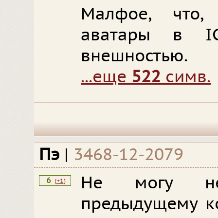
Малфое, что,
аватары в I
внешностью.
...еще
522
симв.
Пэ
|
3468-12-2079
Не могу не
6
(
+1
)
предыдущему к