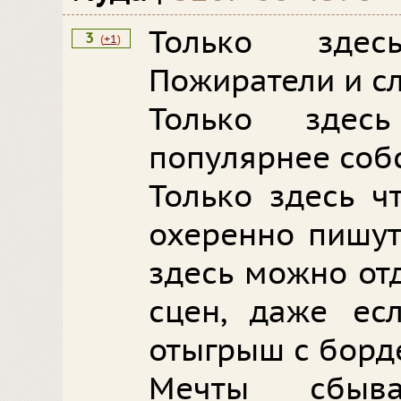
Только зде
3
(
+1
)
Пожиратели и с
Только здес
популярнее соб
Только здесь ч
охеренно пишут
здесь можно от
сцен, даже есл
отыгрыш с борд
Мечты сбыв