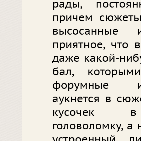
рады, постоян
причем сюжеты
высосанные 
приятное, что в
даже какой-ниб
бал, которым
форумные иг
аукнется в сюж
кусочек в
головоломку, а 
устроенный л