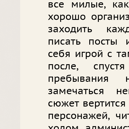
все милые, как
хорошо организ
заходить каж
писать посты 
себя игрой с т
после, спуст
пребывания 
замечаться не
сюжет вертится
персонажей, чи
ходом, админис