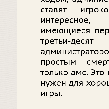
ставят игро
интересное,
имеющиеся перс
третьи-дес
администратор
простым смер
только амс. Это 
нужен для хоро
игры.