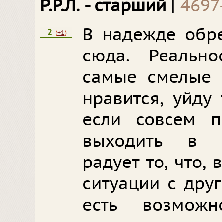
Р.Р.Л. - старший
|
4697
В надежде обр
2
(
+1
)
сюда. Реальн
самые смелые 
нравится, уйду
если совсем п
выходить в и
радует то, что,
ситуации с дру
есть возмож