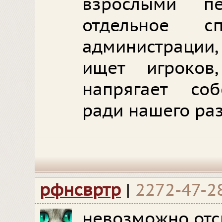
взрослыми п
отдельное с
администрации
ищет игроков
напрягает со
ради нашего ра
рфнсвртр
|
2272-47-2
невозможно отс