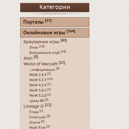
Категории
[22]
Порталы
[164]
Онлайновые игры
[80]
браузерные игры
[18]
Dwar
[29]
Бойцовский клуб
[0]
Aion
[22]
World of Warcraft
[4]
...информация
[2]
WoW 2.4.3
[14]
WoW 3.3.5
[1]
WoW 4.3.4
[2]
WoW 5.0.5
[1]
WoW 5.2.0
[2]
сразу 80
[11]
Lineage II
[1]
Freya
[3]
Interlude
[1]
Gracia
[2]
High Five