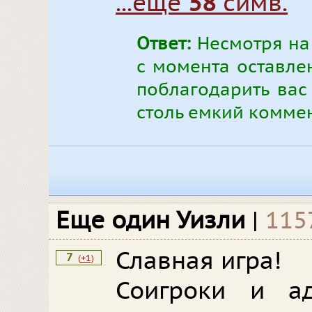
...еще
58
симв.
Ответ:
Несмотря на
с момента оставлен
поблагодарить вас 
столь емкий коммен
Еще один Уизли
|
115
Славная игра!
7
(
+1
)
Соигроки и ад