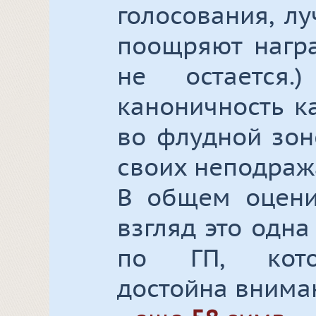
голосования, л
поощряют награ
не остается.
каноничность к
во флудной зон
своих неподраж
В общем оцени
взгляд это одн
по ГП, кото
достойна внима