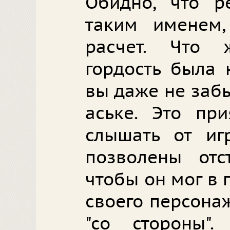
Обидно, что р
таким именем
расчет. Что
гордость была 
вы даже не заб
аське. Это при
слышать от иг
позволены отс
чтобы он мог в
своего персонаж
"со стороны".