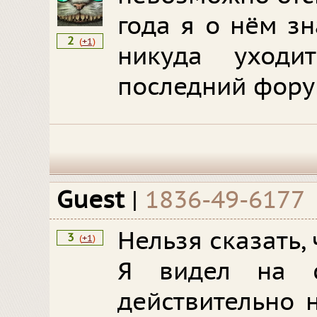
года я о нём з
2
(
+1
)
никуда уход
последний форум
Guest
|
1836-49-6177
Нельзя сказать, 
3
(
+1
)
Я видел на 
действительно 