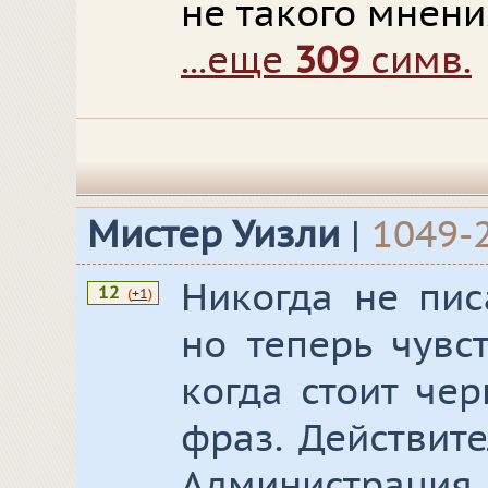
не такого мнени
...еще
309
симв.
Мистер Уизли
|
1049-
Никогда не пис
12
(
+1
)
но теперь чувс
когда стоит че
фраз. Действит
Администрация