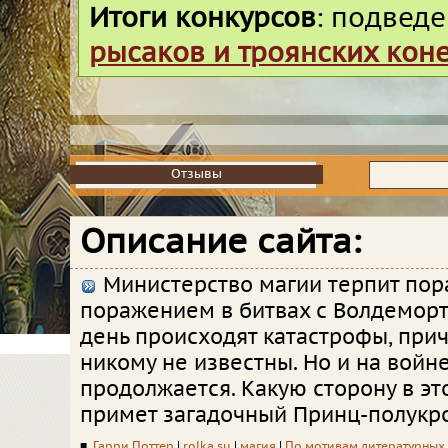
Итоги конкурсов
: подвед
рысаков и троянских кон
Отзывы
Отзывы
Описание сайта:
Министерство магии терпит пор
поражением в битвах с Волдемор
день происходят катастрофы, при
никому не известны. Но и на войн
продолжается. Какую сторону в эт
примет загадочный Принц-полукр
■
Гарри Поттер
|
rolka.su
|
магия
|
По мотивам литературных