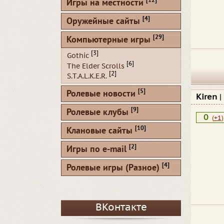
[12]
Игры на местности
[4]
Оружейные сайты
[29]
Компьютерные игры
[3]
Gothic
[6]
The Elder Scrolls
[2]
S.T.A.L.K.E.R.
[5]
Ролевые новости
Kiren
|
[9]
Ролевые клубы
0
(
+1
)
[10]
Клановые сайты
[2]
Игры по e-mail
[4]
Ролевые игры (Разное)
ВКонтакте