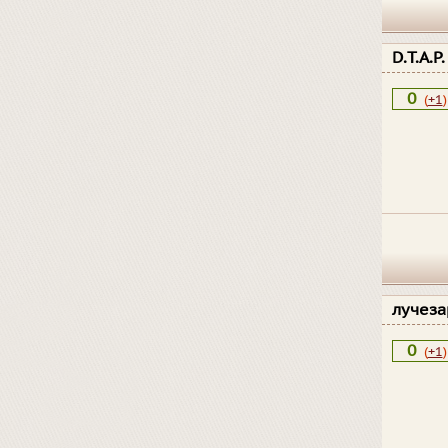
D.T.A.P
0
(
+1
)
лучез
0
(
+1
)