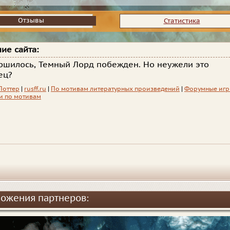
Отзывы
Отзывы
Статистика
ие сайта:
ршилось, Темный Лорд побежден. Но неужели это
ец?
Поттер
|
rusff.ru
|
По мотивам литературных произведений
|
Форумные иг
и по мотивам
ожения партнеров: