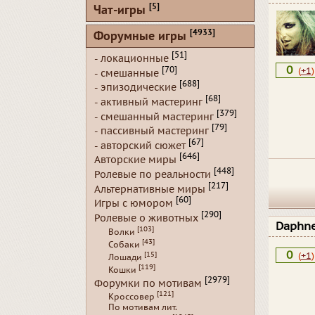
[5]
Чат-игры
[4933]
Форумные игры
[51]
- локационные
0
[70]
(
+1
)
- смешанные
[688]
- эпизодические
[68]
- активный мастеринг
[379]
- смешанный мастеринг
[79]
- пассивный мастеринг
[67]
- авторский сюжет
[646]
Авторские миры
[448]
Ролевые по реальности
[217]
Альтернативные миры
[60]
Игры с юмором
[290]
Ролевые о животных
Daphn
[103]
Волки
[43]
Собаки
0
[15]
(
+1
)
Лошади
[119]
Кошки
[2979]
Форумки по мотивам
[121]
Кроссовер
По мотивам лит.