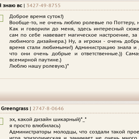
Я знаю вс
|
3427-49-8755
Доброе время суток!)
Вообще-то, не очень люблю ролевые по Поттеру, н
Как и говорили до меня, здесь интересный сюже
сам по себе навевает магическое настроение, за
любимого дизайнера.) Ну, а игроки - очень добр
время стали любимыми!) Администрацию знала и 
что они очень добрые и ответственные.)) Сам
всемирной паутине.)
Люблю нашу ролевую.)*
a Greengrass
|
2747-8-0646
эх, какой дизайн шикарный)*_*
я просто влюбилась)
Администраторы молодцы, что создали такой прое
игра эпизодическая и занимает не очень много