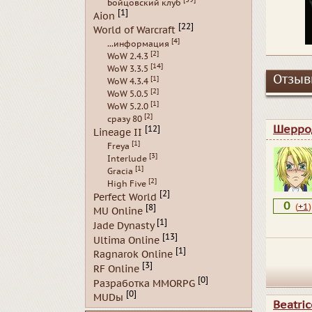
Бойцовский клуб
[1]
Aion
[22]
World of Warcraft
[4]
...информация
[2]
WoW 2.4.3
[14]
WoW 3.3.5
Отзывы
[1]
WoW 4.3.4
[2]
WoW 5.0.5
[1]
WoW 5.2.0
[2]
сразу 80
Шерро
[12]
Lineage II
[1]
Freya
[3]
Interlude
[1]
Gracia
[2]
High Five
[2]
Perfect World
0
(
+1
)
[8]
MU Online
[1]
Jade Dynasty
[13]
Ultima Online
[1]
Ragnarok Online
[3]
RF Online
[0]
Разработка MMORPG
[0]
MUDы
Beatri