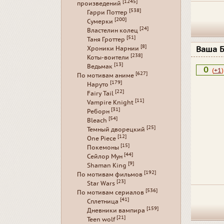
[1245]
произведений
[538]
Гарри Поттер
[200]
Сумерки
[24]
Властелин колец
[51]
Таня Гроттер
[8]
Ваша 
Хроники Нарнии
[238]
Коты-воители
[13]
Ведьмак
0
(
+1
)
[627]
По мотивам аниме
[179]
Наруто
[22]
Fairy Tail
[11]
Vampire Knight
[31]
Реборн
[54]
Bleach
[25]
Темный дворецкий
[12]
One Piece
[15]
Покемоны
[44]
Сейлор Мун
[9]
Shaman King
[192]
По мотивам фильмов
[23]
Star Wars
[536]
По мотивам сериалов
[41]
Сплетница
[159]
Дневники вампира
[21]
Teen wolf