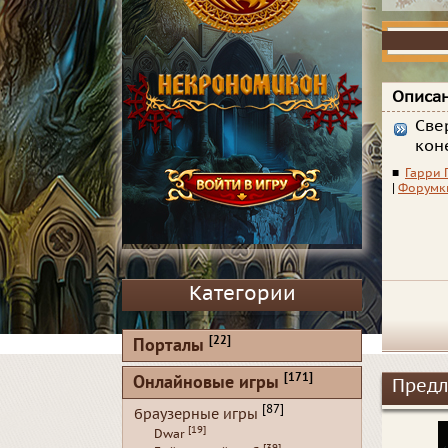
Описан
Све
кон
■
Гарри 
|
Форумк
Категории
[22]
Порталы
[171]
Онлайновые игры
Предл
[87]
браузерные игры
[19]
Dwar
[39]