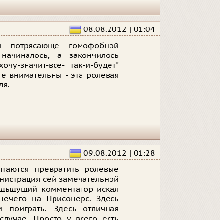
08.08.2012 | 01:04
и потрясающе гомофобной
начиналось, а закончилось
очу-значит-все- так-и-будет"
е внимательны - эта ролевая
ля.
09.08.2012 | 01:28
таются превратить ролевые
нистрация сей замечательной
редыдущий комментатор искал
нечего на Присонерс. Здесь
 поиграть. Здесь отличная
лучае. Просто у всего есть