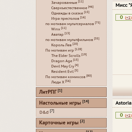
[11]
Зачарованные
Мисс "
[46]
Сверхъестественное
[15]
Однажды в сказке
0
(
+1
)
[16]
Игра престолов
[75]
по мотивам мультсериалов
[11]
Winx
[13]
Аватар
[35]
по мотивам мультфильмов
[20]
Король Лев
[128]
По мотивам игр
[19]
The Elder Scrolls
[15]
Dragon Age
[4]
Devil May Cry
[5]
Resident Evil
[80]
По мотивам комиксов
[56]
Люди Х
[1]
ЛитРПГ
[14]
Настольные игры
Astori
[7]
D&d
0
(
+1
)
[2]
Карточные игры