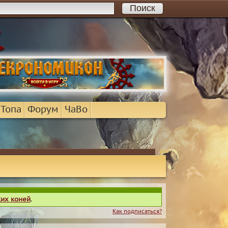
 Топа
Форум
ЧаВо
ких коней
.
Как подписаться?