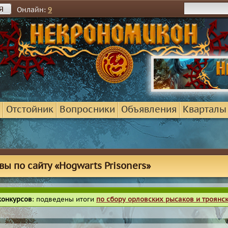
я
Онлайн:
9
Отстойник
Вопросники
Объявления
Кварталы
вы по сайту «Hogwarts Prisoners»
конкурсов
: подведены итоги
по сбору орловских рысаков и троянс