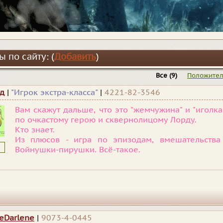
 по сайту: (
Добавить
)
Все
(9)
Положите
д
|
"Игрок экстра-класса"
|
4221-82-3546
Вам скажут дальше, что это "жемчужина" и "иголка
по очкастому герою и сквернолицому Лорду.
Кто знает.
Из плюсов - игра по эпизодам, вмешательства 
Войнушки-пирушки. Всё-такое.
ceDarlene
|
9073-4-0445