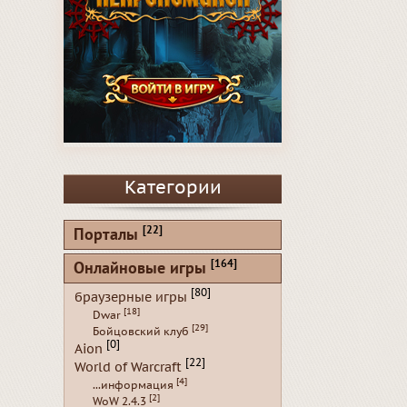
Категории
[22]
Порталы
[164]
Онлайновые игры
[80]
браузерные игры
[18]
Dwar
[29]
Бойцовский клуб
[0]
Aion
[22]
World of Warcraft
[4]
...информация
[2]
WoW 2.4.3