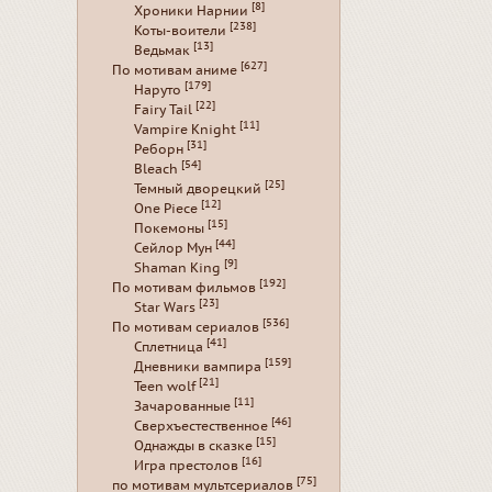
[8]
Хроники Нарнии
[238]
Коты-воители
[13]
Ведьмак
[627]
По мотивам аниме
[179]
Наруто
[22]
Fairy Tail
[11]
Vampire Knight
[31]
Реборн
[54]
Bleach
[25]
Темный дворецкий
[12]
One Piece
[15]
Покемоны
[44]
Сейлор Мун
[9]
Shaman King
[192]
По мотивам фильмов
[23]
Star Wars
[536]
По мотивам сериалов
[41]
Сплетница
[159]
Дневники вампира
[21]
Teen wolf
[11]
Зачарованные
[46]
Сверхъестественное
[15]
Однажды в сказке
[16]
Игра престолов
[75]
по мотивам мультсериалов