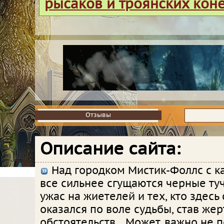
рысаков и троянских кон
Отзывы
Отзывы
Описание сайта:
Над городком Мистик-Фоллс с 
все сильнее сгущаются черные туч
ужас на жиетелей и тех, кто здесь
оказался по воле судьбы, став же
обстоятельств... Может, важно не 