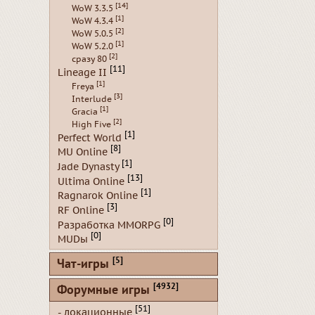
[14]
WoW 3.3.5
[1]
WoW 4.3.4
[2]
WoW 5.0.5
[1]
WoW 5.2.0
[2]
сразу 80
[11]
Lineage II
[1]
Freya
[3]
Interlude
[1]
Gracia
[2]
High Five
[1]
Perfect World
[8]
MU Online
[1]
Jade Dynasty
[13]
Ultima Online
[1]
Ragnarok Online
[3]
RF Online
[0]
Разработка MMORPG
[0]
MUDы
[5]
Чат-игры
[4932]
Форумные игры
[51]
- локационные