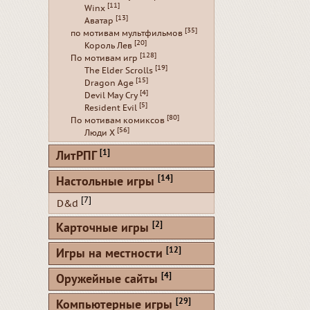
[11]
Winx
[13]
Аватар
[35]
по мотивам мультфильмов
[20]
Король Лев
[128]
По мотивам игр
[19]
The Elder Scrolls
[15]
Dragon Age
[4]
Devil May Cry
[5]
Resident Evil
[80]
По мотивам комиксов
[56]
Люди Х
[1]
ЛитРПГ
[14]
Настольные игры
[7]
D&d
[2]
Карточные игры
[12]
Игры на местности
[4]
Оружейные сайты
[29]
Компьютерные игры