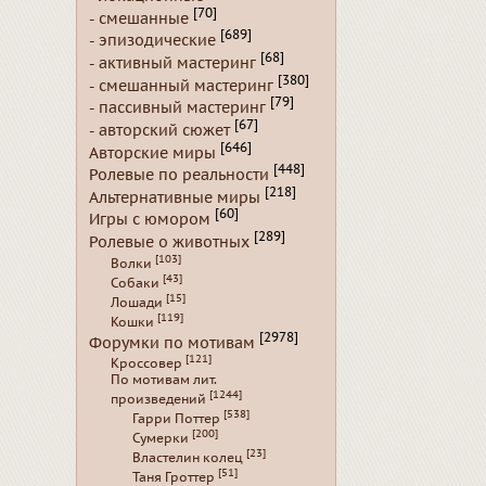
[70]
- смешанные
[689]
- эпизодические
[68]
- активный мастеринг
[380]
- смешанный мастеринг
[79]
- пассивный мастеринг
[67]
- авторский сюжет
[646]
Авторские миры
[448]
Ролевые по реальности
[218]
Альтернативные миры
[60]
Игры с юмором
[289]
Ролевые о животных
[103]
Волки
[43]
Собаки
[15]
Лошади
[119]
Кошки
[2978]
Форумки по мотивам
[121]
Кроссовер
По мотивам лит.
[1244]
произведений
[538]
Гарри Поттер
[200]
Сумерки
[23]
Властелин колец
[51]
Таня Гроттер