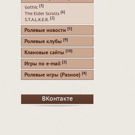
[3]
Gothic
[6]
The Elder Scrolls
[2]
S.T.A.L.K.E.R.
[5]
Ролевые новости
[9]
Ролевые клубы
[10]
Клановые сайты
[2]
Игры по e-mail
[4]
Ролевые игры (Разное)
ВКонтакте