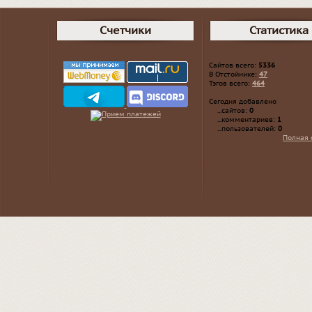
Счетчики
Статистика
Сайтов всего:
5336
В Отстойнике:
47
Тэгов всего:
464
Сегодня добавлено
...сайтов:
0
...комментариев:
1
...пользователей:
0
Полная 