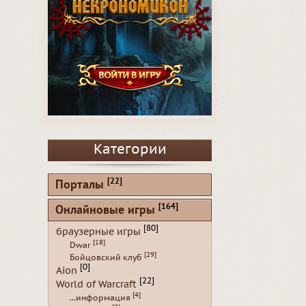
Категории
[22]
Порталы
[164]
Онлайновые игры
[80]
браузерные игры
[18]
Dwar
[29]
Бойцовский клуб
[0]
Aion
[22]
World of Warcraft
[4]
...информация