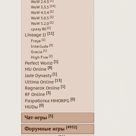
[2]
WoW 2.4.3
[14]
WoW 3.3.5
[1]
WoW 4.3.4
[2]
WoW 5.0.5
[1]
WoW 5.2.0
[2]
сразу 80
[11]
Lineage II
[1]
Freya
[3]
Interlude
[1]
Gracia
[2]
High Five
[1]
Perfect World
[8]
MU Online
[1]
Jade Dynasty
[13]
Ultima Online
[1]
Ragnarok Online
[3]
RF Online
[0]
Разработка MMORPG
[0]
MUDы
[5]
Чат-игры
[4932]
Форумные игры