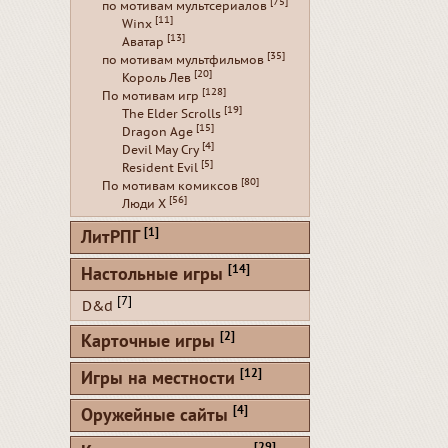
[75]
по мотивам мультсериалов
[11]
Winx
[13]
Аватар
[35]
по мотивам мультфильмов
[20]
Король Лев
[128]
По мотивам игр
[19]
The Elder Scrolls
[15]
Dragon Age
[4]
Devil May Cry
[5]
Resident Evil
[80]
По мотивам комиксов
[56]
Люди Х
[1]
ЛитРПГ
[14]
Настольные игры
[7]
D&d
[2]
Карточные игры
[12]
Игры на местности
[4]
Оружейные сайты