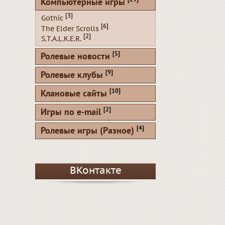
[29]
Компьютерные игры
[3]
Gothic
[6]
The Elder Scrolls
[2]
S.T.A.L.K.E.R.
[5]
Ролевые новости
[9]
Ролевые клубы
[10]
Клановые сайты
[2]
Игры по e-mail
[4]
Ролевые игры (Разное)
ВКонтакте