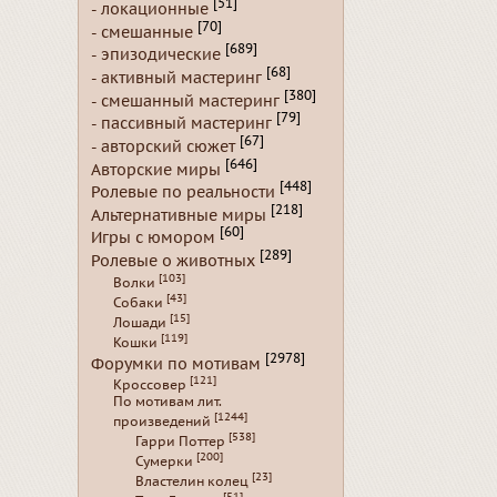
[51]
- локационные
[70]
- смешанные
[689]
- эпизодические
[68]
- активный мастеринг
[380]
- смешанный мастеринг
[79]
- пассивный мастеринг
[67]
- авторский сюжет
[646]
Авторские миры
[448]
Ролевые по реальности
[218]
Альтернативные миры
[60]
Игры с юмором
[289]
Ролевые о животных
[103]
Волки
[43]
Собаки
[15]
Лошади
[119]
Кошки
[2978]
Форумки по мотивам
[121]
Кроссовер
По мотивам лит.
[1244]
произведений
[538]
Гарри Поттер
[200]
Сумерки
[23]
Властелин колец