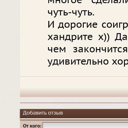
многое сделал
чуть-чуть.
И дорогие соигр
хандрите х)) Д
чем закончится
удивительно хо
Добавить отзыв
От кого: