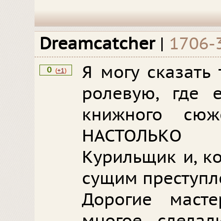
Dreamcatcher
|
1706-
Я могу сказать 
0
(
+1
)
ролевую, где 
книжного сю
НАСТОЛЬКО 
Курильщик и, к
сущим преступл
Дорогие маст