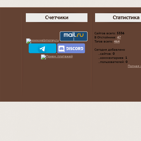
Счетчики
Статистика
Сайтов всего:
5336
В Отстойнике:
47
Тэгов всего:
464
Сегодня добавлено
...сайтов:
0
...комментариев:
1
...пользователей:
0
Полная 