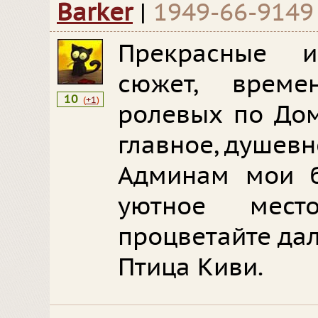
Barker
|
1949-66-9149
Прекрасные и
сюжет, врем
10
(
+1
)
ролевых по Дом
главное, душев
Админам мои б
уютное мес
процветайте да
Птица Киви.