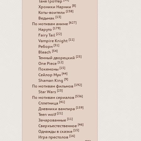
[51]
Таня Гроттер
[8]
Хроники Нарнии
[238]
Коты-воители
[13]
Ведьмак
[627]
По мотивам аниме
[179]
Наруто
[22]
Fairy Tail
[11]
Vampire Knight
[31]
Реборн
[54]
Bleach
[25]
Темный дворецкий
[12]
One Piece
[15]
Покемоны
[44]
Сейлор Мун
[9]
Shaman King
[192]
По мотивам фильмов
[23]
Star Wars
[536]
По мотивам сериалов
[41]
Сплетница
[159]
Дневники вампира
[21]
Teen wolf
[11]
Зачарованные
[46]
Сверхъестественное
[15]
Однажды в сказке
[16]
Игра престолов