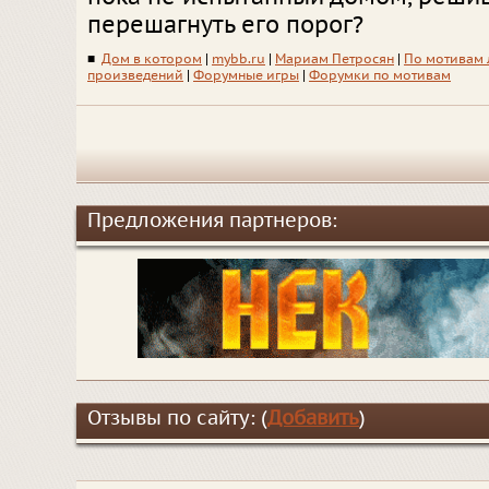
перешагнуть его порог?
■
Дом в котором
|
mybb.ru
|
Мариам Петросян
|
По мотивам 
произведений
|
Форумные игры
|
Форумки по мотивам
Предложения партнеров:
Отзывы по сайту: (
Добавить
)