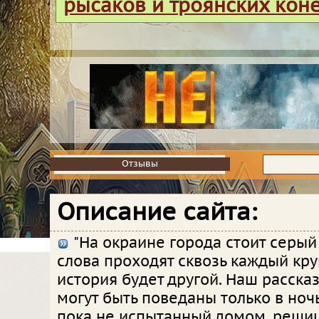
рысаков и троянских кон
Отзывы
Отзывы
Описание сайта:
"На окраине города стоит серый д
слова проходят сквозь каждый кру
история будет другой. Наш рассказ 
могут быть поведаны только в ночь
пока не испытанный домом, реши