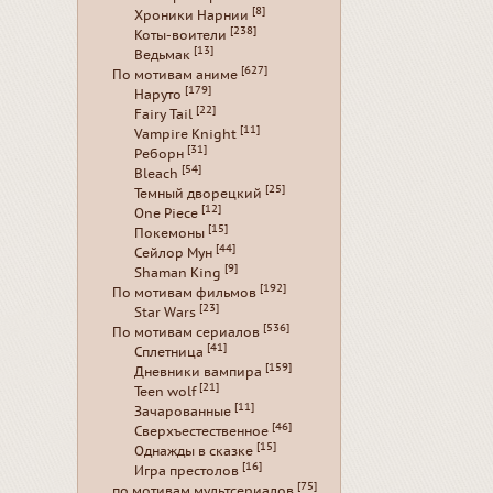
[8]
Хроники Нарнии
[238]
Коты-воители
[13]
Ведьмак
[627]
По мотивам аниме
[179]
Наруто
[22]
Fairy Tail
[11]
Vampire Knight
[31]
Реборн
[54]
Bleach
[25]
Темный дворецкий
[12]
One Piece
[15]
Покемоны
[44]
Сейлор Мун
[9]
Shaman King
[192]
По мотивам фильмов
[23]
Star Wars
[536]
По мотивам сериалов
[41]
Сплетница
[159]
Дневники вампира
[21]
Teen wolf
[11]
Зачарованные
[46]
Сверхъестественное
[15]
Однажды в сказке
[16]
Игра престолов
[75]
по мотивам мультсериалов