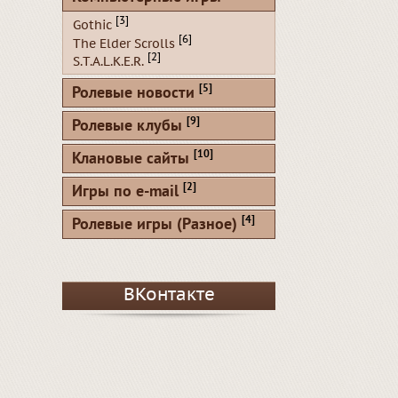
[3]
Gothic
[6]
The Elder Scrolls
[2]
S.T.A.L.K.E.R.
[5]
Ролевые новости
[9]
Ролевые клубы
[10]
Клановые сайты
[2]
Игры по e-mail
[4]
Ролевые игры (Разное)
ВКонтакте