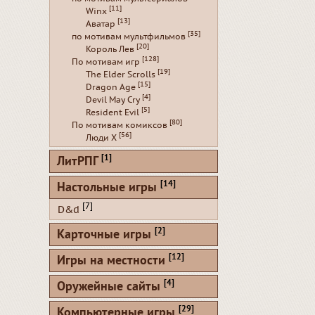
[11]
Winx
[13]
Аватар
[35]
по мотивам мультфильмов
[20]
Король Лев
[128]
По мотивам игр
[19]
The Elder Scrolls
[15]
Dragon Age
[4]
Devil May Cry
[5]
Resident Evil
[80]
По мотивам комиксов
[56]
Люди Х
[1]
ЛитРПГ
[14]
Настольные игры
[7]
D&d
[2]
Карточные игры
[12]
Игры на местности
[4]
Оружейные сайты
[29]
Компьютерные игры