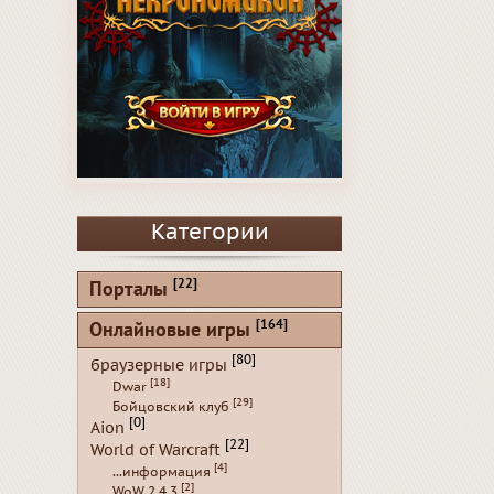
Категории
[22]
Порталы
[164]
Онлайновые игры
[80]
браузерные игры
[18]
Dwar
[29]
Бойцовский клуб
[0]
Aion
[22]
World of Warcraft
[4]
...информация
[2]
WoW 2.4.3