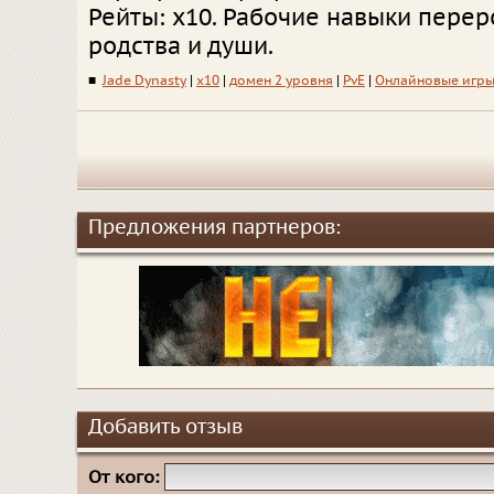
Рейты: x10. Рабочие навыки пере
родства и души.
■
Jade Dynasty
|
x10
|
домен 2 уровня
|
PvE
|
Онлайновые игр
Предложения партнеров:
Добавить отзыв
От кого: