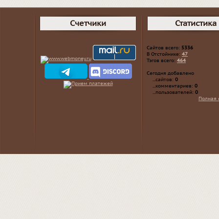
Счетчики
Статистика
Сайтов всего:
5336
В Отстойнике:
47
Тэгов всего:
464
Сегодня добавлено
...сайтов:
0
...комментариев:
0
...пользователей:
0
Полная 