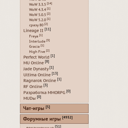
[14]
WoW 3.3.5
[1]
WoW 4.3.4
[2]
WoW 5.0.5
[1]
WoW 5.2.0
[2]
сразу 80
[11]
Lineage II
[1]
Freya
[3]
Interlude
[1]
Gracia
[2]
High Five
[1]
Perfect World
[8]
MU Online
[1]
Jade Dynasty
[13]
Ultima Online
[1]
Ragnarok Online
[3]
RF Online
[0]
Разработка MMORPG
[0]
MUDы
[5]
Чат-игры
[4932]
Форумные игры
[51]