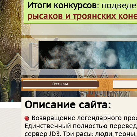
Итоги конкурсов
: подвед
рысаков и троянских кон
Отзывы
Отзывы
Описание сайта:
Возвращение легендарного прое
Единственный полностью переве
сервер JD3. Три расы: люди, теоны,