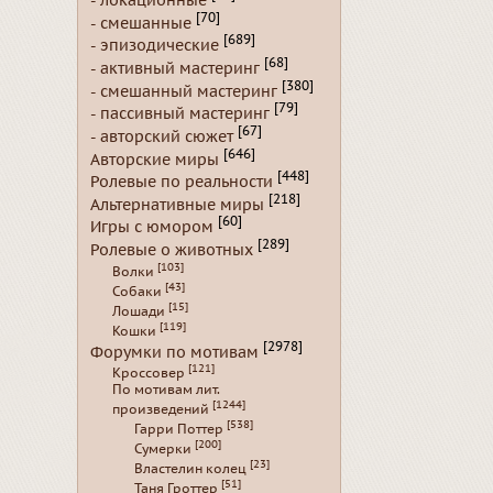
- локационные
[70]
- смешанные
[689]
- эпизодические
[68]
- активный мастеринг
[380]
- смешанный мастеринг
[79]
- пассивный мастеринг
[67]
- авторский сюжет
[646]
Авторские миры
[448]
Ролевые по реальности
[218]
Альтернативные миры
[60]
Игры с юмором
[289]
Ролевые о животных
[103]
Волки
[43]
Собаки
[15]
Лошади
[119]
Кошки
[2978]
Форумки по мотивам
[121]
Кроссовер
По мотивам лит.
[1244]
произведений
[538]
Гарри Поттер
[200]
Сумерки
[23]
Властелин колец
[51]
Таня Гроттер