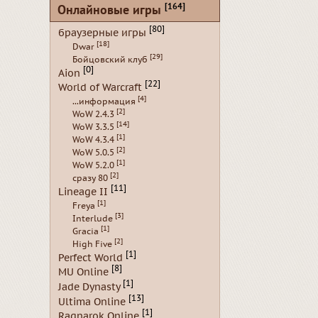
[164]
Онлайновые игры
[80]
браузерные игры
[18]
Dwar
[29]
Бойцовский клуб
[0]
Aion
[22]
World of Warcraft
[4]
...информация
[2]
WoW 2.4.3
[14]
WoW 3.3.5
[1]
WoW 4.3.4
[2]
WoW 5.0.5
[1]
WoW 5.2.0
[2]
сразу 80
[11]
Lineage II
[1]
Freya
[3]
Interlude
[1]
Gracia
[2]
High Five
[1]
Perfect World
[8]
MU Online
[1]
Jade Dynasty
[13]
Ultima Online
[1]
Ragnarok Online