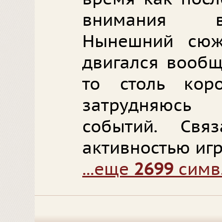
внимания в
Нынешний сюж
двигался вообщ
то столь кор
затрудняюсь
событий. Св
активностью игр
...еще
2699
симв