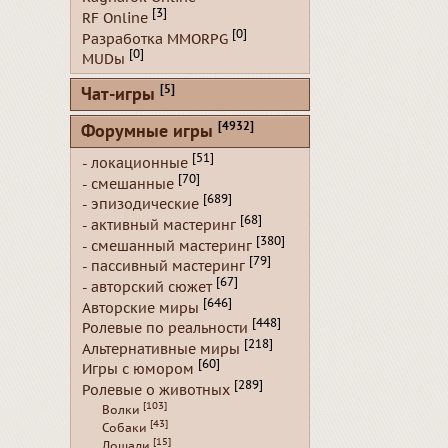
[3]
RF Online
[0]
Разработка MMORPG
[0]
MUDы
[5]
Чат-игры
[4932]
Форумные игры
[51]
- локационные
[70]
- смешанные
[689]
- эпизодические
[68]
- активный мастеринг
[380]
- смешанный мастеринг
[79]
- пассивный мастеринг
[67]
- авторский сюжет
[646]
Авторские миры
[448]
Ролевые по реальности
[218]
Альтернативные миры
[60]
Игры с юмором
[289]
Ролевые о животных
[103]
Волки
[43]
Собаки
[15]
Лошади