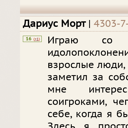
Дариус Морт
|
4303-7
Играю со с
16
(
+1
)
идолопоклонени
взрослые люди,
заметил за соб
мне интере
соигроками, че
себе, когда я б
Здесь я прос