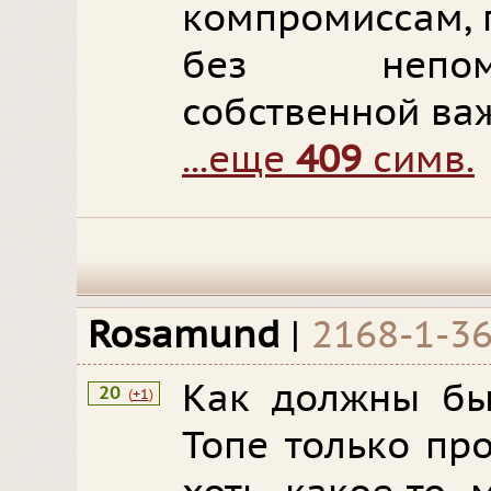
компромиссам, 
без непом
собственной ва
...еще
409
симв.
Rosamund
|
2168-1-3
Как должны быт
20
(
+1
)
Топе только пр