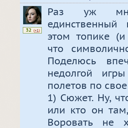
Раз уж мне
единственный 
32
(
+1
)
этом топике (и
что символично
Поделюсь впе
недолгой игр
полетов по свое
1) Сюжет. Ну, ч
или кто он там
Воровать не 