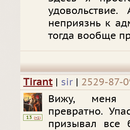
удовольствие.
неприязнь к ад
тогда вообще п
Tirant
|
sir
|
2529-87-0
Вижу, меня 
превратно. Упа
13
(
+1
)
призывал все 