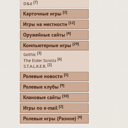
[7]
D&d
[2]
Карточные игры
[12]
Игры на местности
[4]
Оружейные сайты
[29]
Компьютерные игры
[3]
Gothic
[6]
The Elder Scrolls
[2]
S.T.A.L.K.E.R.
[5]
Ролевые новости
[9]
Ролевые клубы
[10]
Клановые сайты
[2]
Игры по e-mail
[4]
Ролевые игры (Разное)