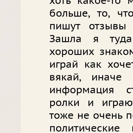
хоть какое-то 
больше, то, ч
пишут отзывы
Зашла я туд
хороших знаком
играй как хоче
вякай, иначе
информация с
ролки и играю
тоже не очень п
политические 