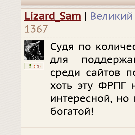
Lizard_Sam
|
Великий
1367
Судя по количе
для поддержа
3
(
+1
)
среди сайтов п
хоть эту ФРПГ 
интересной, но
богатой!