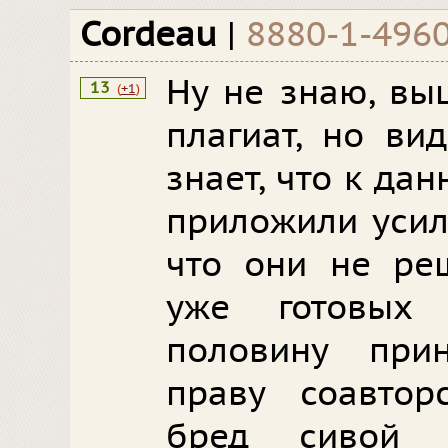
Cordeau
|
8880-1-496
Ну не знаю, вы
13
(
+1
)
плагиат, но ви
знает, что к да
приложили усил
что они не реш
уже готовых
половину при
праву соавторс
бред сивой 