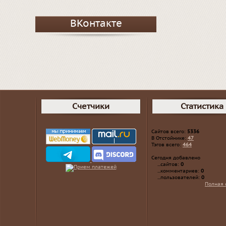
ВКонтакте
Счетчики
Статистика
Сайтов всего:
5336
В Отстойнике:
47
Тэгов всего:
464
Сегодня добавлено
...сайтов:
0
...комментариев:
0
...пользователей:
0
Полная 