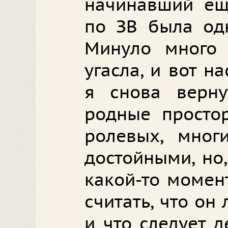
начинавший еще
по ЗВ была одн
Минуло много 
угасла, и вот н
я снова вернут
родные просто
ролевых, мног
достойными, но,
какой-то момент
считать, что он 
и что следует д