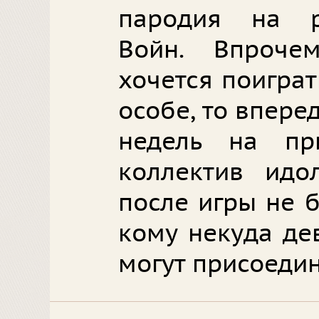
пародия на р
Войн. Впроче
хочется поигра
особе, то впере
недель на пр
коллектив идо
после игры не б
кому некуда де
могут присоедин