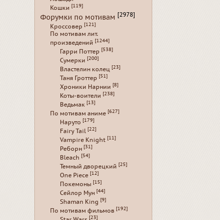
[119]
Кошки
[2978]
Форумки по мотивам
[121]
Кроссовер
По мотивам лит.
[1244]
произведений
[538]
Гарри Поттер
[200]
Сумерки
[23]
Властелин колец
[51]
Таня Гроттер
[8]
Хроники Нарнии
[238]
Коты-воители
[13]
Ведьмак
[627]
По мотивам аниме
[179]
Наруто
[22]
Fairy Tail
[11]
Vampire Knight
[31]
Реборн
[54]
Bleach
[25]
Темный дворецкий
[12]
One Piece
[15]
Покемоны
[44]
Сейлор Мун
[9]
Shaman King
[192]
По мотивам фильмов
[23]
Star Wars