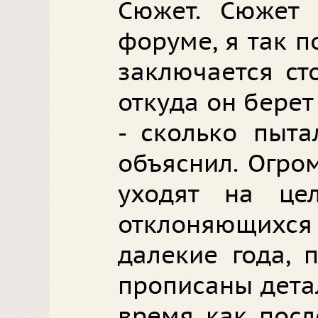
Сюжет. Сюжет 
форуме, я так п
заключается ст
откуда он берет
- сколько пыта
объяснил. Огро
уходят на це
отклоняющихся
далекие года, 
прописаны дета
время как посл