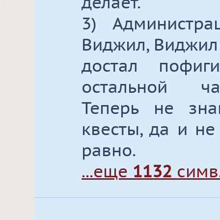
делает.
3) Администра
Виджил, Виджил 
достал пофиг
остальной ча
Теперь не зна
квесты, да и не
равно.
...еще
1132
симв