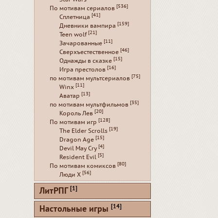
[536]
По мотивам сериалов
[41]
Сплетница
[159]
Дневники вампира
[21]
Teen wolf
[11]
Зачарованные
[46]
Сверхъестественное
[15]
Однажды в сказке
[16]
Игра престолов
[75]
по мотивам мультсериалов
[11]
Winx
[13]
Аватар
[35]
по мотивам мультфильмов
[20]
Король Лев
[128]
По мотивам игр
[19]
The Elder Scrolls
[15]
Dragon Age
[4]
Devil May Cry
[5]
Resident Evil
[80]
По мотивам комиксов
[56]
Люди Х
[1]
ЛитРПГ
[14]
Настольные игры