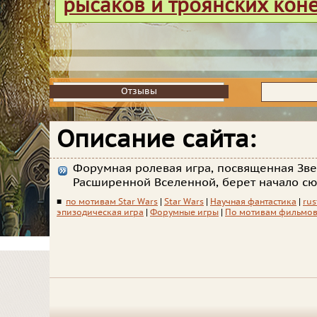
рысаков и троянских кон
Отзывы
Отзывы
Описание сайта:
Форумная ролевая игра, посвященная Зв
Расширенной Вселенной, берет начало сю
■
по мотивам Star Wars
|
Star Wars
|
Научная фантастика
|
rus
эпизодическая игра
|
Форумные игры
|
По мотивам фильмо