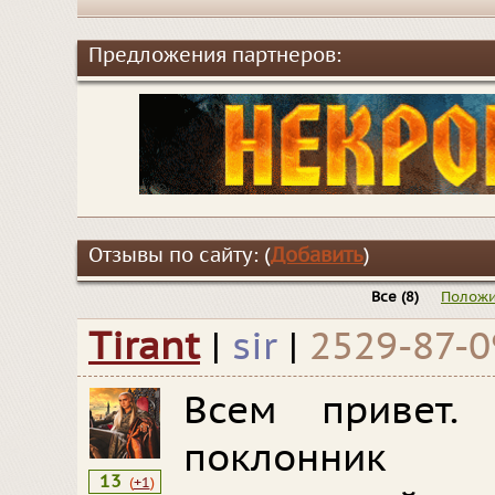
Предложения партнеров:
Отзывы по сайту: (
Добавить
)
Все
(8)
Положи
Tirant
|
sir
|
2529-87-0
Всем привет
поклонник 
13
(
+1
)