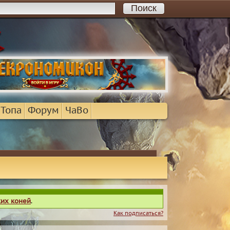
 Топа
Форум
ЧаВо
ких коней
.
Как подписаться?