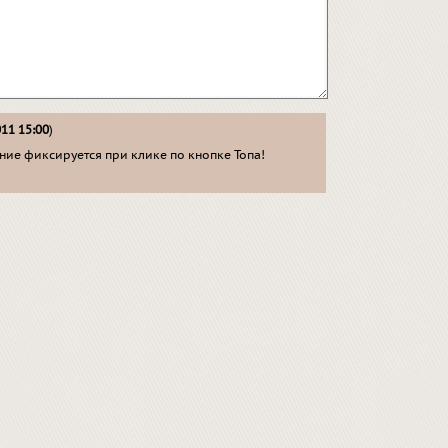
011 15:00
)
ие фиксируется при клике по кнопке Топа!