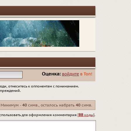
Оценка:
войдите
в Топ!
юди, отнеситесь к оппонентам с пониманием.
упреждений.
Минимум -
40
симв., осталось набрать
40
симв.
спользовать для оформления комментария
[
BB
коды]
.