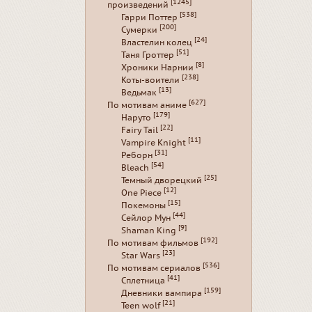
[1245]
произведений
[538]
Гарри Поттер
[200]
Сумерки
[24]
Властелин колец
[51]
Таня Гроттер
[8]
Хроники Нарнии
[238]
Коты-воители
[13]
Ведьмак
[627]
По мотивам аниме
[179]
Наруто
[22]
Fairy Tail
[11]
Vampire Knight
[31]
Реборн
[54]
Bleach
[25]
Темный дворецкий
[12]
One Piece
[15]
Покемоны
[44]
Сейлор Мун
[9]
Shaman King
[192]
По мотивам фильмов
[23]
Star Wars
[536]
По мотивам сериалов
[41]
Сплетница
[159]
Дневники вампира
[21]
Teen wolf