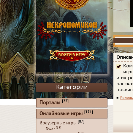
Описан
Ком
игр
и их р
расска
Категории
посвящ
■
Ролевы
[22]
Порталы
[171]
Онлайновые игры
[87]
браузерные игры
[19]
Dwar
[39]