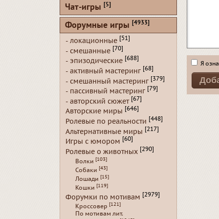
[5]
Чат-игры
[4933]
Форумные игры
[51]
- локационные
[70]
- смешанные
[688]
- эпизодические
Я озна
[68]
- активный мастеринг
[379]
- смешанный мастеринг
[79]
- пассивный мастеринг
[67]
- авторский сюжет
[646]
Авторские миры
[448]
Ролевые по реальности
[217]
Альтернативные миры
[60]
Игры с юмором
[290]
Ролевые о животных
[103]
Волки
[43]
Собаки
[15]
Лошади
[119]
Кошки
[2979]
Форумки по мотивам
[121]
Кроссовер
По мотивам лит.