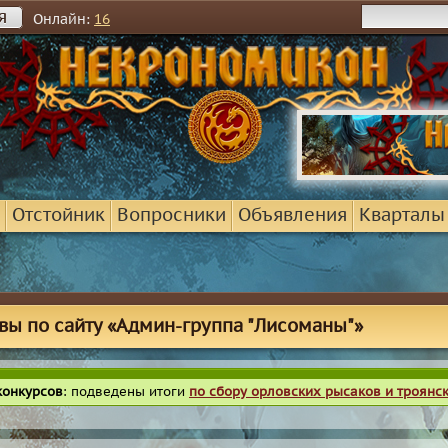
я
Онлайн:
16
Отстойник
Вопросники
Объявления
Кварталы
вы по сайту «Админ-группа "Лисоманы"»
конкурсов
: подведены итоги
по сбору орловских рысаков и троянс