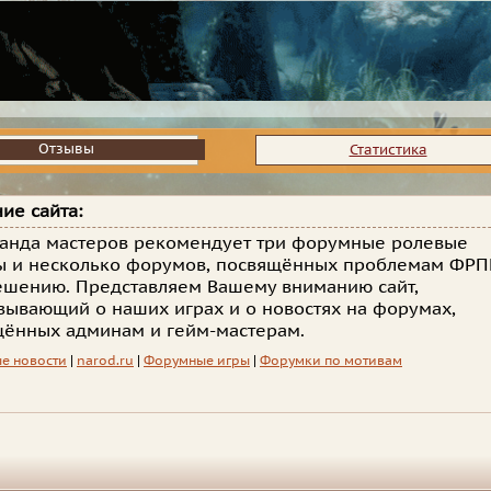
Отзывы
Отзывы
Статистика
ие сайта:
анда мастеров рекомендует три форумные ролевые
ы и несколько форумов, посвящённых проблемам ФРП
ешению. Представляем Вашему вниманию сайт,
зывающий о наших играх и о новостях на форумах,
ённых админам и гейм-мастерам.
е новости
|
narod.ru
|
Форумные игры
|
Форумки по мотивам