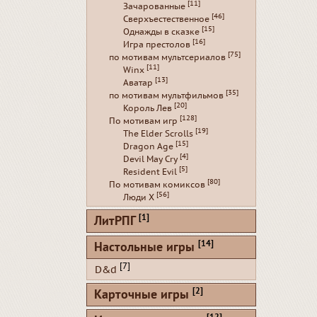
[11]
Зачарованные
[46]
Сверхъестественное
[15]
Однажды в сказке
[16]
Игра престолов
[75]
по мотивам мультсериалов
[11]
Winx
[13]
Аватар
[35]
по мотивам мультфильмов
[20]
Король Лев
[128]
По мотивам игр
[19]
The Elder Scrolls
[15]
Dragon Age
[4]
Devil May Cry
[5]
Resident Evil
[80]
По мотивам комиксов
[56]
Люди Х
[1]
ЛитРПГ
[14]
Настольные игры
[7]
D&d
[2]
Карточные игры