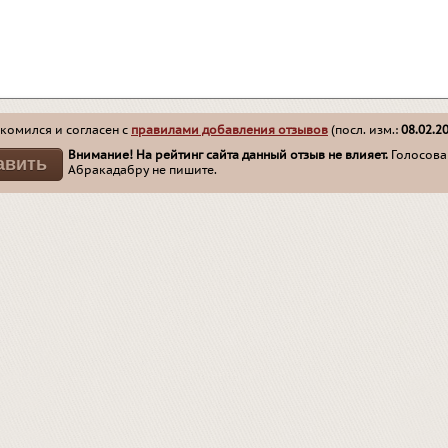
комился и согласен с
правилами добавления отзывов
(посл. изм.:
08.02.2
Внимание! На рейтинг сайта данный отзыв не влияет.
Голосован
Абракадабру не пишите.