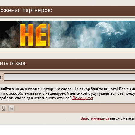
ожения партнеров:
ить отзыв
:
бляйте
в комментариях матерные слова. Не оскорбляйте никого! Все вы л
ии с оскорблениями и с нецензурной лексикой будут удаляться без пред
добрать слова для негативного отзыва?
Помощь тут
.
Залогинившись
вы сможете и