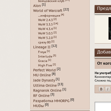
Бойцовский клуб
[1]
Aion
Предл
[22]
World of Warcraft
[4]
...информация
[2]
WoW 2.4.3
[14]
WoW 3.3.5
[1]
WoW 4.3.4
[2]
WoW 5.0.5
[1]
WoW 5.2.0
[2]
сразу 80
[12]
Lineage II
[1]
Добав
Freya
[3]
Interlude
[1]
Gracia
От кого
[2]
High Five
[2]
Perfect World
Не употре
[8]
MU Online
Комментар
[1]
Jade Dynasty
Сложно по
[13]
Ultima Online
[1]
Ragnarok Online
[3]
RF Online
[0]
Разработка MMORPG
[0]
MUDы