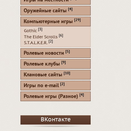
Игры на местности
[4]
Оружейные сайты
[29]
Компьютерные игры
[3]
Gothic
[6]
The Elder Scrolls
[2]
S.T.A.L.K.E.R.
[5]
Ролевые новости
[9]
Ролевые клубы
[10]
Клановые сайты
[2]
Игры по e-mail
[4]
Ролевые игры (Разное)
ВКонтакте