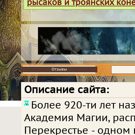
рысаков и троянских кон
Отзывы
Отзывы
Описание сайта:
Более 920-ти лет на
Академия Магии, рас
Перекрестье - одном