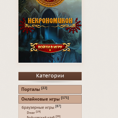
Категории
[22]
Порталы
[171]
Онлайновые игры
[87]
браузерные игры
[19]
Dwar
[39]
Бойцовский клуб