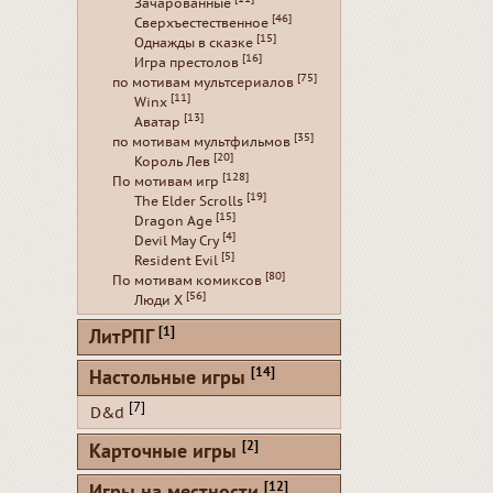
Зачарованные
[46]
Сверхъестественное
[15]
Однажды в сказке
[16]
Игра престолов
[75]
по мотивам мультсериалов
[11]
Winx
[13]
Аватар
[35]
по мотивам мультфильмов
[20]
Король Лев
[128]
По мотивам игр
[19]
The Elder Scrolls
[15]
Dragon Age
[4]
Devil May Cry
[5]
Resident Evil
[80]
По мотивам комиксов
[56]
Люди Х
[1]
ЛитРПГ
[14]
Настольные игры
[7]
D&d
[2]
Карточные игры
[12]