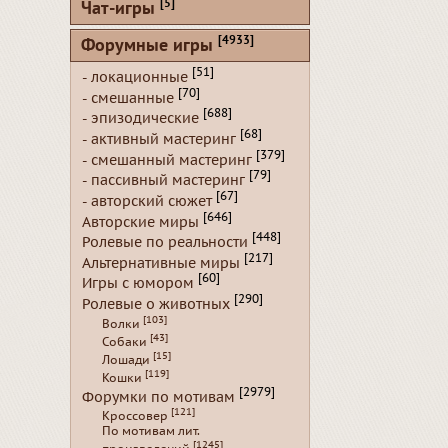
[5]
Чат-игры
[4933]
Форумные игры
[51]
- локационные
[70]
- смешанные
[688]
- эпизодические
[68]
- активный мастеринг
[379]
- смешанный мастеринг
[79]
- пассивный мастеринг
[67]
- авторский сюжет
[646]
Авторские миры
[448]
Ролевые по реальности
[217]
Альтернативные миры
[60]
Игры с юмором
[290]
Ролевые о животных
[103]
Волки
[43]
Собаки
[15]
Лошади
[119]
Кошки
[2979]
Форумки по мотивам
[121]
Кроссовер
По мотивам лит.
[1245]