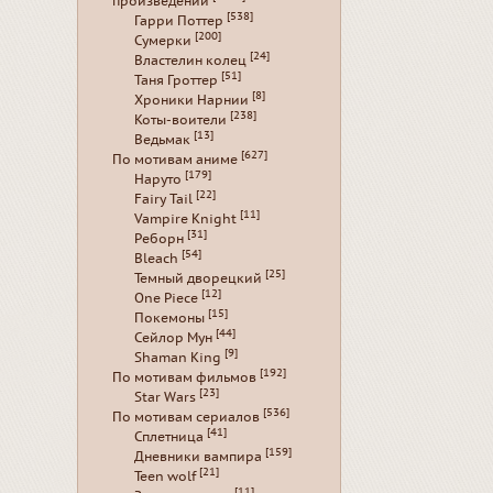
произведений
[538]
Гарри Поттер
[200]
Сумерки
[24]
Властелин колец
[51]
Таня Гроттер
[8]
Хроники Нарнии
[238]
Коты-воители
[13]
Ведьмак
[627]
По мотивам аниме
[179]
Наруто
[22]
Fairy Tail
[11]
Vampire Knight
[31]
Реборн
[54]
Bleach
[25]
Темный дворецкий
[12]
One Piece
[15]
Покемоны
[44]
Сейлор Мун
[9]
Shaman King
[192]
По мотивам фильмов
[23]
Star Wars
[536]
По мотивам сериалов
[41]
Сплетница
[159]
Дневники вампира
[21]
Teen wolf
[11]