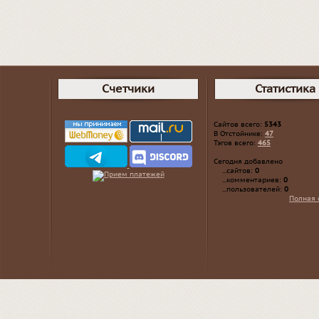
Счетчики
Статистика
Сайтов всего:
5343
В Отстойнике:
47
Тэгов всего:
465
Сегодня добавлено
...сайтов:
0
...комментариев:
0
...пользователей:
0
Полная 