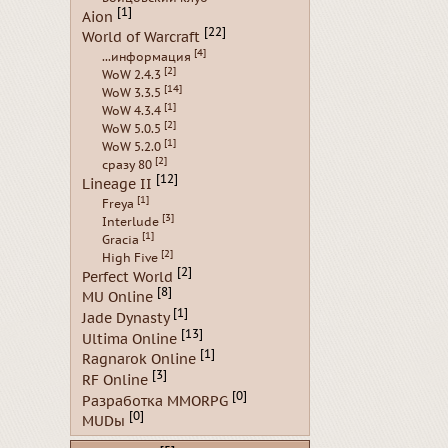
[1]
Aion
[22]
World of Warcraft
[4]
...информация
[2]
WoW 2.4.3
[14]
WoW 3.3.5
[1]
WoW 4.3.4
[2]
WoW 5.0.5
[1]
WoW 5.2.0
[2]
сразу 80
[12]
Lineage II
[1]
Freya
[3]
Interlude
[1]
Gracia
[2]
High Five
[2]
Perfect World
[8]
MU Online
[1]
Jade Dynasty
[13]
Ultima Online
[1]
Ragnarok Online
[3]
RF Online
[0]
Разработка MMORPG
[0]
MUDы