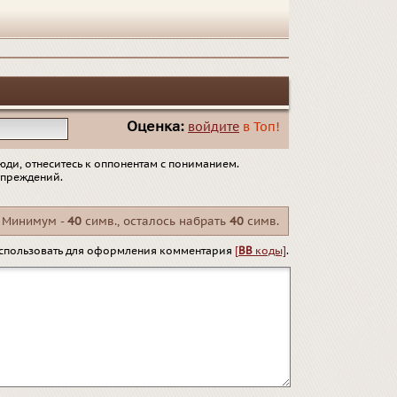
Оценка:
войдите
в Топ!
юди, отнеситесь к оппонентам с пониманием.
упреждений.
Минимум -
40
симв., осталось набрать
40
симв.
спользовать для оформления комментария
[
BB
коды]
.