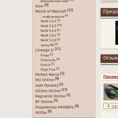
Бойцовский клуб
[0]
Aion
[22]
Предл
World of Warcraft
[4]
...информация
[2]
WoW 2.4.3
[14]
WoW 3.3.5
[1]
WoW 4.3.4
[2]
WoW 5.0.5
[1]
WoW 5.2.0
[2]
сразу 80
[11]
Lineage II
[1]
Freya
Отзывы
[3]
Interlude
[1]
Gracia
[2]
High Five
[1]
Perfect World
Прозе
[8]
MU Online
[1]
Jade Dynasty
[13]
Ultima Online
[1]
Ragnarok Online
[3]
RF Online
1
(
+1
)
[0]
Разработка MMORPG
[0]
MUDы