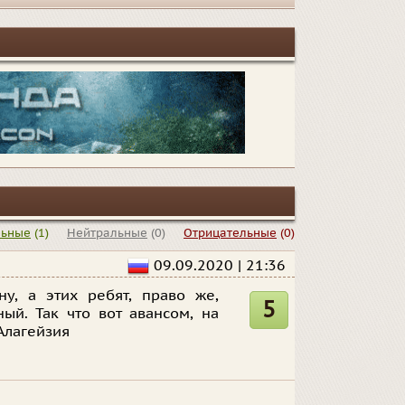
льные
(1)
Нейтральные
(0)
Отрицательные
(0)
09.09.2020 | 21:36
у, а этих ребят, право же,
5
ый. Так что вот авансом, на
Алагейзия