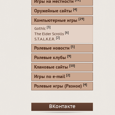
[12]
Игры на местности
[4]
Оружейные сайты
[29]
Компьютерные игры
[3]
Gothic
[6]
The Elder Scrolls
[2]
S.T.A.L.K.E.R.
[5]
Ролевые новости
[9]
Ролевые клубы
[10]
Клановые сайты
[2]
Игры по e-mail
[4]
Ролевые игры (Разное)
ВКонтакте