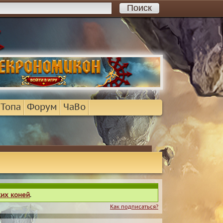
 Топа
Форум
ЧаВо
ких коней
.
Как подписаться?