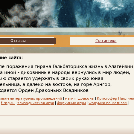
Отзывы
Отзывы
Статистика
ие сайта:
ле поражения тирана Гальбаторикса жизнь в Алагейзии
ла иной - диковинные народы вернулись в мир людей,
ю старается удержать в своих руках юная
ельница, а далеко на востоке, на горе Арнгор,
дается Орден Драконьих Всадников
ивам литературных произведений
|
магия
|
драконы
|
Кристофер Паолин
|
f-rpg.ru
|
эпизодическая игра
|
Форумные игры
|
Форумки по мотивам
|