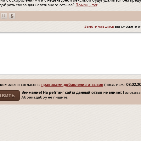
ии с оскорблениями и с нецензурной лексикой будут удаляться без пред
добрать слова для негативного отзыва?
Помощь тут
.
Залогинившись
вы сможете и
комился и согласен с
правилами добавления отзывов
(посл. изм.:
08.02.2
Внимание! На рейтинг сайта данный отзыв не влияет.
Голосован
Абракадабру не пишите.