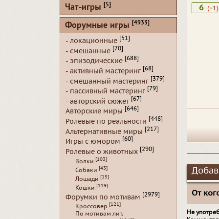
[5]
Чат-игры
6
(
+1
)
[4933]
Форумные игры
[51]
- локационные
[70]
- смешанные
[688]
- эпизодические
[68]
- активный мастеринг
[379]
- смешанный мастеринг
[79]
- пассивный мастеринг
[67]
- авторский сюжет
[646]
Авторские миры
[448]
Ролевые по реальности
[217]
Альтернативные миры
[60]
Игры с юмором
[290]
Ролевые о животных
[103]
Волки
[43]
Добав
Собаки
[15]
Лошади
[119]
Кошки
От кого
[2979]
Форумки по мотивам
[121]
Кроссовер
Не употре
По мотивам лит.