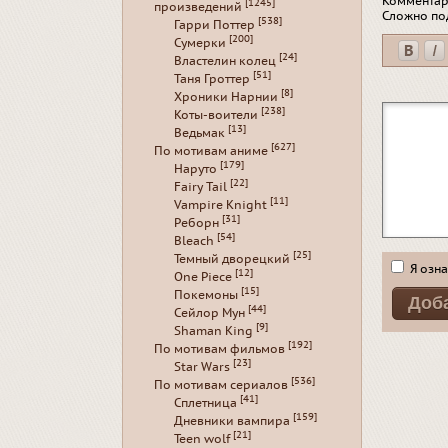
Комментар
[1245]
произведений
Сложно по
[538]
Гарри Поттер
[200]
Сумерки
[24]
Властелин колец
[51]
Таня Гроттер
[8]
Хроники Нарнии
[238]
Коты-воители
[13]
Ведьмак
[627]
По мотивам аниме
[179]
Наруто
[22]
Fairy Tail
[11]
Vampire Knight
[31]
Реборн
[54]
Bleach
[25]
Темный дворецкий
Я озна
[12]
One Piece
[15]
Покемоны
[44]
Сейлор Мун
[9]
Shaman King
[192]
По мотивам фильмов
[23]
Star Wars
[536]
По мотивам сериалов
[41]
Сплетница
[159]
Дневники вампира
[21]
Teen wolf