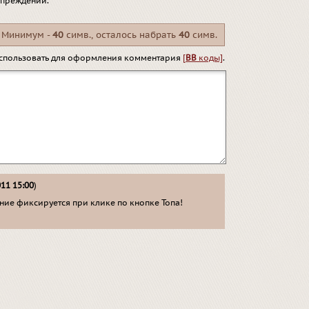
упреждений.
Минимум -
40
симв., осталось набрать
40
симв.
спользовать для оформления комментария
[
BB
коды]
.
011 15:00
)
ие фиксируется при клике по кнопке Топа!