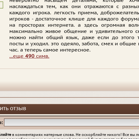
невероятно насыщен деталями, которые хочет
наслаждаться тем, как они отражаются с разны
каждого игрока. легкость приема, доброжелатель
игроков - достаточное клише для каждого форум
на просторах интернета. а здесь огромная вол
максимально живое общение и удивительного с
можно найти общий язык, даже если до этого 
посты и уходил. это одеяло, забота, смех и общие
час. а теперь самое интересное.
...еще
490
симв.
ить отзыв
:
бляйте
в комментариях матерные слова. Не оскорбляйте никого! Все вы л