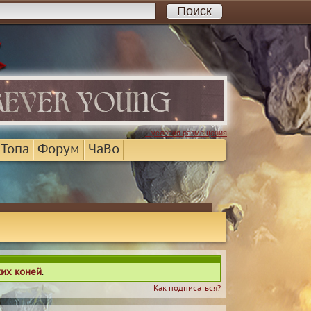
...условия размещения
 Топа
Форум
ЧаВо
ких коней
.
Как подписаться?