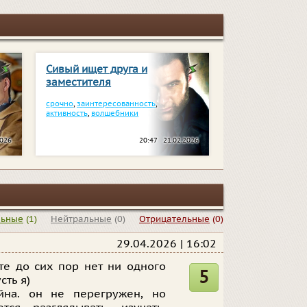
Сивый ищет друга и
заместителя
срочно
,
заинтересованность
,
активность
,
волшебники
2026
20:47 21.02.2026
льные
(1)
Нейтральные
(0)
Отрицательные
(0)
29.04.2026 | 16:02
те до сих пор нет ни одного
5
сть я)
йна. он не перегружен, но