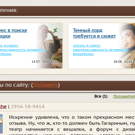
ления:
иус в поиске
Темный лорд
ушки
требуется в сюжет
но
,
в сюжет
,
срочно
,
в сюжет
,
тересованность
,
активность
,
заинтересованность
,
активность
,
ебники
волшебники
13:57 23.10.2025
20:58 21.02.
 по сайту: (
Добавить
)
Все
(1)
Положите
che
|
2956-58-9414
Искренне удивлена, что о таком прекрасном мес
отзыва. Ну, что ж, кто-то должен быть Гагариным, пу
театр начинается с вешалки, а форум с диза