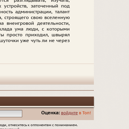
ся разглядывать, изучать,
х устройств, заточенный под
ность администрации, талант
а, строящего свою вселенную
на внеигровой деятельности,
клада ума люди, с которыми
ты просто приходил, швырял
 шуточки уже чуть ли не через
Оценка:
войдите
в Топ!
юди, отнеситесь к оппонентам с пониманием.