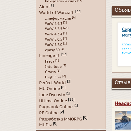
Бойцовский клуб
[1]
Aion
Объяв
[22]
World of Warcraft
[4]
...информация
[2]
WoW 2.4.3
[14]
WoW 3.3.5
Сир
[1]
WoW 4.3.4
мат
[2]
WoW 5.0.5
[1]
сроч
WoW 5.2.0
заин
[2]
сразу 80
волш
[12]
Lineage II
[1]
Freya
[3]
Interlude
[1]
Gracia
[2]
High Five
[2]
Отзывы
Perfect World
[8]
MU Online
[1]
Jade Dynasty
[13]
Ultima Online
Heada
[1]
Ragnarok Online
[3]
RF Online
[0]
Разработка MMORPG
[0]
MUDы