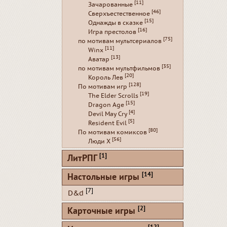
[11]
Зачарованные
[46]
Сверхъестественное
[15]
Однажды в сказке
[16]
Игра престолов
[75]
по мотивам мультсериалов
[11]
Winx
[13]
Аватар
[35]
по мотивам мультфильмов
[20]
Король Лев
[128]
По мотивам игр
[19]
The Elder Scrolls
[15]
Dragon Age
[4]
Devil May Cry
[5]
Resident Evil
[80]
По мотивам комиксов
[56]
Люди Х
[1]
ЛитРПГ
[14]
Настольные игры
[7]
D&d
[2]
Карточные игры