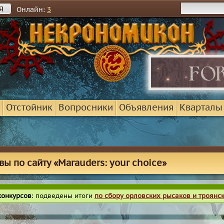
я
Онлайн:
3
Отстойник
Вопросники
Объявления
Кварталы
вы по сайту «Marauders: your choice»
конкурсов
: подведены итоги
по сбору орловских рысаков и троянс