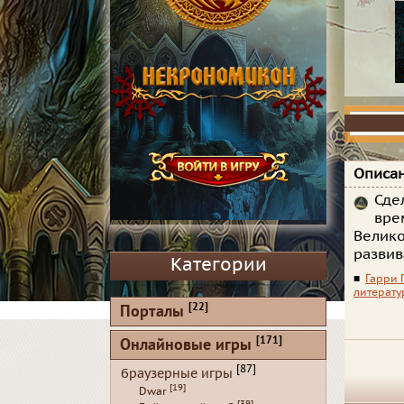
Описан
Сде
вре
Велико
развив
Категории
■
Гарри 
литерату
[22]
Порталы
[171]
Онлайновые игры
[87]
браузерные игры
[19]
Dwar
[39]