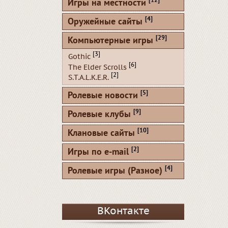
[12]
Игры на местности
[4]
Оружейные сайты
[29]
Компьютерные игры
[3]
Gothic
[6]
The Elder Scrolls
[2]
S.T.A.L.K.E.R.
[5]
Ролевые новости
[9]
Ролевые клубы
[10]
Клановые сайты
[2]
Игры по e-mail
[4]
Ролевые игры (Разное)
ВКонтакте