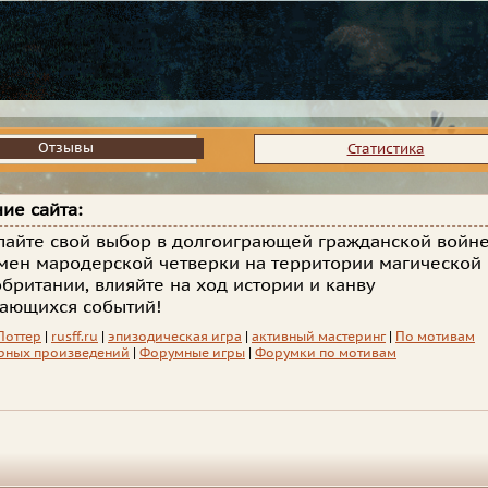
Отзывы
Отзывы
Статистика
ие сайта:
лайте свой выбор в долгоиграющей гражданской войн
мен мародерской четверки на территории магической
британии, влияйте на ход истории и канву
ающихся событий!
Поттер
|
rusff.ru
|
эпизодическая игра
|
активный мастеринг
|
По мотивам
рных произведений
|
Форумные игры
|
Форумки по мотивам