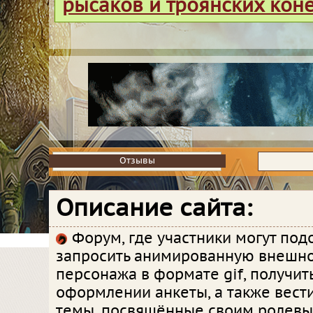
рысаков и троянских кон
Отзывы
Отзывы
Описание сайта:
Форум, где участники могут под
запросить анимированную внешно
персонажа в формате gif, получит
оформлении анкеты, а также вест
темы, посвящённые своим ролевы