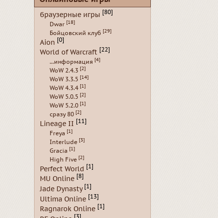
[80]
браузерные игры
[18]
Dwar
[29]
Бойцовский клуб
[0]
Aion
[22]
World of Warcraft
[4]
...информация
[2]
WoW 2.4.3
[14]
WoW 3.3.5
[1]
WoW 4.3.4
[2]
WoW 5.0.5
[1]
WoW 5.2.0
[2]
сразу 80
[11]
Lineage II
[1]
Freya
[3]
Interlude
[1]
Gracia
[2]
High Five
[1]
Perfect World
[8]
MU Online
[1]
Jade Dynasty
[13]
Ultima Online
[1]
Ragnarok Online
[3]