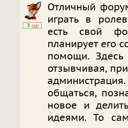
Отличный форум
играть в ролев
3
(
+1
)
есть свой ф
планирует его с
помощи. Здесь 
отзывчивая, пр
администрац
общаться, позн
новое и делит
идеями. То са