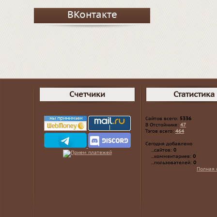
ВКонтакте
Счетчики
Статистика
Сайтов всего:
5336
В Отстойнике:
47
Тэгов всего:
464
Сегодня добавлено
...сайтов:
0
...комментариев:
0
...пользователей:
0
Полная 