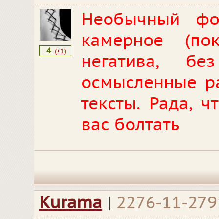
Необычный фо
камерное (по
4
(
+1
)
негатива, б
осмысленные ра
тексты. Рада, ч
вас болтать
Kurama
|
2276-11-279