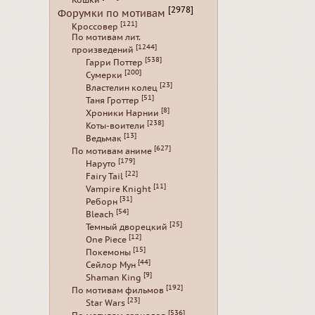
[2978]
Форумки по мотивам
[121]
Кроссовер
По мотивам лит.
[1244]
произведений
[538]
Гарри Поттер
[200]
Сумерки
[23]
Властелин колец
[51]
Таня Гроттер
[8]
Хроники Нарнии
[238]
Коты-воители
[13]
Ведьмак
[627]
По мотивам аниме
[179]
Наруто
[22]
Fairy Tail
[11]
Vampire Knight
[31]
Реборн
[54]
Bleach
[25]
Темный дворецкий
[12]
One Piece
[15]
Покемоны
[44]
Сейлор Мун
[9]
Shaman King
[192]
По мотивам фильмов
[23]
Star Wars
[536]