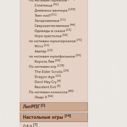
По мотивам сериалов
[41]
Сплетница
[159]
Дневники вампира
[21]
Teen wolf
[11]
Зачарованные
[46]
Сверхъестественное
[15]
Однажды в сказке
[16]
Игра престолов
[75]
по мотивам мультсериалов
[11]
Winx
[13]
Аватар
[35]
по мотивам мультфильмов
[20]
Король Лев
[128]
По мотивам игр
[19]
The Elder Scrolls
[15]
Dragon Age
[4]
Devil May Cry
[5]
Resident Evil
[80]
По мотивам комиксов
[56]
Люди Х
[1]
ЛитРПГ
[14]
Настольные игры
[7]
D&d