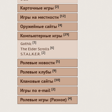
[2]
Карточные игры
[12]
Игры на местности
[4]
Оружейные сайты
[29]
Компьютерные игры
[3]
Gothic
[6]
The Elder Scrolls
[2]
S.T.A.L.K.E.R.
[5]
Ролевые новости
[9]
Ролевые клубы
[10]
Клановые сайты
[2]
Игры по e-mail
[4]
Ролевые игры (Разное)