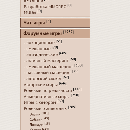
RF Online
[0]
Разработка MMORPG
[0]
MUDы
[5]
Чат-игры
[4932]
Форумные игры
[51]
- локационные
[70]
- смешанные
[689]
- эпизодические
[68]
- активный мастеринг
[380]
- смешанный мастеринг
[79]
- пассивный мастеринг
[67]
- авторский сюжет
[646]
Авторские миры
[448]
Ролевые по реальности
[218]
Альтернативные миры
[60]
Игры с юмором
[289]
Ролевые о животных
[103]
Волки
[43]
Собаки
[15]
Лошади
[119]
Кошки