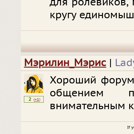
для ролевиков, 
кругу единомыш
Мэрилин_Мэрис
|
Lad
Хороший форум
общением 
2
(
+1
)
внимательным к
If 