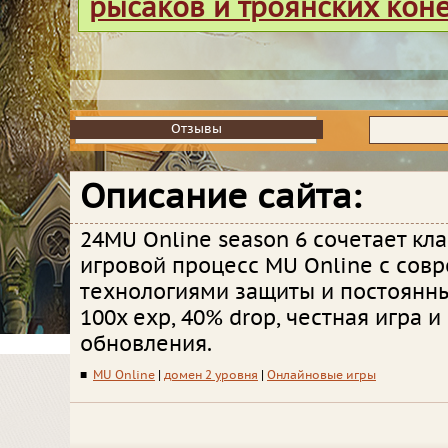
рысаков и троянских кон
Отзывы
Отзывы
Описание сайта:
24MU Online season 6 сочетает кл
игровой процесс MU Online с со
технологиями защиты и постоянн
100x exp, 40% drop, честная игра 
обновления.
■
MU Online
|
домен 2 уровня
|
Онлайновые игры