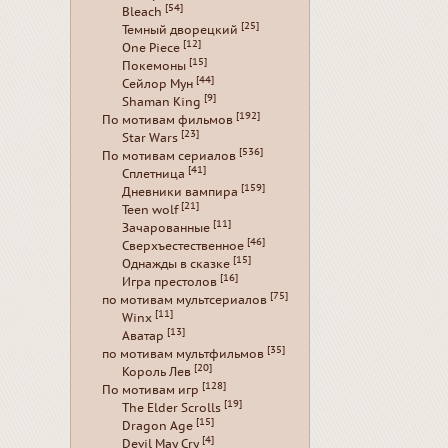
[54]
Bleach
[25]
Темный дворецкий
[12]
One Piece
[15]
Покемоны
[44]
Сейлор Мун
[9]
Shaman King
[192]
По мотивам фильмов
[23]
Star Wars
[536]
По мотивам сериалов
[41]
Сплетница
[159]
Дневники вампира
[21]
Teen wolf
[11]
Зачарованные
[46]
Сверхъестественное
[15]
Однажды в сказке
[16]
Игра престолов
[75]
по мотивам мультсериалов
[11]
Winx
[13]
Аватар
[35]
по мотивам мультфильмов
[20]
Король Лев
[128]
По мотивам игр
[19]
The Elder Scrolls
[15]
Dragon Age
[4]
Devil May Cry