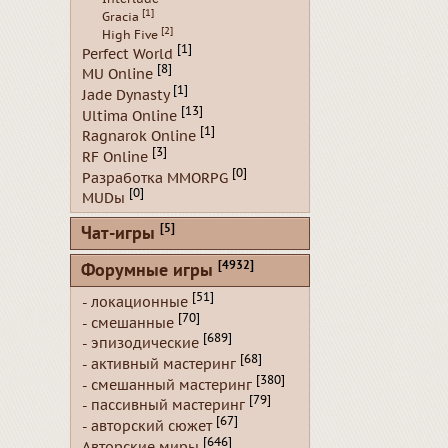
[1]
Gracia
[2]
High Five
[1]
Perfect World
[8]
MU Online
[1]
Jade Dynasty
[13]
Ultima Online
[1]
Ragnarok Online
[3]
RF Online
[0]
Разработка MMORPG
[0]
MUDы
[5]
Чат-игры
[4932]
Форумные игры
[51]
- локационные
[70]
- смешанные
[689]
- эпизодические
[68]
- активный мастеринг
[380]
- смешанный мастеринг
[79]
- пассивный мастеринг
[67]
- авторский сюжет
[646]
Авторские миры