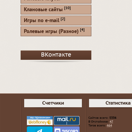
[10]
Клановые сайты
[2]
Игры по e-mail
[4]
Ролевые игры (Разное)
ВКонтакте
Счетчики
Статистика
Сайтов всего:
5336
В Отстойнике:
47
Тэгов всего:
464