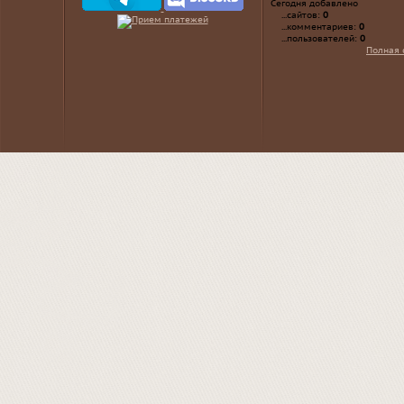
Сегодня добавлено
...сайтов:
0
...комментариев:
0
...пользователей:
0
Полная 