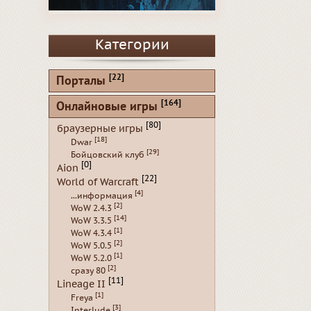
Категории
[22]
Порталы
[164]
Онлайновые игры
[80]
браузерные игры
[18]
Dwar
[29]
Бойцовский клуб
[0]
Aion
[22]
World of Warcraft
[4]
...информация
[2]
WoW 2.4.3
[14]
WoW 3.3.5
[1]
WoW 4.3.4
[2]
WoW 5.0.5
[1]
WoW 5.2.0
[2]
сразу 80
[11]
Lineage II
[1]
Freya
[3]
Interlude