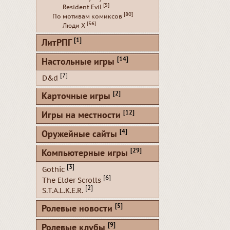
[5]
Resident Evil
[80]
По мотивам комиксов
[56]
Люди Х
[1]
ЛитРПГ
[14]
Настольные игры
[7]
D&d
[2]
Карточные игры
[12]
Игры на местности
[4]
Оружейные сайты
[29]
Компьютерные игры
[3]
Gothic
[6]
The Elder Scrolls
[2]
S.T.A.L.K.E.R.
[5]
Ролевые новости
[9]
Ролевые клубы