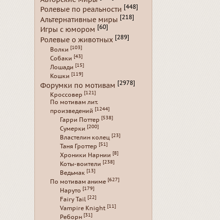
[448]
Ролевые по реальности
[218]
Альтернативные миры
[60]
Игры с юмором
[289]
Ролевые о животных
[103]
Волки
[43]
Собаки
[15]
Лошади
[119]
Кошки
[2978]
Форумки по мотивам
[121]
Кроссовер
По мотивам лит.
[1244]
произведений
[538]
Гарри Поттер
[200]
Сумерки
[23]
Властелин колец
[51]
Таня Гроттер
[8]
Хроники Нарнии
[238]
Коты-воители
[13]
Ведьмак
[627]
По мотивам аниме
[179]
Наруто
[22]
Fairy Tail
[11]
Vampire Knight
[31]
Реборн