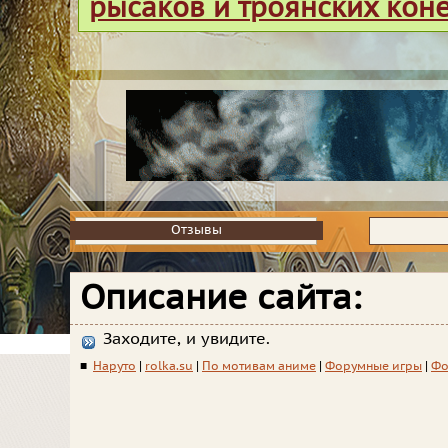
рысаков и троянских кон
Отзывы
Отзывы
Описание сайта:
Заходите, и увидите.
■
Наруто
|
rolka.su
|
По мотивам аниме
|
Форумные игры
|
Фо