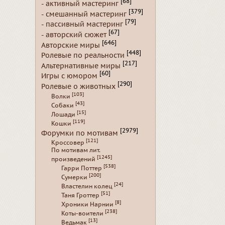
[68]
- активный мастеринг
[379]
- смешанный мастеринг
[79]
- пассивный мастеринг
[67]
- авторский сюжет
[646]
Авторские миры
[448]
Ролевые по реальности
[217]
Альтернативные миры
[60]
Игры с юмором
[290]
Ролевые о животных
[103]
Волки
[43]
Собаки
[15]
Лошади
[119]
Кошки
[2979]
Форумки по мотивам
[121]
Кроссовер
По мотивам лит.
[1245]
произведений
[538]
Гарри Поттер
[200]
Сумерки
[24]
Властелин колец
[51]
Таня Гроттер
[8]
Хроники Нарнии
[238]
Коты-воители
[13]
Ведьмак