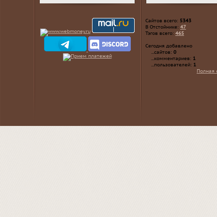
Сайтов всего:
5343
В Отстойнике:
47
Тэгов всего:
465
Сегодня добавлено
...сайтов:
0
...комментариев:
1
...пользователей:
1
Полная 