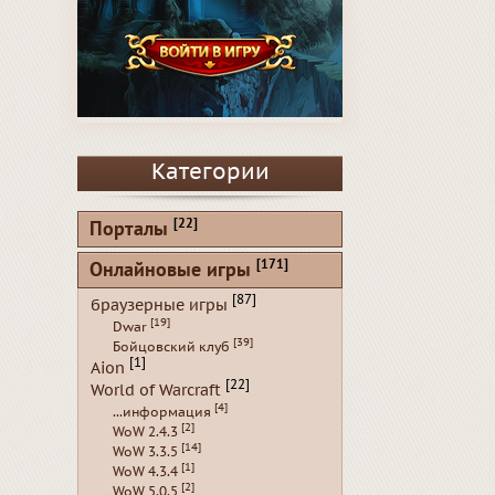
Категории
[22]
Порталы
[171]
Онлайновые игры
[87]
браузерные игры
[19]
Dwar
[39]
Бойцовский клуб
[1]
Aion
[22]
World of Warcraft
[4]
...информация
[2]
WoW 2.4.3
[14]
WoW 3.3.5
[1]
WoW 4.3.4
[2]
WoW 5.0.5