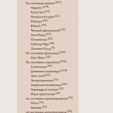
[627]
По мотивам аниме
[179]
Наруто
[22]
Fairy Tail
[11]
Vampire Knight
[31]
Реборн
[54]
Bleach
[25]
Темный дворецкий
[12]
One Piece
[15]
Покемоны
[44]
Сейлор Мун
[9]
Shaman King
[192]
По мотивам фильмов
[23]
Star Wars
[536]
По мотивам сериалов
[41]
Сплетница
[159]
Дневники вампира
[21]
Teen wolf
[11]
Зачарованные
[46]
Сверхъестественное
[15]
Однажды в сказке
[16]
Игра престолов
[75]
по мотивам мультсериалов
[11]
Winx
[13]
Аватар
[35]
по мотивам мультфильмов