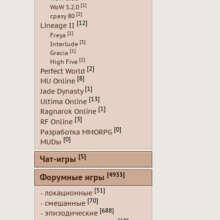
[1]
WoW 5.2.0
[2]
сразу 80
[12]
Lineage II
[1]
Freya
[3]
Interlude
[1]
Gracia
[2]
High Five
[2]
Perfect World
[8]
MU Online
[1]
Jade Dynasty
[13]
Ultima Online
[1]
Ragnarok Online
[3]
RF Online
[0]
Разработка MMORPG
[0]
MUDы
[5]
Чат-игры
[4933]
Форумные игры
[51]
- локационные
[70]
- смешанные
[688]
- эпизодические