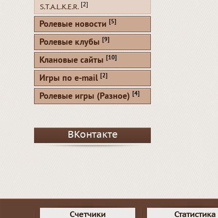
[2]
S.T.A.L.K.E.R.
[5]
Ролевые новости
[9]
Ролевые клубы
[10]
Клановые сайты
[2]
Игры по e-mail
[4]
Ролевые игры (Разное)
ВКонтакте
Счетчики
Статистика