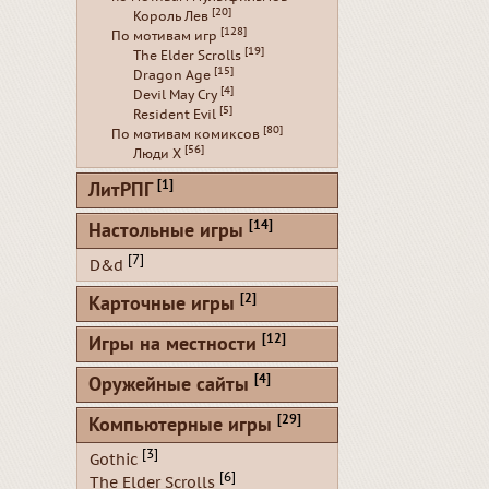
[20]
Король Лев
[128]
По мотивам игр
[19]
The Elder Scrolls
[15]
Dragon Age
[4]
Devil May Cry
[5]
Resident Evil
[80]
По мотивам комиксов
[56]
Люди Х
[1]
ЛитРПГ
[14]
Настольные игры
[7]
D&d
[2]
Карточные игры
[12]
Игры на местности
[4]
Оружейные сайты
[29]
Компьютерные игры
[3]
Gothic
[6]
The Elder Scrolls