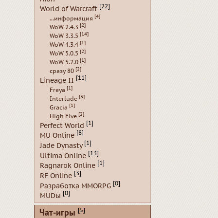
[22]
World of Warcraft
[4]
...информация
[2]
WoW 2.4.3
[14]
WoW 3.3.5
[1]
WoW 4.3.4
[2]
WoW 5.0.5
[1]
WoW 5.2.0
[2]
сразу 80
[11]
Lineage II
[1]
Freya
[3]
Interlude
[1]
Gracia
[2]
High Five
[1]
Perfect World
[8]
MU Online
[1]
Jade Dynasty
[13]
Ultima Online
[1]
Ragnarok Online
[3]
RF Online
[0]
Разработка MMORPG
[0]
MUDы
[5]
Чат-игры