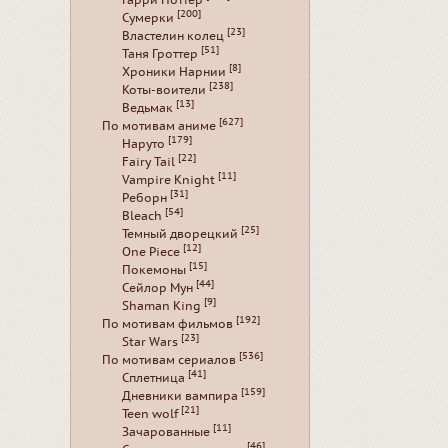
Гарри Поттер
[200]
Сумерки
[23]
Властелин колец
[51]
Таня Гроттер
[8]
Хроники Нарнии
[238]
Коты-воители
[13]
Ведьмак
[627]
По мотивам аниме
[179]
Наруто
[22]
Fairy Tail
[11]
Vampire Knight
[31]
Реборн
[54]
Bleach
[25]
Темный дворецкий
[12]
One Piece
[15]
Покемоны
[44]
Сейлор Мун
[9]
Shaman King
[192]
По мотивам фильмов
[23]
Star Wars
[536]
По мотивам сериалов
[41]
Сплетница
[159]
Дневники вампира
[21]
Teen wolf
[11]
Зачарованные
[46]