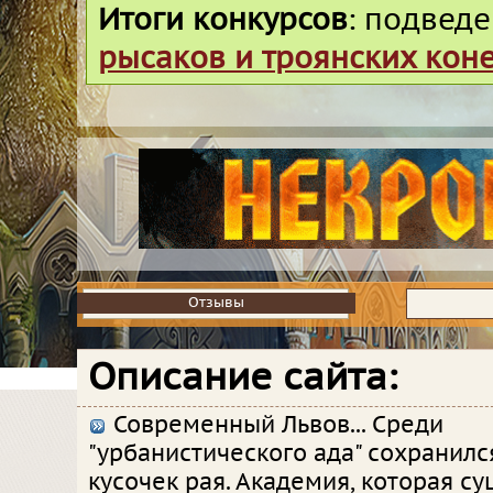
Итоги конкурсов
: подвед
рысаков и троянских кон
Отзывы
Отзывы
Описание сайта:
Современный Львов... Среди
"урбанистического ада" сохранил
кусочек рая. Академия, которая су