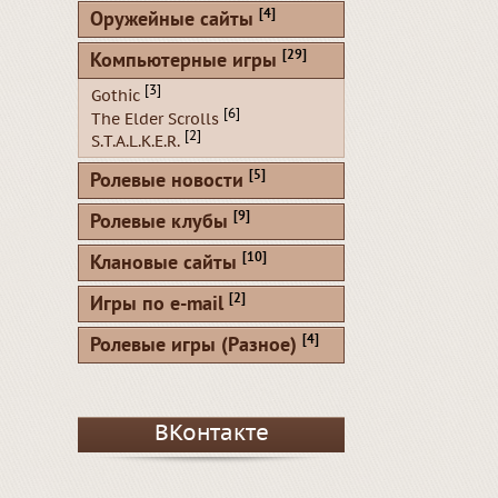
[4]
Оружейные сайты
[29]
Компьютерные игры
[3]
Gothic
[6]
The Elder Scrolls
[2]
S.T.A.L.K.E.R.
[5]
Ролевые новости
[9]
Ролевые клубы
[10]
Клановые сайты
[2]
Игры по e-mail
[4]
Ролевые игры (Разное)
ВКонтакте