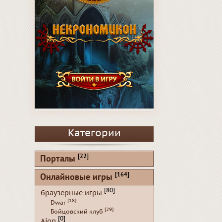
Категории
[22]
Порталы
[164]
Онлайновые игры
[80]
браузерные игры
[18]
Dwar
[29]
Бойцовский клуб
[0]
Aion