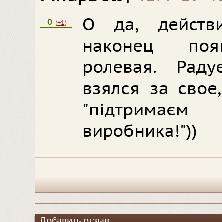
О да, действи
0
(
+1
)
наконец поя
ролевая. Раду
взялся за свое,
"підтримає
виробника!"))
Добавить отзыв