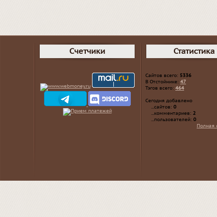
Счетчики
Статистика
Сайтов всего:
5336
В Отстойнике:
47
Тэгов всего:
464
Сегодня добавлено
...сайтов:
0
...комментариев:
2
...пользователей:
0
Полная 