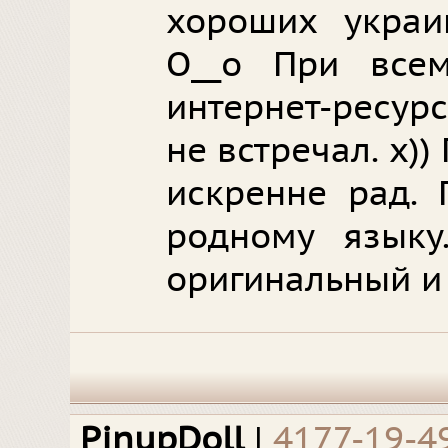
хороших украи
О__о При все
интернет-ресур
не встречал. х))
искренне рад. 
родному языку.
оригинальный и
PinupDoll
|
4177-19-4