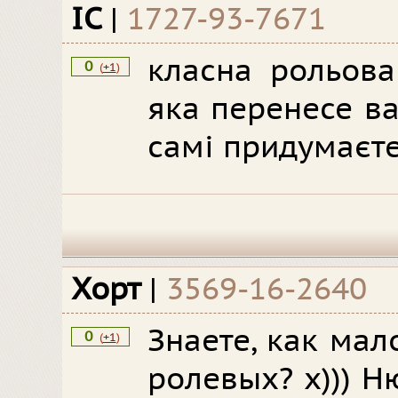
ІС
|
1727-93-7671
класна рольова
0
(
+1
)
яка перенесе вас
самі придумаєте
Хорт
|
3569-16-2640
Знаете, как ма
0
(
+1
)
ролевых? х))) Ню