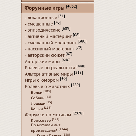
[4932]
Форумные игры
[51]
- локационные
[70]
- смешанные
[689]
- эпизодические
[68]
- активный мастеринг
[380]
- смешанный мастеринг
[79]
- пассивный мастеринг
[67]
- авторский сюжет
[646]
Авторские миры
[448]
Ролевые по реальности
[218]
Альтернативные миры
[60]
Игры с юмором
[289]
Ролевые о животных
[103]
Волки
[43]
Собаки
[15]
Лошади
[119]
Кошки
[2978]
Форумки по мотивам
[121]
Кроссовер
По мотивам лит.
[1244]
произведений
[538]