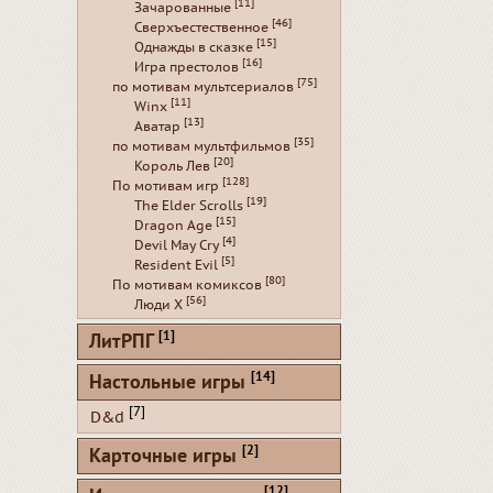
[11]
Зачарованные
[46]
Сверхъестественное
[15]
Однажды в сказке
[16]
Игра престолов
[75]
по мотивам мультсериалов
[11]
Winx
[13]
Аватар
[35]
по мотивам мультфильмов
[20]
Король Лев
[128]
По мотивам игр
[19]
The Elder Scrolls
[15]
Dragon Age
[4]
Devil May Cry
[5]
Resident Evil
[80]
По мотивам комиксов
[56]
Люди Х
[1]
ЛитРПГ
[14]
Настольные игры
[7]
D&d
[2]
Карточные игры
[12]