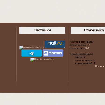
Счетчики
Статистика
Сайтов всего:
5336
В Отстойнике:
47
Тэгов всего:
464
Сегодня добавлено
...сайтов:
0
...комментариев:
1
...пользователей:
0
Полная 