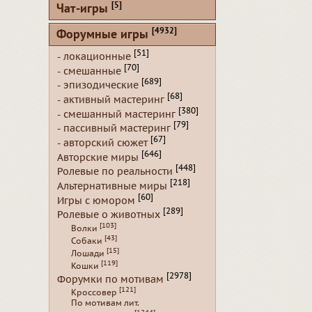
[5]
Чат-игры
[4932]
Форумные игры
[51]
- локационные
[70]
- смешанные
[689]
- эпизодические
[68]
- активный мастеринг
[380]
- смешанный мастеринг
[79]
- пассивный мастеринг
[67]
- авторский сюжет
[646]
Авторские миры
[448]
Ролевые по реальности
[218]
Альтернативные миры
[60]
Игры с юмором
[289]
Ролевые о животных
[103]
Волки
[43]
Собаки
[15]
Лошади
[119]
Кошки
[2978]
Форумки по мотивам
[121]
Кроссовер
По мотивам лит.