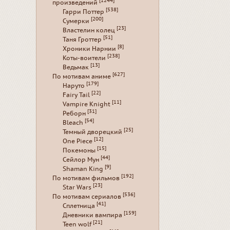
[1244]
произведений
[538]
Гарри Поттер
[200]
Сумерки
[23]
Властелин колец
[51]
Таня Гроттер
[8]
Хроники Нарнии
[238]
Коты-воители
[13]
Ведьмак
[627]
По мотивам аниме
[179]
Наруто
[22]
Fairy Tail
[11]
Vampire Knight
[31]
Реборн
[54]
Bleach
[25]
Темный дворецкий
[12]
One Piece
[15]
Покемоны
[44]
Сейлор Мун
[9]
Shaman King
[192]
По мотивам фильмов
[23]
Star Wars
[536]
По мотивам сериалов
[41]
Сплетница
[159]
Дневники вампира
[21]
Teen wolf