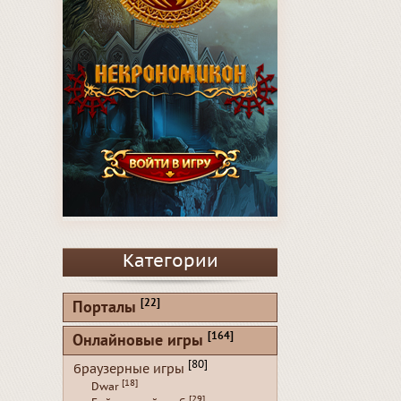
Категории
[22]
Порталы
[164]
Онлайновые игры
[80]
браузерные игры
[18]
Dwar
[29]