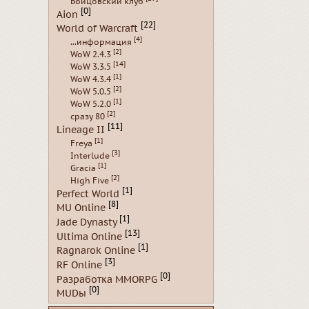
Бойцовский клуб
[0]
Aion
[22]
World of Warcraft
[4]
...информация
[2]
WoW 2.4.3
[14]
WoW 3.3.5
[1]
WoW 4.3.4
[2]
WoW 5.0.5
[1]
WoW 5.2.0
[2]
сразу 80
[11]
Lineage II
[1]
Freya
[3]
Interlude
[1]
Gracia
[2]
High Five
[1]
Perfect World
[8]
MU Online
[1]
Jade Dynasty
[13]
Ultima Online
[1]
Ragnarok Online
[3]
RF Online
[0]
Разработка MMORPG
[0]
MUDы