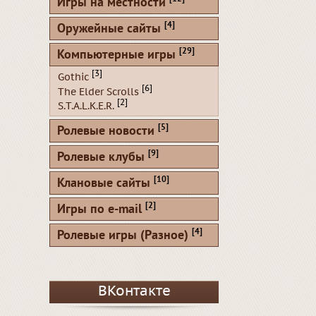
Игры на местности
[4]
Оружейные сайты
[29]
Компьютерные игры
[3]
Gothic
[6]
The Elder Scrolls
[2]
S.T.A.L.K.E.R.
[5]
Ролевые новости
[9]
Ролевые клубы
[10]
Клановые сайты
[2]
Игры по e-mail
[4]
Ролевые игры (Разное)
ВКонтакте