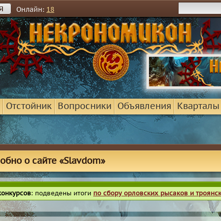
я
Онлайн:
18
Отстойник
Вопросники
Объявления
Кварталы
обно о сайте «Slavdom»
конкурсов
: подведены итоги
по сбору орловских рысаков и троянс