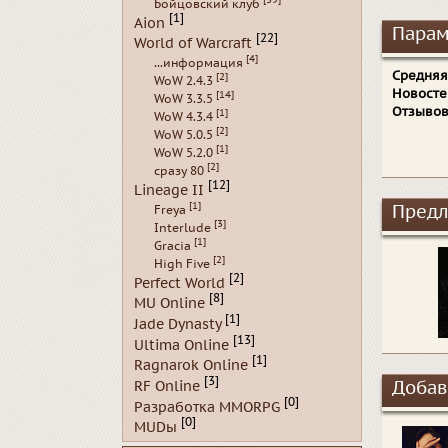
Бойцовский клуб
[1]
Aion
Парам
[22]
World of Warcraft
[4]
...информация
Средняя
[2]
WoW 2.4.3
Новосте
[14]
WoW 3.3.5
Отзывов
[1]
WoW 4.3.4
[2]
WoW 5.0.5
[1]
WoW 5.2.0
[2]
сразу 80
[12]
Lineage II
[1]
Предл
Freya
[3]
Interlude
[1]
Gracia
[2]
High Five
[2]
Perfect World
[8]
MU Online
[1]
Jade Dynasty
[13]
Ultima Online
[1]
Ragnarok Online
[3]
RF Online
Добав
[0]
Разработка MMORPG
[0]
MUDы