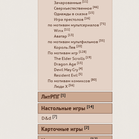
[11]
Зачарованные
[46]
Сверхъестественное
[15]
Однажды в сказке
[16]
Игра престолов
[75]
по мотивам мультсериалов
[11]
Winx
[13]
Аватар
[35]
по мотивам мультфильмов
[20]
Король Лев
[128]
По мотивам игр
[19]
The Elder Scrolls
[15]
Dragon Age
[4]
Devil May Cry
[5]
Resident Evil
[80]
По мотивам комиксов
[56]
Люди Х
[1]
ЛитРПГ
[14]
Настольные игры
[7]
D&d
[2]
Карточные игры