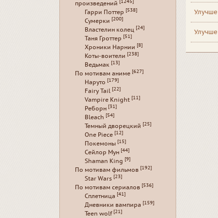
[1245]
произведений
[538]
Улучше
Гарри Поттер
[200]
Сумерки
[24]
Властелин колец
Улучше
[51]
Таня Гроттер
[8]
Хроники Нарнии
[238]
Коты-воители
[13]
Ведьмак
[627]
По мотивам аниме
[179]
Наруто
[22]
Fairy Tail
[11]
Vampire Knight
[31]
Реборн
[54]
Bleach
[25]
Темный дворецкий
[12]
One Piece
[15]
Покемоны
[44]
Сейлор Мун
[9]
Shaman King
[192]
По мотивам фильмов
[23]
Star Wars
[536]
По мотивам сериалов
[41]
Сплетница
[159]
Дневники вампира
[21]
Teen wolf