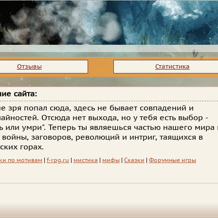
Отзывы
Статистика
ие сайта:
не зря попал сюда, здесь не бывает совпадений и
чайностей. Отсюда нет выхода, но у тебя есть выбор -
ь или умри". Теперь ты являешься частью нашего мира 
 войны, заговоров, революций и интриг, таящихся в
ских горах.
ки по мотивам
|
f-rpg.ru
|
мистика
|
мифы
|
Сказки
|
Форумные игры