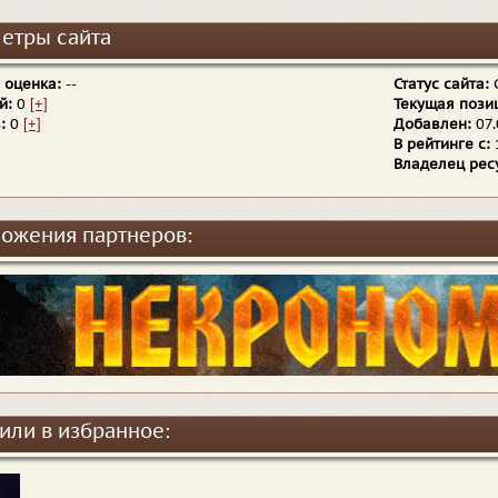
етры сайта
 оценка:
--
Статус сайта:
й:
0
[+]
Текущая пози
:
0
[+]
Добавлен:
07.
В рейтинге с:
Владелец рес
ожения партнеров:
или в избранное: