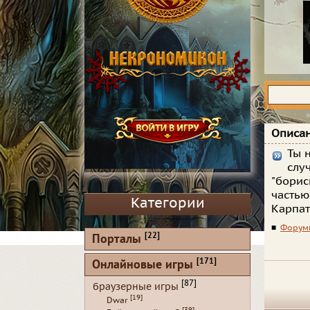
Описан
Ты 
слу
"борис
частью
Категории
Карпат
■
Форум
[22]
Порталы
[171]
Онлайновые игры
[87]
браузерные игры
[19]
Dwar
[39]