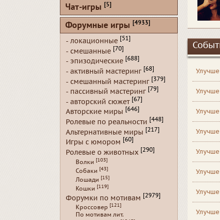
[5]
Чат-игры
[4933]
Форумные игры
[51]
- локационные
Событ
[70]
- смешанные
[688]
- эпизодические
[68]
- активный мастеринг
Улучше
[379]
- смешанный мастеринг
[79]
- пассивный мастеринг
Улучше
[67]
- авторский сюжет
[646]
Улучше
Авторские миры
[448]
Ролевые по реальности
[217]
Улучше
Альтернативные миры
[60]
Игры с юмором
[290]
Улучше
Ролевые о животных
[103]
Волки
[43]
Собаки
Улучше
[15]
Лошади
[119]
Кошки
Улучше
[2979]
Форумки по мотивам
[121]
Кроссовер
Улучше
По мотивам лит.