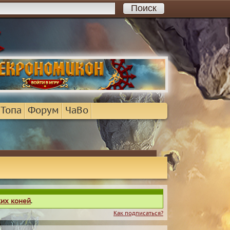
 Топа
Форум
ЧаВо
ких коней
.
Как подписаться?