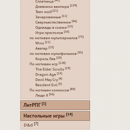
[41]
Сплетница
[159]
Дневники вампира
[21]
Teen wolf
[11]
Зачарованные
[46]
Сверхъестественное
[15]
Однажды в сказке
[16]
Игра престолов
[75]
по мотивам мультсериалов
[11]
Winx
[13]
Аватар
[35]
по мотивам мультфильмов
[20]
Король Лев
[128]
По мотивам игр
[19]
The Elder Scrolls
[15]
Dragon Age
[4]
Devil May Cry
[5]
Resident Evil
[80]
По мотивам комиксов
[56]
Люди Х
[1]
ЛитРПГ
[14]
Настольные игры
[7]
D&d