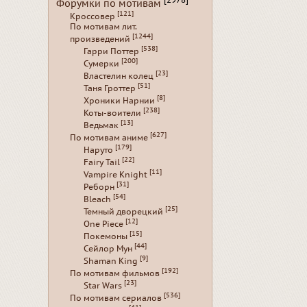
[2978]
Форумки по мотивам
[121]
Кроссовер
По мотивам лит.
[1244]
произведений
[538]
Гарри Поттер
[200]
Сумерки
[23]
Властелин колец
[51]
Таня Гроттер
[8]
Хроники Нарнии
[238]
Коты-воители
[13]
Ведьмак
[627]
По мотивам аниме
[179]
Наруто
[22]
Fairy Tail
[11]
Vampire Knight
[31]
Реборн
[54]
Bleach
[25]
Темный дворецкий
[12]
One Piece
[15]
Покемоны
[44]
Сейлор Мун
[9]
Shaman King
[192]
По мотивам фильмов
[23]
Star Wars
[536]
По мотивам сериалов