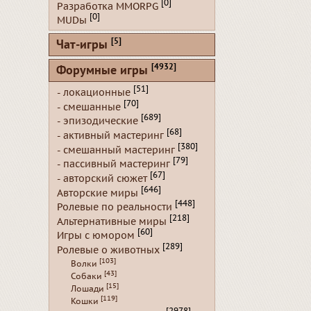
[0]
Разработка MMORPG
[0]
MUDы
[5]
Чат-игры
[4932]
Форумные игры
[51]
- локационные
[70]
- смешанные
[689]
- эпизодические
[68]
- активный мастеринг
[380]
- смешанный мастеринг
[79]
- пассивный мастеринг
[67]
- авторский сюжет
[646]
Авторские миры
[448]
Ролевые по реальности
[218]
Альтернативные миры
[60]
Игры с юмором
[289]
Ролевые о животных
[103]
Волки
[43]
Собаки
[15]
Лошади
[119]
Кошки