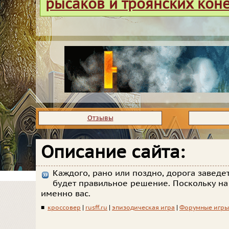
рысаков и троянских кон
Отзывы
Описание сайта:
Каждого, рано или поздно, дорога заведет
будет правильное решение. Поскольку на
именно вас.
■
кроссовер
|
rusff.ru
|
эпизодическая игра
|
Форумные игры