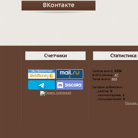
ВКонтакте
Счетчики
Статистика
Сайтов всего:
5336
В Отстойнике:
47
Тэгов всего:
464
Сегодня добавлено
...сайтов:
0
...комментариев:
2
...пользователей:
0
Полная 