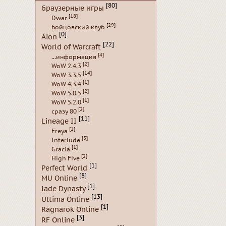
[80]
браузерные игры
[18]
Dwar
[29]
Бойцовский клуб
[0]
Aion
[22]
World of Warcraft
[4]
...информация
[2]
WoW 2.4.3
[14]
WoW 3.3.5
[1]
WoW 4.3.4
[2]
WoW 5.0.5
[1]
WoW 5.2.0
[2]
сразу 80
[11]
Lineage II
[1]
Freya
[3]
Interlude
[1]
Gracia
[2]
High Five
[1]
Perfect World
[8]
MU Online
[1]
Jade Dynasty
[13]
Ultima Online
[1]
Ragnarok Online
[3]
RF Online