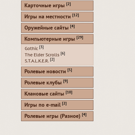
[2]
Карточные игры
[12]
Игры на местности
[4]
Оружейные сайты
[29]
Компьютерные игры
[3]
Gothic
[6]
The Elder Scrolls
[2]
S.T.A.L.K.E.R.
[5]
Ролевые новости
[9]
Ролевые клубы
[10]
Клановые сайты
[2]
Игры по e-mail
[4]
Ролевые игры (Разное)