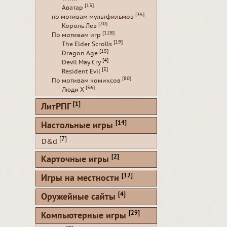
[13]
Аватар
[35]
по мотивам мультфильмов
[20]
Король Лев
[128]
По мотивам игр
[19]
The Elder Scrolls
[15]
Dragon Age
[4]
Devil May Cry
[5]
Resident Evil
[80]
По мотивам комиксов
[56]
Люди Х
[1]
ЛитРПГ
[14]
Настольные игры
[7]
D&d
[2]
Карточные игры
[12]
Игры на местности
[4]
Оружейные сайты
[29]
Компьютерные игры