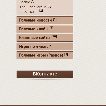
[3]
Gothic
[6]
The Elder Scrolls
[2]
S.T.A.L.K.E.R.
[5]
Ролевые новости
[9]
Ролевые клубы
[10]
Клановые сайты
[2]
Игры по e-mail
[4]
Ролевые игры (Разное)
ВКонтакте