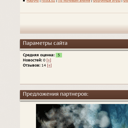
■
Наруто
|
rolka.su
|
По мотивам аниме
|
Форумные игры
|
Фо
Параметры сайта
Средняя оценка:
5
Новостей:
0
[+]
Отзывов:
14
[+]
Предложения партнеров: