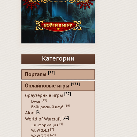
Категории
[22]
Порталы
[171]
Онлайновые игры
[87]
браузерные игры
[19]
Dwar
[39]
Бойцовский клуб
[1]
Aion
[22]
World of Warcraft
[4]
...информация
[2]
WoW 2.4.3
[14]
WoW 3.3.5