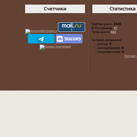
Счетчики
Статистика
Сайтов всего:
5343
В Отстойнике:
47
Тэгов всего:
465
Сегодня добавлено
...сайтов:
0
...комментариев:
0
...пользователей:
0
Полная 