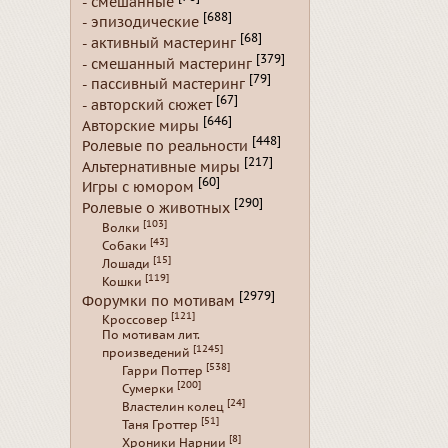
- смешанные
[688]
- эпизодические
[68]
- активный мастеринг
[379]
- смешанный мастеринг
[79]
- пассивный мастеринг
[67]
- авторский сюжет
[646]
Авторские миры
[448]
Ролевые по реальности
[217]
Альтернативные миры
[60]
Игры с юмором
[290]
Ролевые о животных
[103]
Волки
[43]
Собаки
[15]
Лошади
[119]
Кошки
[2979]
Форумки по мотивам
[121]
Кроссовер
По мотивам лит.
[1245]
произведений
[538]
Гарри Поттер
[200]
Сумерки
[24]
Властелин колец
[51]
Таня Гроттер
[8]
Хроники Нарнии