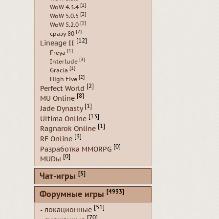
[1]
WoW 4.3.4
[2]
WoW 5.0.5
[1]
WoW 5.2.0
[2]
сразу 80
[12]
Lineage II
[1]
Freya
[3]
Interlude
[1]
Gracia
[2]
High Five
[2]
Perfect World
[8]
MU Online
[1]
Jade Dynasty
[13]
Ultima Online
[1]
Ragnarok Online
[3]
RF Online
[0]
Разработка MMORPG
[0]
MUDы
[5]
Чат-игры
[4933]
Форумные игры
[51]
- локационные
[70]