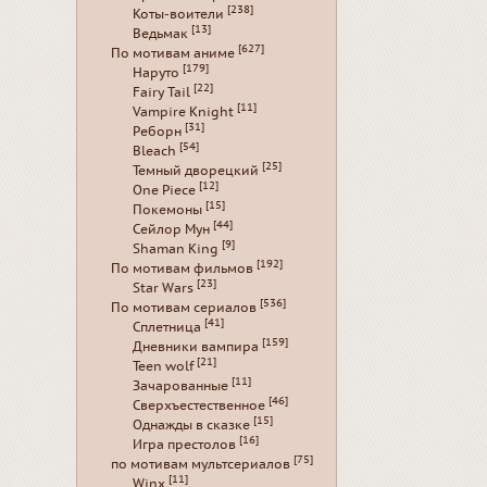
[238]
Коты-воители
[13]
Ведьмак
[627]
По мотивам аниме
[179]
Наруто
[22]
Fairy Tail
[11]
Vampire Knight
[31]
Реборн
[54]
Bleach
[25]
Темный дворецкий
[12]
One Piece
[15]
Покемоны
[44]
Сейлор Мун
[9]
Shaman King
[192]
По мотивам фильмов
[23]
Star Wars
[536]
По мотивам сериалов
[41]
Сплетница
[159]
Дневники вампира
[21]
Teen wolf
[11]
Зачарованные
[46]
Сверхъестественное
[15]
Однажды в сказке
[16]
Игра престолов
[75]
по мотивам мультсериалов
[11]
Winx