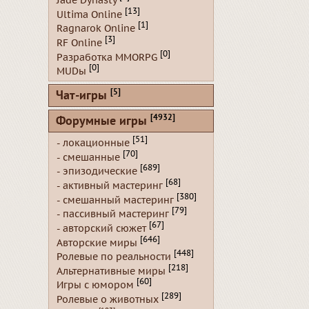
Jade Dynasty
[13]
Ultima Online
[1]
Ragnarok Online
[3]
RF Online
[0]
Разработка MMORPG
[0]
MUDы
[5]
Чат-игры
[4932]
Форумные игры
[51]
- локационные
[70]
- смешанные
[689]
- эпизодические
[68]
- активный мастеринг
[380]
- смешанный мастеринг
[79]
- пассивный мастеринг
[67]
- авторский сюжет
[646]
Авторские миры
[448]
Ролевые по реальности
[218]
Альтернативные миры
[60]
Игры с юмором
[289]
Ролевые о животных