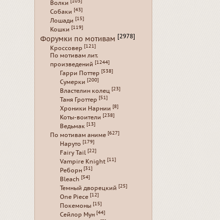
[103]
Волки
[43]
Собаки
[15]
Лошади
[119]
Кошки
[2978]
Форумки по мотивам
[121]
Кроссовер
По мотивам лит.
[1244]
произведений
[538]
Гарри Поттер
[200]
Сумерки
[23]
Властелин колец
[51]
Таня Гроттер
[8]
Хроники Нарнии
[238]
Коты-воители
[13]
Ведьмак
[627]
По мотивам аниме
[179]
Наруто
[22]
Fairy Tail
[11]
Vampire Knight
[31]
Реборн
[54]
Bleach
[25]
Темный дворецкий
[12]
One Piece
[15]
Покемоны
[44]
Сейлор Мун