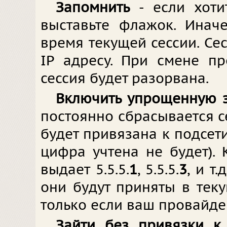
Запомнить
- если хоти
выставьте флажок. Инач
время текущей сессии. Се
IP адресу. При смене п
сессия будет разорвана.
Включить упрощенную 
постоянно сбрасывается се
будет привязана к подсет
цифра учтена не будет).
выдает 5.5.5.
1
, 5.5.5.
3
, и т
они будут приняты в теку
только если ваш провайдер
Зайти без привязки к