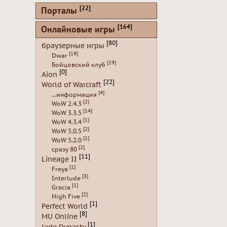
[22]
Порталы
[164]
Онлайновые игры
[80]
браузерные игры
[18]
Dwar
[29]
Бойцовский клуб
[0]
Aion
[22]
World of Warcraft
[4]
...информация
[2]
WoW 2.4.3
[14]
WoW 3.3.5
[1]
WoW 4.3.4
[2]
WoW 5.0.5
[1]
WoW 5.2.0
[2]
сразу 80
[11]
Lineage II
[1]
Freya
[3]
Interlude
[1]
Gracia
[2]
High Five
[1]
Perfect World
[8]
MU Online
[1]