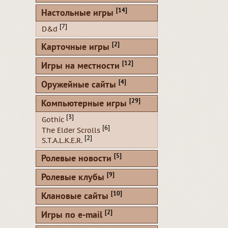
[14]
Настольные игры
[7]
D&d
[2]
Карточные игры
[12]
Игры на местности
[4]
Оружейные сайты
[29]
Компьютерные игры
[3]
Gothic
[6]
The Elder Scrolls
[2]
S.T.A.L.K.E.R.
[5]
Ролевые новости
[9]
Ролевые клубы
[10]
Клановые сайты
[2]
Игры по e-mail