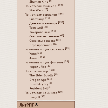
[9]
Shaman King
[192]
По мотивам фильмов
[23]
Star Wars
[536]
По мотивам сериалов
[41]
Сплетница
[159]
Дневники вампира
[21]
Teen wolf
[11]
Зачарованные
[46]
Сверхъестественное
[15]
Однажды в сказке
[16]
Игра престолов
[75]
по мотивам мультсериалов
[11]
Winx
[13]
Аватар
[35]
по мотивам мультфильмов
[20]
Король Лев
[128]
По мотивам игр
[19]
The Elder Scrolls
[15]
Dragon Age
[4]
Devil May Cry
[5]
Resident Evil
[80]
По мотивам комиксов
[56]
Люди Х
[1]
ЛитРПГ