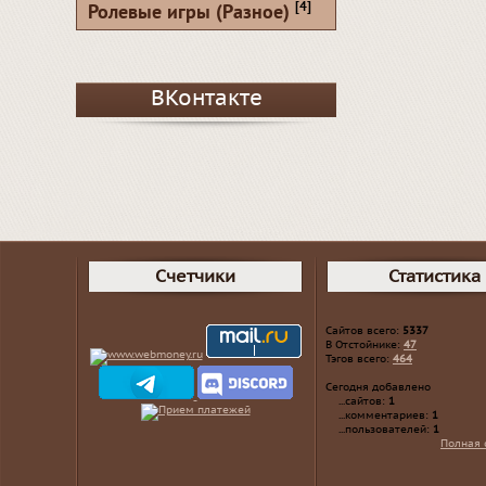
[4]
Ролевые игры (Разное)
ВКонтакте
Счетчики
Статистика
Сайтов всего:
5337
В Отстойнике:
47
Тэгов всего:
464
Сегодня добавлено
...сайтов:
1
...комментариев:
1
...пользователей:
1
Полная 