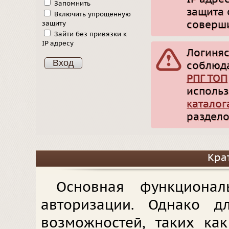
Запомнить
защита 
Включить упрощенную
соверши
защиту
Зайти без привязки к
IP адресу
Логиняс
соблюд
РПГ ТОП
использ
каталог
раздело
Кра
Основная функционал
авторизации. Однако д
возможностей, таких ка