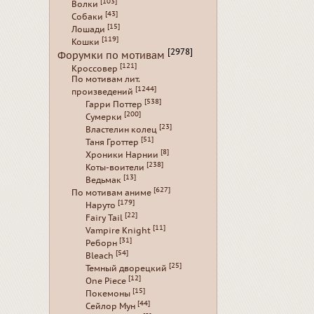
[103]
Волки
[43]
Собаки
[15]
Лошади
[119]
Кошки
[2978]
Форумки по мотивам
[121]
Кроссовер
По мотивам лит.
[1244]
произведений
[538]
Гарри Поттер
[200]
Сумерки
[23]
Властелин колец
[51]
Таня Гроттер
[8]
Хроники Нарнии
[238]
Коты-воители
[13]
Ведьмак
[627]
По мотивам аниме
[179]
Наруто
[22]
Fairy Tail
[11]
Vampire Knight
[31]
Реборн
[54]
Bleach
[25]
Темный дворецкий
[12]
One Piece
[15]
Покемоны
[44]
Сейлор Мун