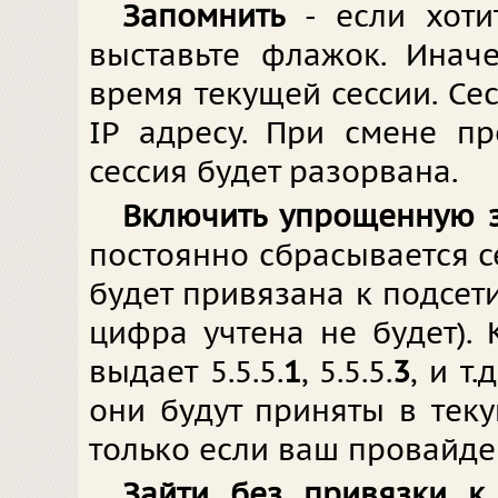
Запомнить
- если хоти
выставьте флажок. Инач
время текущей сессии. Се
IP адресу. При смене п
сессия будет разорвана.
Включить упрощенную 
постоянно сбрасывается се
будет привязана к подсет
цифра учтена не будет).
выдает 5.5.5.
1
, 5.5.5.
3
, и т
они будут приняты в теку
только если ваш провайдер
Зайти без привязки к