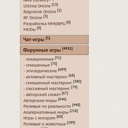
Jade Dynasty
[13]
Ultima Online
[1]
Ragnarok Online
[3]
RF Online
[0]
Разработка MMORPG
[0]
MUDы
[5]
Чат-игры
[4932]
Форумные игры
[51]
- локационные
[70]
- смешанные
[689]
- эпизодические
[68]
- активный мастеринг
[380]
- смешанный мастеринг
[79]
- пассивный мастеринг
[67]
- авторский сюжет
[646]
Авторские миры
[448]
Ролевые по реальности
[218]
Альтернативные миры
[60]
Игры с юмором
[289]
Ролевые о животных