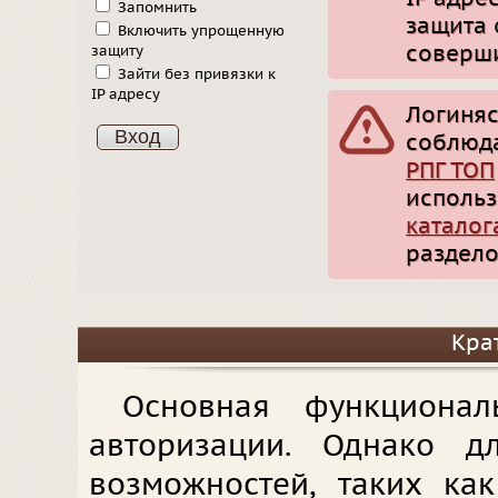
Запомнить
защита 
Включить упрощенную
соверши
защиту
Зайти без привязки к
IP адресу
Логиняс
соблюд
РПГ ТОП
использ
каталог
раздело
Кра
Основная функционал
авторизации. Однако д
возможностей, таких ка