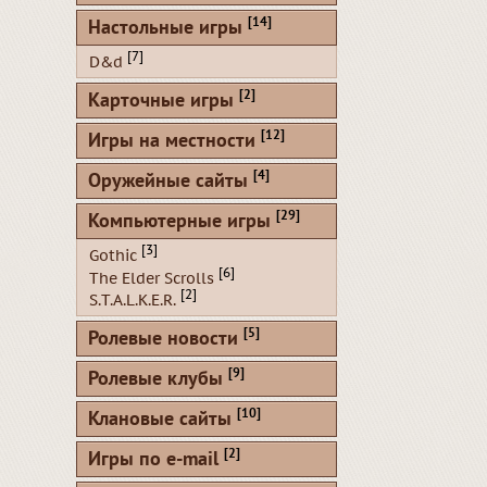
[14]
Настольные игры
[7]
D&d
[2]
Карточные игры
[12]
Игры на местности
[4]
Оружейные сайты
[29]
Компьютерные игры
[3]
Gothic
[6]
The Elder Scrolls
[2]
S.T.A.L.K.E.R.
[5]
Ролевые новости
[9]
Ролевые клубы
[10]
Клановые сайты
[2]
Игры по e-mail