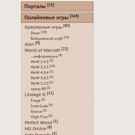
[22]
Порталы
[164]
Онлайновые игры
[80]
браузерные игры
[18]
Dwar
[29]
Бойцовский клуб
[0]
Aion
[22]
World of Warcraft
[4]
...информация
[2]
WoW 2.4.3
[14]
WoW 3.3.5
[1]
WoW 4.3.4
[2]
WoW 5.0.5
[1]
WoW 5.2.0
[2]
сразу 80
[11]
Lineage II
[1]
Freya
[3]
Interlude
[1]
Gracia
[2]
High Five
[1]
Perfect World
[8]
MU Online
[1]