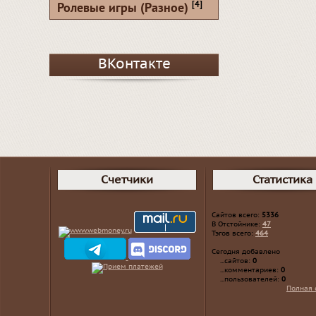
[4]
Ролевые игры (Разное)
ВКонтакте
Счетчики
Статистика
Сайтов всего:
5336
В Отстойнике:
47
Тэгов всего:
464
Сегодня добавлено
...сайтов:
0
...комментариев:
0
...пользователей:
0
Полная 