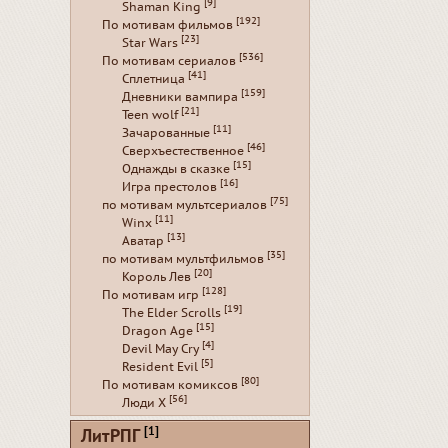
[9]
Shaman King
[192]
По мотивам фильмов
[23]
Star Wars
[536]
По мотивам сериалов
[41]
Сплетница
[159]
Дневники вампира
[21]
Teen wolf
[11]
Зачарованные
[46]
Сверхъестественное
[15]
Однажды в сказке
[16]
Игра престолов
[75]
по мотивам мультсериалов
[11]
Winx
[13]
Аватар
[35]
по мотивам мультфильмов
[20]
Король Лев
[128]
По мотивам игр
[19]
The Elder Scrolls
[15]
Dragon Age
[4]
Devil May Cry
[5]
Resident Evil
[80]
По мотивам комиксов
[56]
Люди Х
[1]
ЛитРПГ