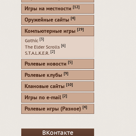
[12]
Игры на местности
[4]
Оружейные сайты
[29]
Компьютерные игры
[3]
Gothic
[6]
The Elder Scrolls
[2]
S.T.A.L.K.E.R.
[5]
Ролевые новости
[9]
Ролевые клубы
[10]
Клановые сайты
[2]
Игры по e-mail
[4]
Ролевые игры (Разное)
ВКонтакте