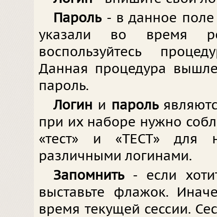
Пароль
- в данное поле
указали во время ре
воспользуйтесь процед
Данная процедура вышле
пароль.
Логин
и
пароль
являют
при их наборе нужно соблю
«тест» и «ТЕСТ» для 
различными логинами.
Запомнить
- если хоти
выставьте флажок. Инач
время текущей сессии. Се