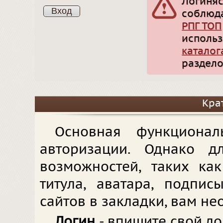
Логиняс
соблюд
РПГ ТОП
использ
каталог
раздело
Кра
Основная функционал
авторизации. Однако д
возможностей, таких ка
титула, аватара, подпи
сайтов в закладки, вам не
Логин
- впишите свой ло