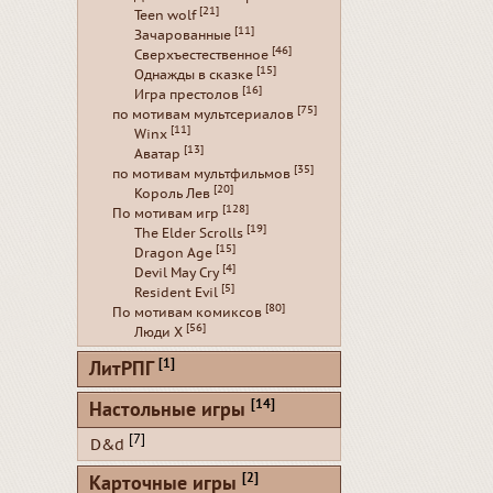
[21]
Teen wolf
[11]
Зачарованные
[46]
Сверхъестественное
[15]
Однажды в сказке
[16]
Игра престолов
[75]
по мотивам мультсериалов
[11]
Winx
[13]
Аватар
[35]
по мотивам мультфильмов
[20]
Король Лев
[128]
По мотивам игр
[19]
The Elder Scrolls
[15]
Dragon Age
[4]
Devil May Cry
[5]
Resident Evil
[80]
По мотивам комиксов
[56]
Люди Х
[1]
ЛитРПГ
[14]
Настольные игры
[7]
D&d
[2]
Карточные игры