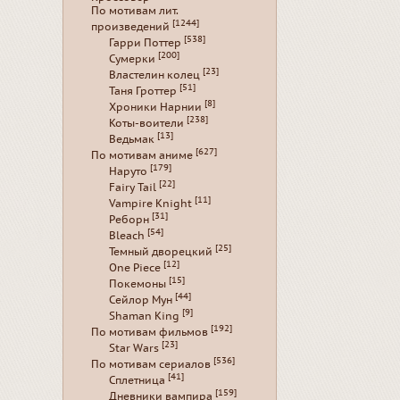
По мотивам лит.
[1244]
произведений
[538]
Гарри Поттер
[200]
Сумерки
[23]
Властелин колец
[51]
Таня Гроттер
[8]
Хроники Нарнии
[238]
Коты-воители
[13]
Ведьмак
[627]
По мотивам аниме
[179]
Наруто
[22]
Fairy Tail
[11]
Vampire Knight
[31]
Реборн
[54]
Bleach
[25]
Темный дворецкий
[12]
One Piece
[15]
Покемоны
[44]
Сейлор Мун
[9]
Shaman King
[192]
По мотивам фильмов
[23]
Star Wars
[536]
По мотивам сериалов
[41]
Сплетница
[159]
Дневники вампира