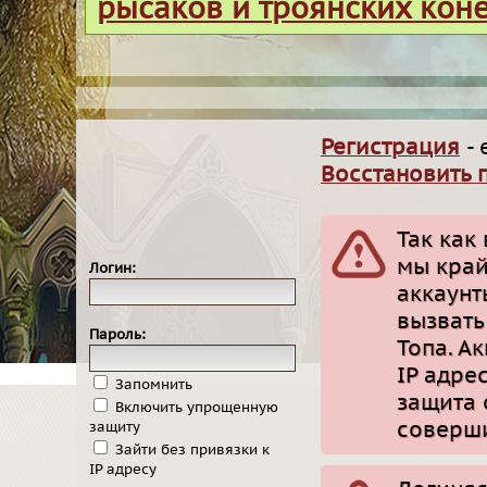
рысаков и троянских кон
Регистрация
- 
Восстановить 
Так как
мы край
Логин:
аккаунт
вызвать
Пароль:
Топа. А
IP адре
Запомнить
защита 
Включить упрощенную
соверши
защиту
Зайти без привязки к
IP адресу