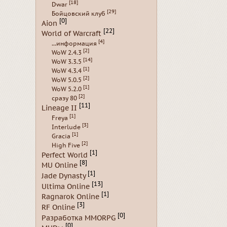
[18]
Dwar
[29]
Бойцовский клуб
[0]
Aion
[22]
World of Warcraft
[4]
...информация
[2]
WoW 2.4.3
[14]
WoW 3.3.5
[1]
WoW 4.3.4
[2]
WoW 5.0.5
[1]
WoW 5.2.0
[2]
сразу 80
[11]
Lineage II
[1]
Freya
[3]
Interlude
[1]
Gracia
[2]
High Five
[1]
Perfect World
[8]
MU Online
[1]
Jade Dynasty
[13]
Ultima Online
[1]
Ragnarok Online
[3]
RF Online
[0]
Разработка MMORPG
[0]