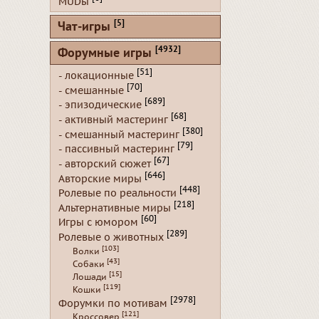
MUDы
[5]
Чат-игры
[4932]
Форумные игры
[51]
- локационные
[70]
- смешанные
[689]
- эпизодические
[68]
- активный мастеринг
[380]
- смешанный мастеринг
[79]
- пассивный мастеринг
[67]
- авторский сюжет
[646]
Авторские миры
[448]
Ролевые по реальности
[218]
Альтернативные миры
[60]
Игры с юмором
[289]
Ролевые о животных
[103]
Волки
[43]
Собаки
[15]
Лошади
[119]
Кошки
[2978]
Форумки по мотивам
[121]
Кроссовер