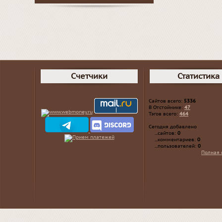
Счетчики
Статистика
Сайтов всего:
5336
В Отстойнике:
47
Тэгов всего:
464
Сегодня добавлено
...сайтов:
0
...комментариев:
0
...пользователей:
0
Полная 