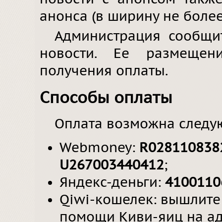
анонса (в ширину не более
Администрация сообщи
новости. Ее размещен
получения оплаты.
Способы оплаты
Оплата возможна следу
Webmoney:
R028110838
U267003440412
;
Яндекс-деньги:
4100110
Qiwi-кошелек: вышлите
помощи Киви-яиц на а