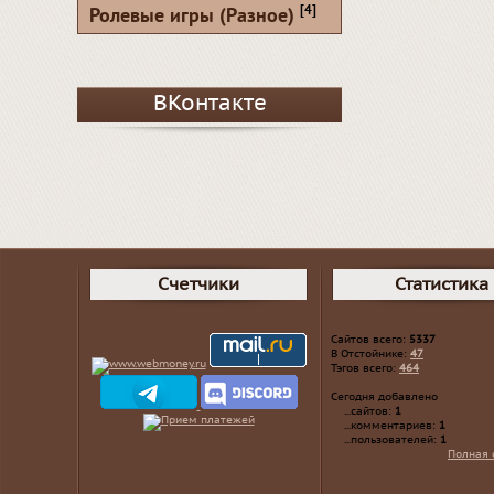
[4]
Ролевые игры (Разное)
ВКонтакте
Счетчики
Статистика
Сайтов всего:
5337
В Отстойнике:
47
Тэгов всего:
464
Сегодня добавлено
...сайтов:
1
...комментариев:
1
...пользователей:
1
Полная 