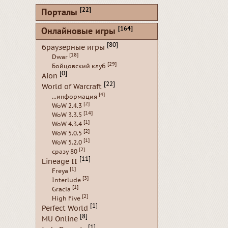
[22]
Порталы
[164]
Онлайновые игры
[80]
браузерные игры
[18]
Dwar
[29]
Бойцовский клуб
[0]
Aion
[22]
World of Warcraft
[4]
...информация
[2]
WoW 2.4.3
[14]
WoW 3.3.5
[1]
WoW 4.3.4
[2]
WoW 5.0.5
[1]
WoW 5.2.0
[2]
сразу 80
[11]
Lineage II
[1]
Freya
[3]
Interlude
[1]
Gracia
[2]
High Five
[1]
Perfect World
[8]
MU Online
[1]