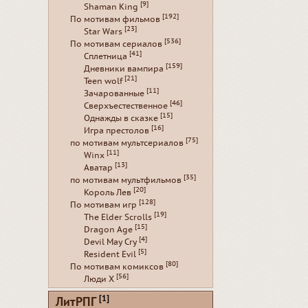
[9]
Shaman King
[192]
По мотивам фильмов
[23]
Star Wars
[536]
По мотивам сериалов
[41]
Сплетница
[159]
Дневники вампира
[21]
Teen wolf
[11]
Зачарованные
[46]
Сверхъестественное
[15]
Однажды в сказке
[16]
Игра престолов
[75]
по мотивам мультсериалов
[11]
Winx
[13]
Аватар
[35]
по мотивам мультфильмов
[20]
Король Лев
[128]
По мотивам игр
[19]
The Elder Scrolls
[15]
Dragon Age
[4]
Devil May Cry
[5]
Resident Evil
[80]
По мотивам комиксов
[56]
Люди Х
[1]
ЛитРПГ