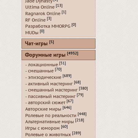
Jade Dynasty
[13]
Ultima Online
[1]
Ragnarok Online
[3]
RF Online
[0]
Разработка MMORPG
[0]
MUDы
[5]
Чат-игры
[4932]
Форумные игры
[51]
- локационные
[70]
- смешанные
[689]
- эпизодические
[68]
- активный мастеринг
[380]
- смешанный мастеринг
[79]
- пассивный мастеринг
[67]
- авторский сюжет
[646]
Авторские миры
[448]
Ролевые по реальности
[218]
Альтернативные миры
[60]
Игры с юмором
[289]
Ролевые о животных