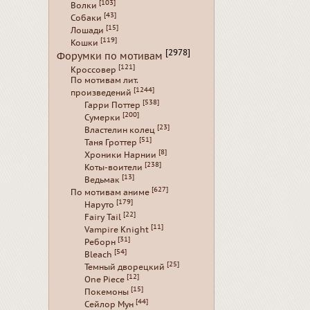
[103]
Волки
[43]
Собаки
[15]
Лошади
[119]
Кошки
[2978]
Форумки по мотивам
[121]
Кроссовер
По мотивам лит.
[1244]
произведений
[538]
Гарри Поттер
[200]
Сумерки
[23]
Властелин колец
[51]
Таня Гроттер
[8]
Хроники Нарнии
[238]
Коты-воители
[13]
Ведьмак
[627]
По мотивам аниме
[179]
Наруто
[22]
Fairy Tail
[11]
Vampire Knight
[31]
Реборн
[54]
Bleach
[25]
Темный дворецкий
[12]
One Piece
[15]
Покемоны
[44]
Сейлор Мун