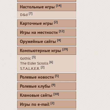
[14]
Настольные игры
[7]
D&d
[2]
Карточные игры
[12]
Игры на местности
[4]
Оружейные сайты
[29]
Компьютерные игры
[3]
Gothic
[6]
The Elder Scrolls
[2]
S.T.A.L.K.E.R.
[5]
Ролевые новости
[9]
Ролевые клубы
[10]
Клановые сайты
[2]
Игры по e-mail