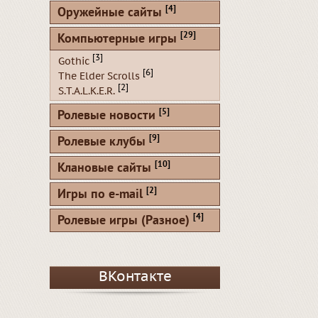
[4]
Оружейные сайты
[29]
Компьютерные игры
[3]
Gothic
[6]
The Elder Scrolls
[2]
S.T.A.L.K.E.R.
[5]
Ролевые новости
[9]
Ролевые клубы
[10]
Клановые сайты
[2]
Игры по e-mail
[4]
Ролевые игры (Разное)
ВКонтакте