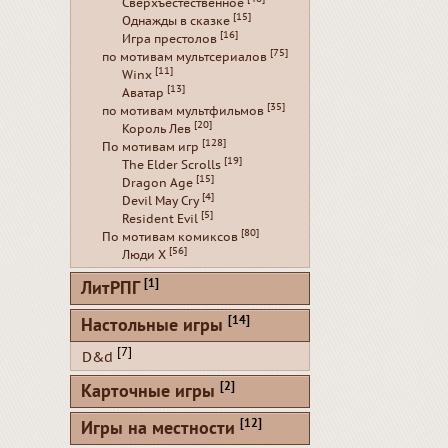
Сверхъестественное
[15]
Однажды в сказке
[16]
Игра престолов
[75]
по мотивам мультсериалов
[11]
Winx
[13]
Аватар
[35]
по мотивам мультфильмов
[20]
Король Лев
[128]
По мотивам игр
[19]
The Elder Scrolls
[15]
Dragon Age
[4]
Devil May Cry
[5]
Resident Evil
[80]
По мотивам комиксов
[56]
Люди Х
[1]
ЛитРПГ
[14]
Настольные игры
[7]
D&d
[2]
Карточные игры
[12]
Игры на местности