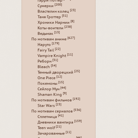
Гарри Поттер
[200]
Сумерки
[23]
Властелин колец
[51]
Таня Гроттер
[8]
Хроники Нарнии
[238]
Коты-воители
[13]
Ведьмак
[627]
По мотивам аниме
[179]
Наруто
[22]
Fairy Tail
[11]
Vampire Knight
[31]
Реборн
[54]
Bleach
[25]
Темный дворецкий
[12]
One Piece
[15]
Покемоны
[44]
Сейлор Мун
[9]
Shaman King
[192]
По мотивам фильмов
[23]
Star Wars
[536]
По мотивам сериалов
[41]
Сплетница
[159]
Дневники вампира
[21]
Teen wolf
[11]
Зачарованные
[46]