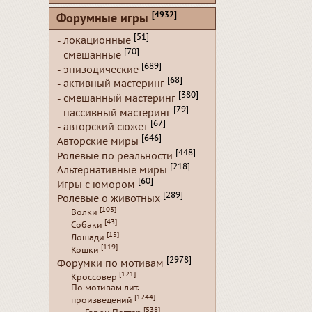
[4932]
Форумные игры
[51]
- локационные
[70]
- смешанные
[689]
- эпизодические
[68]
- активный мастеринг
[380]
- смешанный мастеринг
[79]
- пассивный мастеринг
[67]
- авторский сюжет
[646]
Авторские миры
[448]
Ролевые по реальности
[218]
Альтернативные миры
[60]
Игры с юмором
[289]
Ролевые о животных
[103]
Волки
[43]
Собаки
[15]
Лошади
[119]
Кошки
[2978]
Форумки по мотивам
[121]
Кроссовер
По мотивам лит.
[1244]
произведений
[538]