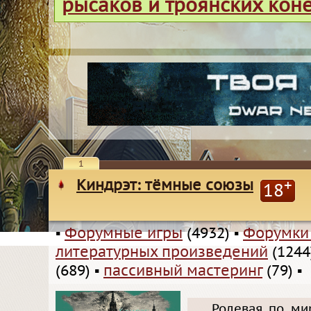
рысаков и троянских кон
1
Киндрэт: тёмные союзы
+
18
▪
Форумные игры
(4932)
▪
Форумки
литературных произведений
(1244
(689)
▪
пассивный мастеринг
(79)
▪
Ролевая по мир