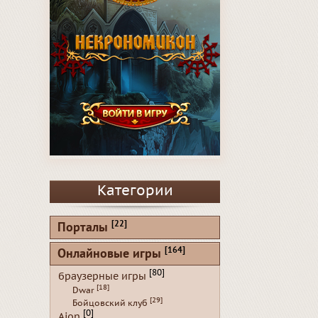
Категории
[22]
Порталы
[164]
Онлайновые игры
[80]
браузерные игры
[18]
Dwar
[29]
Бойцовский клуб
[0]
Aion