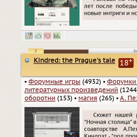
лет после победы
новые интриги и н
2
Б
Kindred: the Prague's tale
+
18
▪
Форумные игры
(4932)
▪
Форумки
литературных произведений
(1244
оборотни
(153)
▪
магия
(265)
▪
А. П
Сюжет нашей р
"Ночная столица" 
соавторстве А.Пе
Киндрэт - "род пр