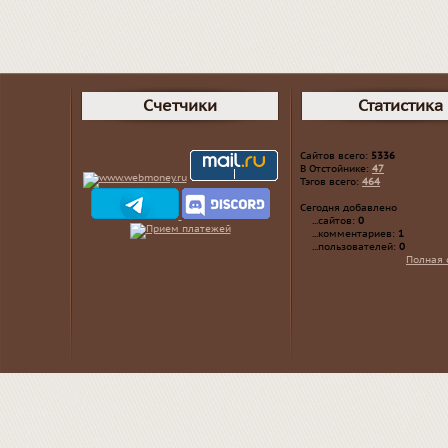
Счетчики
Статистика
Сайтов всего:
5336
В Отстойнике:
47
Тэгов всего:
464
Сегодня добавлено
...сайтов:
0
...комментариев:
1
...пользователей:
0
Полная 