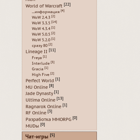
[22]
World of Warcraft
[4]
...информация
[2]
WoW 2.4.3
[14]
WoW 3.3.5
[1]
WoW 4.3.4
[2]
WoW 5.0.5
[1]
WoW 5.2.0
[2]
сразу 80
[11]
Lineage II
[1]
Freya
[3]
Interlude
[1]
Gracia
[2]
High Five
[1]
Perfect World
[8]
MU Online
[1]
Jade Dynasty
[13]
Ultima Online
[1]
Ragnarok Online
[3]
RF Online
[0]
Разработка MMORPG
[0]
MUDы
[5]
Чат-игры