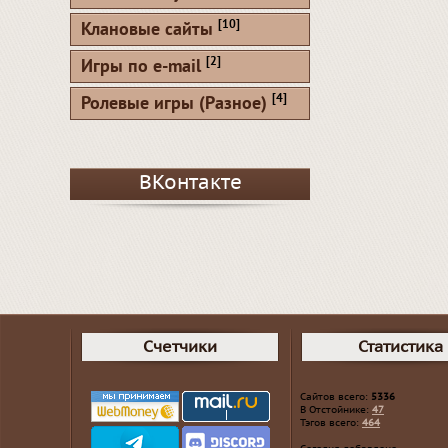
[10]
Клановые сайты
[2]
Игры по e-mail
[4]
Ролевые игры (Разное)
ВКонтакте
Счетчики
Статистика
Сайтов всего:
5336
В Отстойнике:
47
Тэгов всего:
464