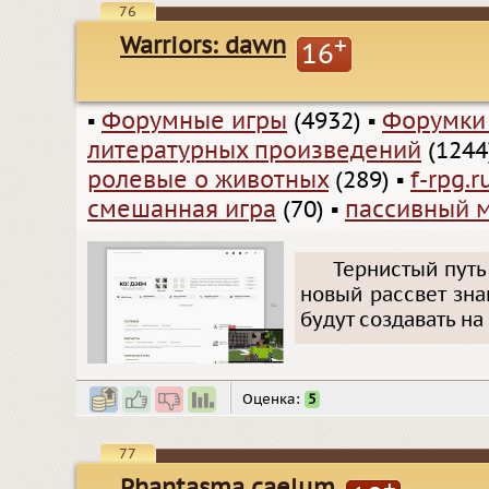
76
Warriors: dawn
+
16
▪
Форумные игры
(4932)
▪
Форумки
литературных произведений
(1244
ролевые о животных
(289)
▪
f-rpg.r
смешанная игра
(70)
▪
пассивный 
Тернистый путь
новый рассвет зна
будут создавать на
Оценка:
5
77
Phantasma caelum
+