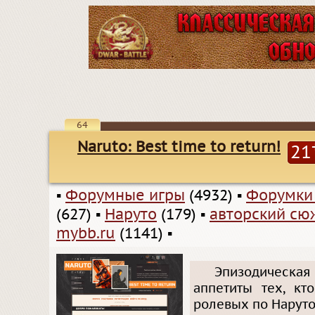
64
Naruto: Best time to return!
21
▪
Форумные игры
(4932)
▪
Форумки
(627)
▪
Наруто
(179)
▪
авторский сю
mybb.ru
(1141)
▪
Эпизодическая 
аппетиты тех, кт
ролевых по Наруто.