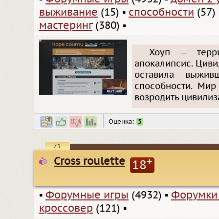
выживание
(15)
▪
способности
(57)
мастеринг
(380)
▪
Хоуп — терр
апокалипсис. Циви
оставила выжи
способности. Мир
возродить цивилиз
Оценка:
5
71
Cross roulette
+
18
▪
Форумные игры
(4932)
▪
Форумки
кроссовер
(121)
▪