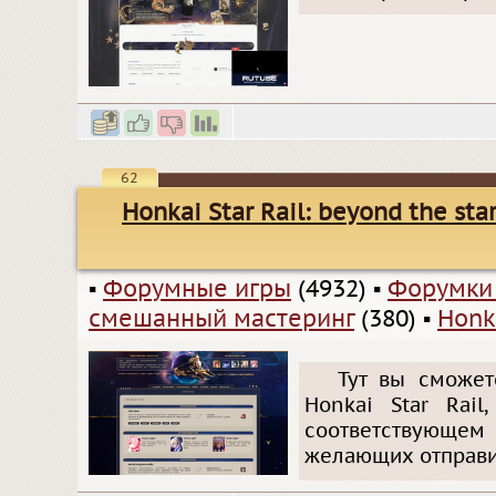
62
Honkai Star Rail: beyond the sta
▪
Форумные игры
(4932)
▪
Форумки
смешанный мастеринг
(380)
▪
Honka
Тут вы сможет
Honkai Star Rail
соответствующе
желающих отправит