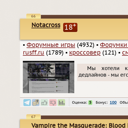
66
Notacross
+
18
▪
Форумные игры
(4932)
▪
Форумки
rusff.ru
(1789)
▪
кроссовер
(121)
▪
с
Мы хотели к
дедлайнов - мы ег
Оценка:
5
Бонус:
100
Объя
67
Vampire the Masquerade: Blood