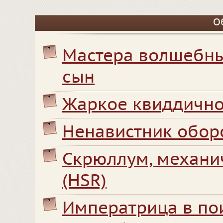
О
Мастера волшебны
сын
Жаркое квиддично
Ненавистник обор
Скрюллум, механи
(HSR)
Императрица в по