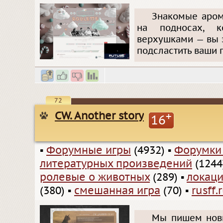
Знакомые аром
на подносах, к
верхушками — вы з
подсластить ваши 
72
CW. Another story
+
16
▪
Форумные игры
(4932)
▪
Форумки
литературных произведений
(1244
ролевые о животных
(289)
▪
локаци
(380)
▪
смешанная игра
(70)
▪
rusff.
Мы пишем новы