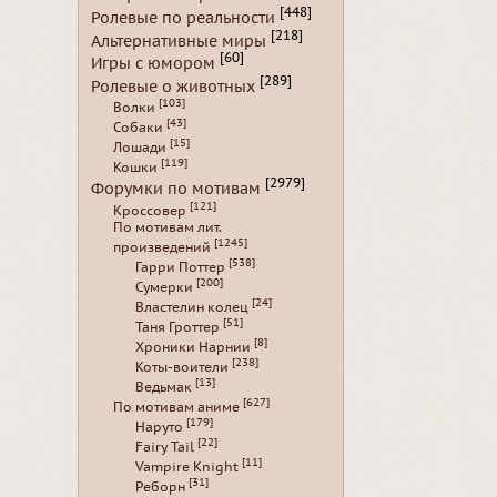
[448]
Ролевые по реальности
[218]
Альтернативные миры
[60]
Игры с юмором
[289]
Ролевые о животных
[103]
Волки
[43]
Собаки
[15]
Лошади
[119]
Кошки
[2979]
Форумки по мотивам
[121]
Кроссовер
По мотивам лит.
[1245]
произведений
[538]
Гарри Поттер
[200]
Сумерки
[24]
Властелин колец
[51]
Таня Гроттер
[8]
Хроники Нарнии
[238]
Коты-воители
[13]
Ведьмак
[627]
По мотивам аниме
[179]
Наруто
[22]
Fairy Tail
[11]
Vampire Knight
[31]
Реборн