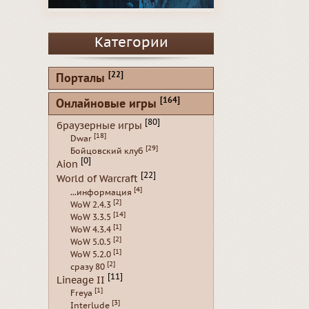
Категории
[22]
Порталы
[164]
Онлайновые игры
[80]
браузерные игры
[18]
Dwar
[29]
Бойцовский клуб
[0]
Aion
[22]
World of Warcraft
[4]
...информация
[2]
WoW 2.4.3
[14]
WoW 3.3.5
[1]
WoW 4.3.4
[2]
WoW 5.0.5
[1]
WoW 5.2.0
[2]
сразу 80
[11]
Lineage II
[1]
Freya
[3]
Interlude