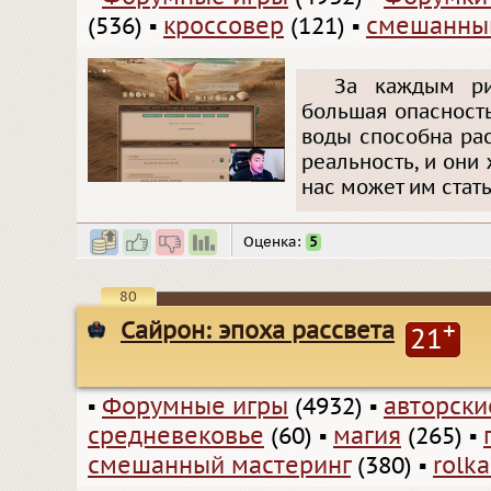
(536)
▪
кроссовер
(121)
▪
смешанный
За каждым ри
большая опасность
воды способна рас
реальность, и они
нас может им стать
Оценка:
5
80
Сайрон: эпоха рассвета
+
21
▪
Форумные игры
(4932)
▪
авторск
средневековье
(60)
▪
магия
(265)
▪
смешанный мастеринг
(380)
▪
rolk