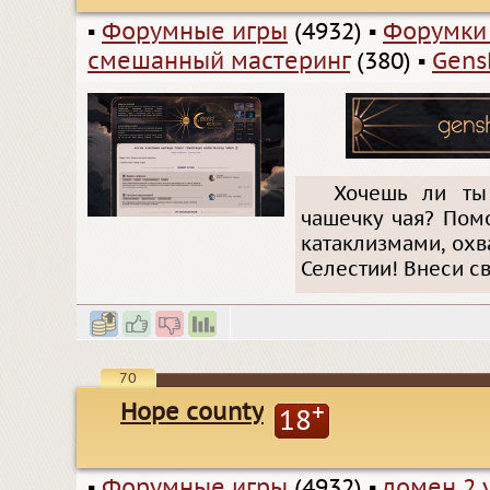
▪
Форумные игры
(4932)
▪
Форумки
смешанный мастеринг
(380)
▪
Gens
Хочешь ли ты
чашечку чая? Пом
катаклизмами, ох
Селестии! Внеси с
70
Hope county
+
18
▪
Форумные игры
(4932)
▪
домен 2 