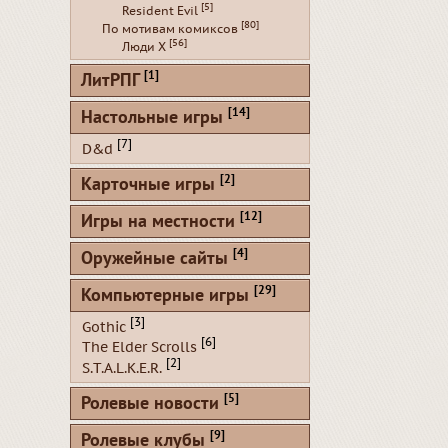
[5]
Resident Evil
[80]
По мотивам комиксов
[56]
Люди Х
[1]
ЛитРПГ
[14]
Настольные игры
[7]
D&d
[2]
Карточные игры
[12]
Игры на местности
[4]
Оружейные сайты
[29]
Компьютерные игры
[3]
Gothic
[6]
The Elder Scrolls
[2]
S.T.A.L.K.E.R.
[5]
Ролевые новости
[9]
Ролевые клубы