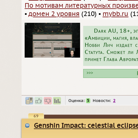
По мотивам литературных произв
▪
домен 2 уровня
(210)
▪
mybb.ru
(1
Dark AU, 18+, эп
«Амбиции, магия, вла
Нобби Лич издает с
Статута. Сможет ли 
примет Глава Аврора
>>>
Оценка:
5
Новости:
2
69
Genshin Impact: celestial eclips