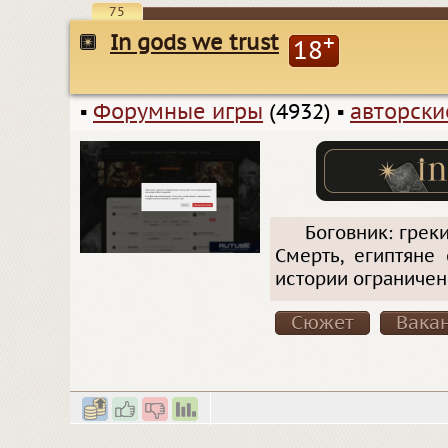
75
In gods we trust
+
18
▪
Форумные игры
(4932)
▪
авторск
Боговник: грек
Смерть, египтяне
истории ограничено
Сюжет
Вака