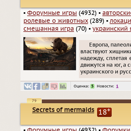
▪
Форумные игры
(4932)
▪
авторск
ролевые о животных
(289)
▪
локаци
смешанная игра
(70)
▪
украинский 
Европа, палеол
властвуют хищник
надежду, сплетая
движутся на юг, а
украинского и русс
Оценка:
5
Новости:
1
79
Secrets of mermaids
+
18
▪
Форумные игры
(4932)
▪
Форумки