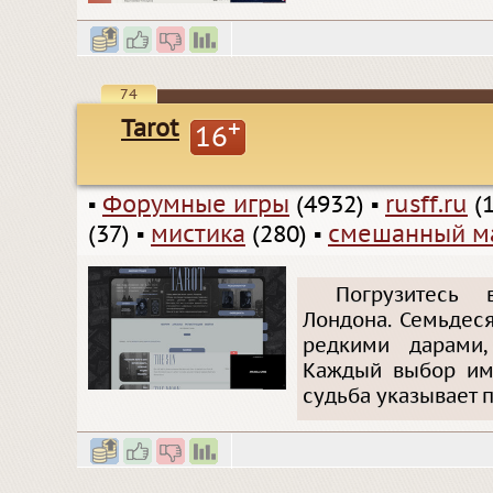
74
Tarot
+
16
▪
Форумные игры
(4932)
▪
rusff.ru
(1
(37)
▪
мистика
(280)
▪
смешанный м
Погрузитесь 
Лондона. Семьдес
редкими дарами,
Каждый выбор име
судьба указывает п