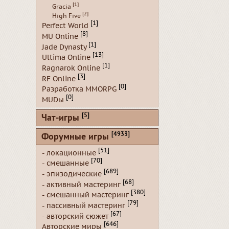
[1]
Gracia
[2]
High Five
[1]
Perfect World
[8]
MU Online
[1]
Jade Dynasty
[13]
Ultima Online
[1]
Ragnarok Online
[3]
RF Online
[0]
Разработка MMORPG
[0]
MUDы
[5]
Чат-игры
[4933]
Форумные игры
[51]
- локационные
[70]
- смешанные
[689]
- эпизодические
[68]
- активный мастеринг
[380]
- смешанный мастеринг
[79]
- пассивный мастеринг
[67]
- авторский сюжет
[646]
Авторские миры