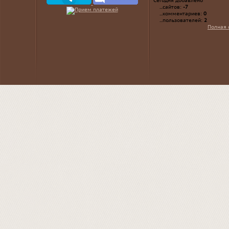
Сегодня добавлено
...сайтов:
-7
...комментариев:
0
...пользователей:
2
Полная 