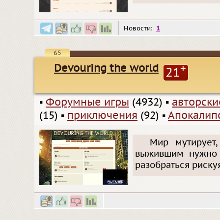
Новости:
1
65
Devouring the world
+
21
▪
Форумные игры
(4932)
▪
авторск
(15)
▪
приключения
(92)
▪
Апокалип
Мир мутирует,
выжившим нужно 
разобраться риску