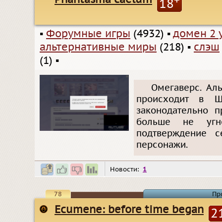
18
▪
Форумные игры
(4932)
▪
домен 2 
альтернативные миры
(218)
▪
слэш
(1)
▪
Омегаверс. Аль
происходит в Ш
законодательно п
больше не угн
подтверждение с
персонажи.
Новости:
1
78
Пр
Ecumene: before time began
2