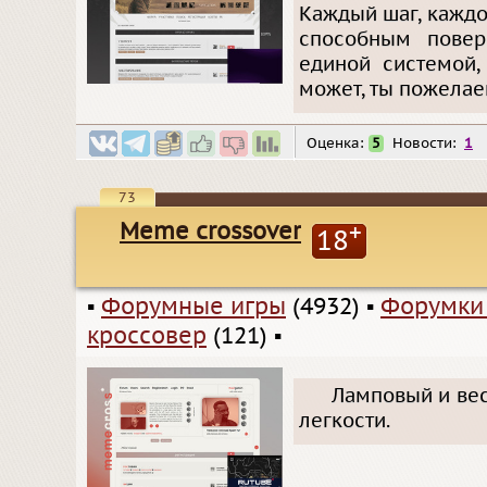
Каждый шаг, кажд
способным повер
единой системой,
может, ты пожелае
Оценка:
5
Новости:
1
73
Meme crossover
+
18
▪
Форумные игры
(4932)
▪
Форумки
кроссовер
(121)
▪
Ламповый и вес
легкости.