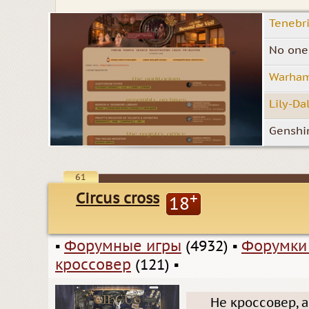
Tenebri
No one 
Warham
Lily-Da
Genshin
61
Сircus cross
+
18
▪
Форумные игры
(4932)
▪
Форумки
кроссовер
(121)
▪
Не кроссовер, 