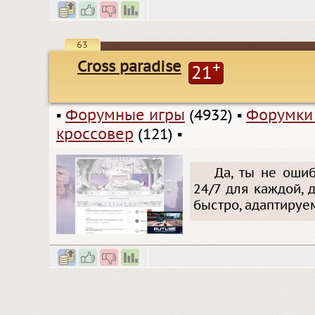
63
Cross paradise
+
21
▪
Форумные игры
(4932)
▪
Форумки
кроссовер
(121)
▪
Да, ты не оши
24/7 для каждой,
быстро, адаптируе