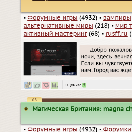
▪
Форумные игры
(4932)
▪
вампиры
альтернативные миры
(218)
▪
мир 
активный мастеринг
(68)
▪
rusff.ru
(
Добро пожалова
ночи, здесь вечна
Если вы чувствуе
нам. Город вас жде
Оценка:
5
68
Магическая Британия: magna ch
▪
Форумные игры
(4932)
▪
Форумки