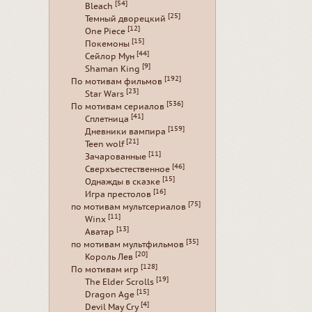
[54]
Bleach
[25]
Темный дворецкий
[12]
One Piece
[15]
Покемоны
[44]
Сейлор Мун
[9]
Shaman King
[192]
По мотивам фильмов
[23]
Star Wars
[536]
По мотивам сериалов
[41]
Сплетница
[159]
Дневники вампира
[21]
Teen wolf
[11]
Зачарованные
[46]
Сверхъестественное
[15]
Однажды в сказке
[16]
Игра престолов
[75]
по мотивам мультсериалов
[11]
Winx
[13]
Аватар
[35]
по мотивам мультфильмов
[20]
Король Лев
[128]
По мотивам игр
[19]
The Elder Scrolls
[15]
Dragon Age
[4]
Devil May Cry