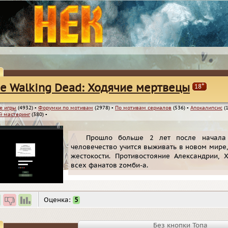
+
e Walking Dead: Ходячие мертвецы
18
е игры
(4932)
▪
Форумки по мотивам
(2978)
▪
По мотивам сериалов
(536)
▪
Апокалипсис
(1
 мастеринг
(380)
▪
Прошло больше 2 лет после начала
человечество учится выживать в новом мире
жестокости. Противостояние Александрии, 
всех фанатов zомби-a.
Оценка:
5
Без кнопки Топа