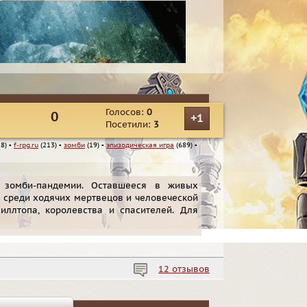
Голосов:
0
0
+1
Посетили:
3
8)
▪
f-rpg.ru
(213)
▪
зомби
(19)
▪
эпизодическая игра
(689)
▪
 зомби-пандемии. Оставшееся в живых
, среди ходячих мертвецов и человеческой
Хиллтопа, королевства и спасителей. Для
12 отзывов