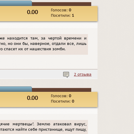
Голосов:
0
0.00
Посетили:
1
▪
 же находится там, за чертой времени и
но, но они бы, наверное, отдали все, лишь
то спасет их от нашествия зомби.
2 отзыва
Голосов:
0
0.00
Посетили:
0
▪
ячие мертвецы". Землю атаковал вирус,
аются найти себе пристанище, ищут пищу,