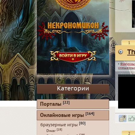
1
Th
▪
Форумны
смешанный
Категории
[22]
Порталы
[164]
Онлайновые игры
[80]
браузерные игры
[18]
Dwar
2
[29]