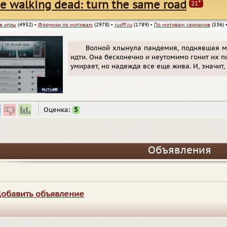
+
e walking dead: turn the same road
21
е игры
(4932)
▪
Форумки по мотивам
(2978)
▪
rusff.ru
(1789)
▪
По мотивам сериалов
(536)
Волной хлынула пандемия, поднявшая ме
идти. Она бесконечно и неутомимо гонит их п
умирает, но надежда все еще жива. И, значит,
Оценка:
5
Объявления
обавить объявление