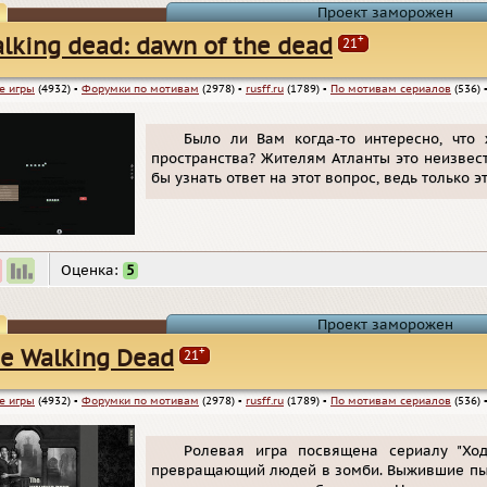
Проект заморожен
+
lking dead: dawn of the dead
21
е игры
(4932)
▪
Форумки по мотивам
(2978)
▪
rusff.ru
(1789)
▪
По мотивам сериалов
(536)
Было ли Вам когда-то интересно, что
пространства? Жителям Атланты это неизвест
бы узнать ответ на этот вопрос, ведь только э
Оценка:
5
Проект заморожен
+
e Walking Dead
21
е игры
(4932)
▪
Форумки по мотивам
(2978)
▪
rusff.ru
(1789)
▪
По мотивам сериалов
(536)
Ролевая игра посвящена сериалу "Ход
превращающий людей в зомби. Выжившие пыт