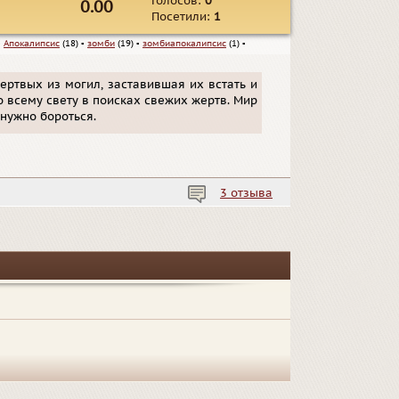
Голосов:
0
0.00
Посетили:
1
▪
Апокалипсис
(18)
▪
зомби
(19)
▪
зомбиапокалипсис
(1)
▪
ртвых из могил, заставившая их встать и
о всему свету в поисках свежих жертв. Мир
 нужно бороться.
3 отзыва