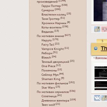
[1244]
произведений
[538]
Гарри Поттер
[200]
Сумерки
[23]
Властелин колец
[51]
Таня Гроттер
[8]
Хроники Нарнии
[238]
Коты-воители
[13]
Ведьмак
[627]
По мотивам аниме
[179]
Наруто
5
[22]
Fairy Tail
Th
[11]
Vampire Knight
[31]
Реборн
[54]
Bleach
▪
Форумны
[25]
Темный дворецкий
[12]
One Piece
[15]
Покемоны
[44]
Сейлор Мун
[9]
Shaman King
[192]
По мотивам фильмов
[23]
Star Wars
[536]
По мотивам сериалов
[41]
Сплетница
[159]
Дневники вампира
[21]
Teen wolf