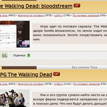
+
e Walking Dead: bloodstream
18
е игры
(4932)
▪
Форумки по мотивам
(2978)
▪
rusff.ru
(1789)
▪
По мотивам сериалов
(536)
Игра идет по мотивам сериала: The Wal
дворе Зомби Апокалипсис, по земле ходит м
вами полакомиться. Хотите почувствовать 
нам.
Оценка:
5
Без кнопки Топа
+
PG The Walking Dead
18
е игры
(4932)
▪
Форумки по мотивам
(2978)
▪
mybb.ru
(1141)
▪
По мотивам сериалов
(536)
Рик и его группа сумели найти место на 
вскоре ферма подвергается нападению со с
в поисках дома. Что они будут делать дальше