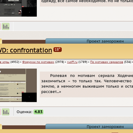
одежду, все самое необходимое. Но не тольк
Проект заморожен
+
D: confrontation
18
е игры
(4932)
▪
Форумки по мотивам
(2978)
▪
rusff.ru
(1789)
▪
По мотивам сериалов
(536)
Ролевая по мотивам сериала Ходячи
закончиться – то только так. Человечеств
землю, а немногим выжившим только и оста
рассвет...»
Оценка:
4.83
Проект заморожен