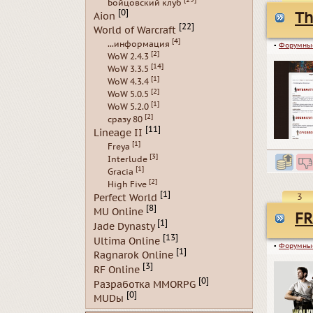
Бойцовский клуб
[0]
Th
Aion
[22]
World of Warcraft
[4]
...информация
▪
Форумны
[2]
WoW 2.4.3
[14]
WoW 3.3.5
[1]
WoW 4.3.4
[2]
WoW 5.0.5
[1]
WoW 5.2.0
[2]
сразу 80
[11]
Lineage II
[1]
Freya
[3]
Interlude
[1]
Gracia
[2]
High Five
[1]
Perfect World
3
[8]
MU Online
FR
[1]
Jade Dynasty
[13]
Ultima Online
▪
Форумны
[1]
Ragnarok Online
[3]
RF Online
[0]
Разработка MMORPG
[0]
MUDы