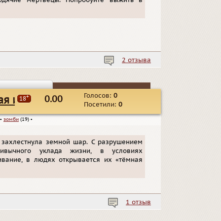
одячие мертвецы. Попробуйте выжить в
2 отзыва
Голосов:
0
+
ая игра по мотивам сериала и комикса
0.00
18
Посетили:
0
▪
зомби
(19)
▪
 захлестнула земной шар. С разрушением
ивычного уклада жизни, в условиях
ивание, в людях открывается их «тёмная
1 отзыв