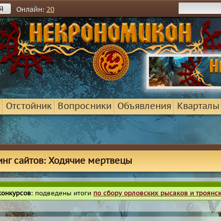
я
Онлайн:
20
Отстойник
Вопросники
Объявления
Кварталы
инг сайтов: Ходячие мертвецы
конкурсов
: подведены итоги
по сбору орловских рысаков и троянс