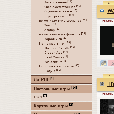
[11]
Зачарованные
6
[46]
Сверхъестественное
Wa
[15]
Однажды в сказке
[16]
Игра престолов
[75]
по мотивам мультсериалов
▪
Форумны
[11]
Winx
[13]
Аватар
[35]
по мотивам мультфильмов
[20]
Король Лев
[128]
По мотивам игр
[19]
The Elder Scrolls
[15]
Dragon Age
[4]
Devil May Cry
[5]
Resident Evil
[80]
По мотивам комиксов
[56]
Люди Х
7
[1]
ЛитРПГ
Th
[14]
Настольные игры
▪
Форумны
[7]
D&d
[2]
Карточные игры