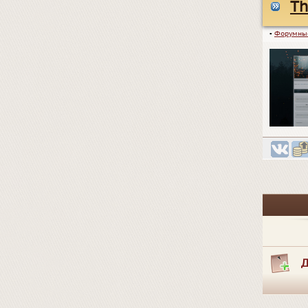
Th
▪
Форумны
Д