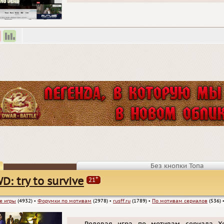
Без кнопки Топа
+
D: try to survive
21
е игры
(4932)
▪
Форумки по мотивам
(2978)
▪
rusff.ru
(1789)
▪
По мотивам сериалов
(536)