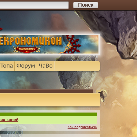
 Топа
Форум
ЧаВо
ких коней
.
Как подписаться?