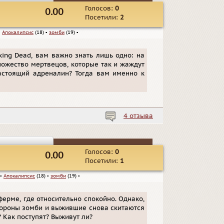
Голосов:
0
0.00
Посетили:
2
▪
Апокалипсис
(18)
▪
зомби
(19)
▪
king Dead, вам важно знать лишь одно: на
ножество мертвецов, которые так и жаждут
настоящий адреналин? Тогда вам именно к
4 отзыва
Голосов:
0
0.00
Посетили:
1
▪
Апокалипсис
(18)
▪
зомби
(19)
▪
ферме, где относительно спокойно. Однако,
тороны зомби и выжившие снова скитаются
? Как поступят? Выживут ли?