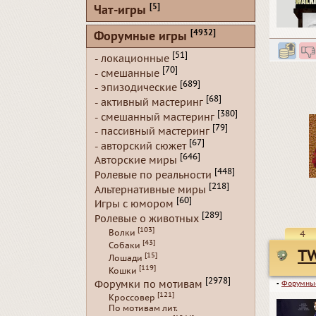
[5]
Чат-игры
[4932]
Форумные игры
[51]
- локационные
[70]
- смешанные
[689]
- эпизодические
[68]
- активный мастеринг
[380]
- смешанный мастеринг
[79]
- пассивный мастеринг
[67]
- авторский сюжет
[646]
Авторские миры
[448]
Ролевые по реальности
[218]
Альтернативные миры
[60]
Игры с юмором
[289]
Ролевые о животных
[103]
Волки
4
[43]
Собаки
TW
[15]
Лошади
[119]
Кошки
[2978]
Форумки по мотивам
▪
Форумны
[121]
Кроссовер
По мотивам лит.