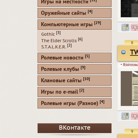
[12]
Игры на местности
[4]
Оружейные сайты
[29]
Компьютерные игры
[3]
Gothic
[6]
The Elder Scrolls
8
[2]
S.T.A.L.K.E.R.
TW
[5]
Ролевые новости
▪
Форумны
[9]
Ролевые клубы
[10]
Клановые сайты
[2]
Игры по e-mail
[4]
Ролевые игры (Разное)
ВКонтакте
9