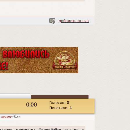
добавить отзыв
Голосов:
0
0.00
Посетили:
1
▪
хоррор
(41)
▪