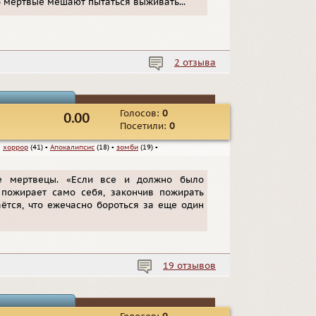
о мертвые мешают пытаться выживать...
2 отзыва
Голосов:
0
0.00
Посетили:
0
▪
хоррор
(41)
▪
Апокалипсис
(18)
▪
зомби
(19)
▪
е мертвецы. «Если все и должно было
о пожирает само себя, закончив пожирать
ётся, что ежечасно бороться за еще один
19 отзывов