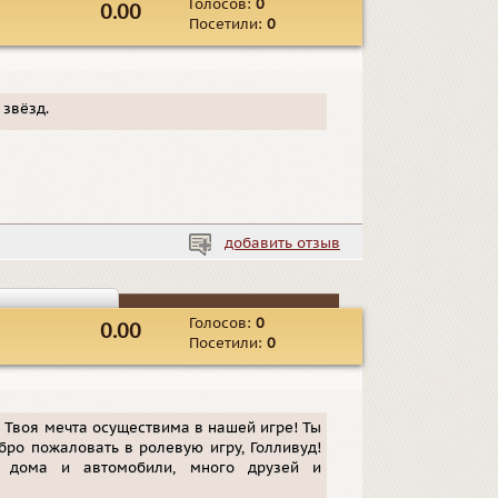
Голосов:
0
0.00
Посетили:
0
звёзд.
добавить отзыв
Голосов:
0
0.00
Посетили:
0
 Твоя мечта осуществима в нашей игре! Ты
ро пожаловать в ролевую игру, Голливуд!
е дома и автомобили, много друзей и