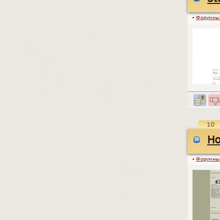
▪
Форумны
10
Ho
▪
Форумны