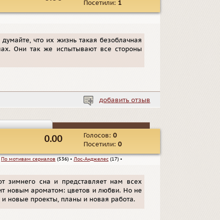
Посетили:
1
е думайте, что их жизнь такая безоблачная
лах. Они так же испытывают все стороны
добавить отзыв
Голосов:
0
0.00
Посетили:
0
▪
По мотивам сериалов
(536)
▪
Лос-Анджелес
(17)
▪
от зимнего сна и представляет нам всех
ит новым ароматом: цветов и любви. Но не
 и новые проекты, планы и новая работа.