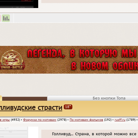
Без кнопки Топа
+
лливудские страсти
18
е игры
(4932)
▪
Форумки по мотивам
(2978)
▪
По мотивам фильмов
(192)
▪
rusff.ru
(1789)
Голливуд... Страна, в которой можно все