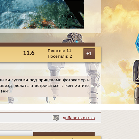
Голосов:
11
11.6
+1
Посетили:
2
глыми сутками под прицелами фотокамер и
везд, делать и встречаться с кем хотите,
зни".
добавить отзыв