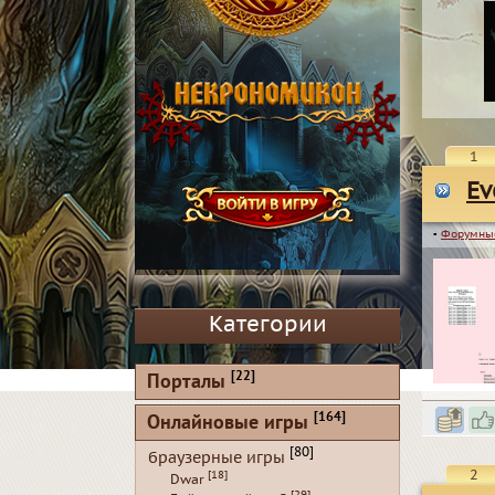
1
Ev
▪
Форумны
Категории
[22]
Порталы
[164]
Онлайновые игры
[80]
браузерные игры
2
[18]
Dwar
[29]