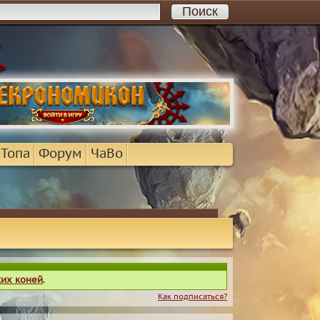
 Топа
Форум
ЧаВо
ких коней
.
Как подписаться?