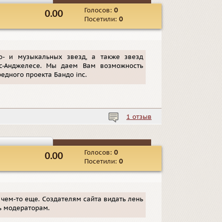
Голосов:
0
0.00
Посетили:
0
о- и музыкальных звезд, а также звезд
ос-Анджелесе. Мы даем Вам возможность
едного проекта Бандо inc.
1 отзыв
Голосов:
0
0.00
Посетили:
0
 чем-то еще. Создателям сайта видать лень
ь модераторам.