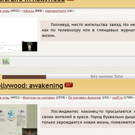
е игры
(4932)
▪
rolka.su
(888)
▪
знаменитости
(16)
▪
Голливуд, место жительства звезд. Но н
как по телевизору или в глянцевых журна
жизни.
Без кнопки Топа
+
llywood: awakening
21
е игры
(4932)
▪
Форумки по мотивам
(2978)
▪
По мотивам фильмов
(192)
▪
rusff.ru
(1789)
Лос-Анджелес наконец-то просыпается 
своих жителей в красе. Город буквально дыш
только зарождается новая жизнь, появляются