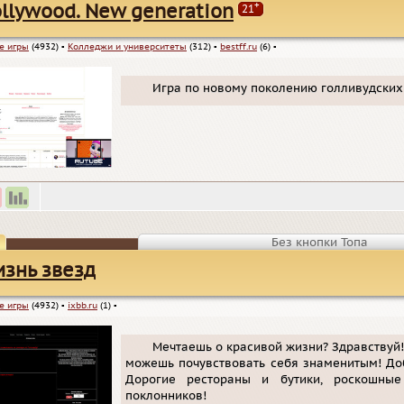
+
llywood. New generation
21
е игры
(4932)
▪
Колледжи и университеты
(312)
▪
bestff.ru
(6)
▪
Игра по новому поколению голливудских 
Без кнопки Топа
знь звезд
е игры
(4932)
▪
ixbb.ru
(1)
▪
Мечтаешь о красивой жизни? Здравствуй!
можешь почувствовать себя знаменитым! Доб
Дорогие рестораны и бутики, роскошны
поклонников!