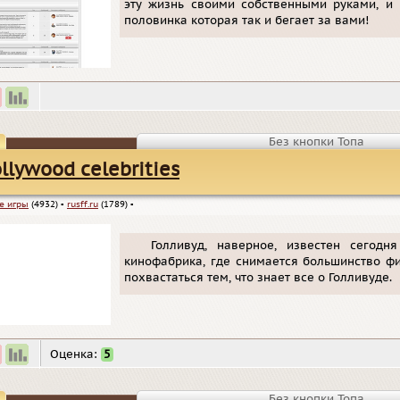
эту жизнь своими собственными руками, и 
половинка которая так и бегает за вами!
Без кнопки Топа
llywood celebrities
е игры
(4932)
▪
rusff.ru
(1789)
▪
Голливуд, наверное, известен сегодн
кинофабрика, где снимается большинство ф
похвастаться тем, что знает все о Голливуде.
Оценка:
5
Без кнопки Топа