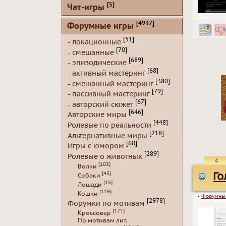
[5]
Чат-игры
[4932]
Форумные игры
[51]
- локационные
[70]
- смешанные
[689]
- эпизодические
[68]
- активный мастеринг
[380]
- смешанный мастеринг
[79]
- пассивный мастеринг
[67]
- авторский сюжет
[646]
Авторские миры
[448]
Ролевые по реальности
[218]
Альтернативные миры
[60]
Игры с юмором
[289]
Ролевые о животных
4
[103]
Волки
[43]
Го
Собаки
[15]
Лошади
[119]
Кошки
▪
Форумны
[2978]
Форумки по мотивам
[121]
Кроссовер
По мотивам лит.