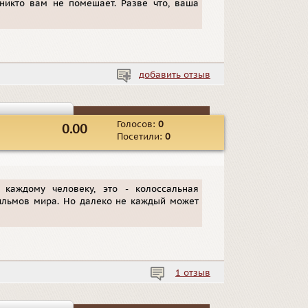
никто вам не помешает. Разве что, ваша
добавить отзыв
Голосов:
0
0.00
Посетили:
0
я каждому человеку, это - колоссальная
ильмов мира. Но далеко не каждый может
1 отзыв