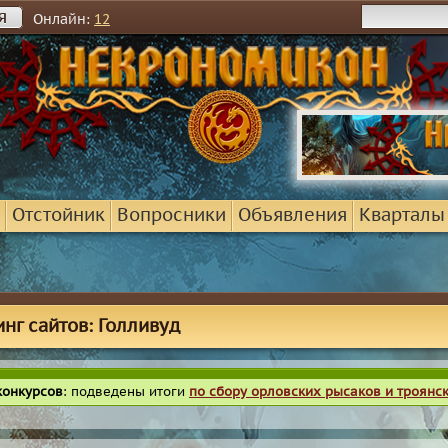
я
Онлайн:
12
Отстойник
Вопросники
Объявления
Кварталы
инг сайтов: Голливуд
конкурсов
: подведены итоги
по сбору орловских рысаков и троянс