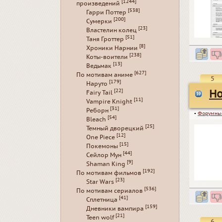
[1244]
произведений
[538]
Гарри Поттер
[200]
Сумерки
[23]
Властелин колец
[51]
Таня Гроттер
[8]
Хроники Нарнии
[238]
Коты-воители
[13]
Ведьмак
[627]
По мотивам аниме
5
[179]
Наруто
[22]
Ho
Fairy Tail
[11]
Vampire Knight
[31]
Реборн
▪
Форумны
[54]
Bleach
[25]
Темный дворецкий
[12]
One Piece
[15]
Покемоны
[44]
Сейлор Мун
[9]
Shaman King
[192]
По мотивам фильмов
[23]
Star Wars
[536]
По мотивам сериалов
[41]
Сплетница
[159]
Дневники вампира
[21]
Teen wolf
6