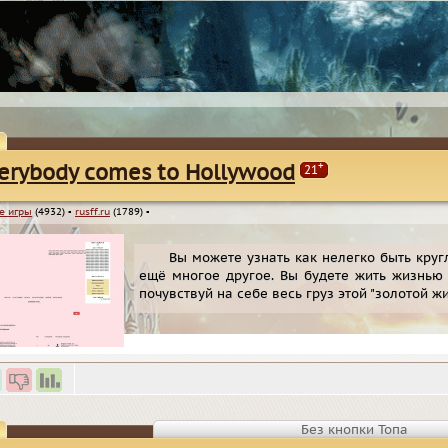
+
erybody comes to Hollywood
21
е игры
(4932)
▪
rusff.ru
(1789)
▪
Вы можете узнать как нелегко быть кру
ещё многое другое. Вы будете жить жизнью з
почувствуй на себе весь груз этой "золотой жи
Без кнопки Топа