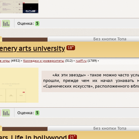
Оценка:
5
Без кнопки Топа
+
enery arts university
18
е игры
(4932)
▪
Колледжи и университеты
(312)
▪
rusff.ru
(1789)
▪
«Ах эти звезды» - такое можно часто усл
прошли, прежде чем их начал узнавать м
«Сценических искусств», расположенного вбл
Оценка:
5
Без кнопки Топа
+
ars. Life in hollywood
21