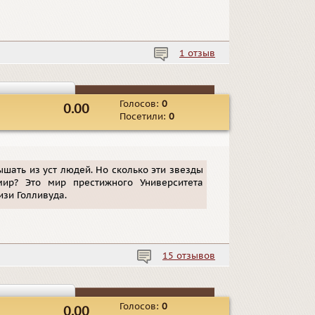
1 отзыв
Голосов:
0
0.00
Посетили:
0
ышать из уст людей. Но сколько эти звезды
ир? Это мир престижного Университета
изи Голливуда.
15 отзывов
Голосов:
0
0.00