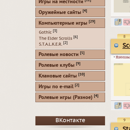
[12]
Игры на местности
[4]
Оружейные сайты
[29]
Компьютерные игры
[3]
Gothic
8
[6]
The Elder Scrolls
[2]
S.T.A.L.K.E.R.
Sс
[5]
Ролевые новости
▪
Форумны
[9]
Ролевые клубы
[10]
Клановые сайты
[2]
Игры по e-mail
[4]
Ролевые игры (Разное)
ВКонтакте
9
St