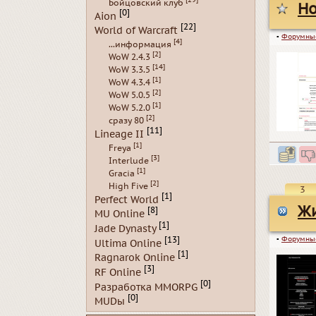
Бойцовский клуб
Ho
[0]
Aion
[22]
World of Warcraft
▪
Форумны
[4]
...информация
[2]
WoW 2.4.3
[14]
WoW 3.3.5
[1]
WoW 4.3.4
[2]
WoW 5.0.5
[1]
WoW 5.2.0
[2]
сразу 80
[11]
Lineage II
[1]
Freya
[3]
Interlude
[1]
Gracia
[2]
High Five
3
[1]
Perfect World
Жи
[8]
MU Online
[1]
Jade Dynasty
▪
Форумны
[13]
Ultima Online
[1]
Ragnarok Online
[3]
RF Online
[0]
Разработка MMORPG
[0]
MUDы