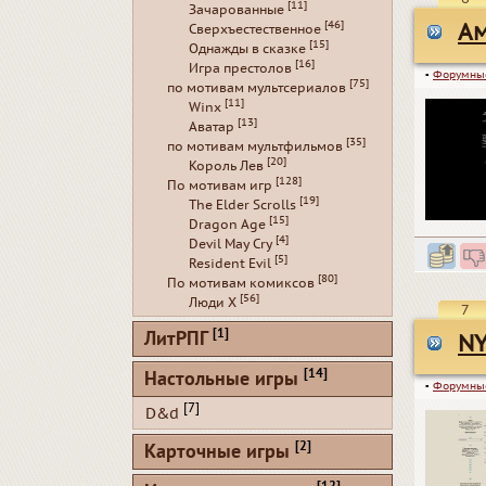
[11]
Зачарованные
[46]
Ам
Сверхъестественное
[15]
Однажды в сказке
[16]
Игра престолов
▪
Форумны
[75]
по мотивам мультсериалов
[11]
Winx
[13]
Аватар
[35]
по мотивам мультфильмов
[20]
Король Лев
[128]
По мотивам игр
[19]
The Elder Scrolls
[15]
Dragon Age
[4]
Devil May Cry
[5]
Resident Evil
[80]
По мотивам комиксов
[56]
Люди Х
7
[1]
ЛитРПГ
NY
[14]
Настольные игры
▪
Форумны
[7]
D&d
[2]
Карточные игры