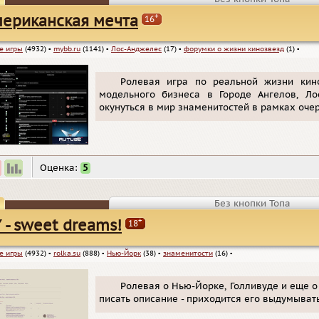
+
ериканская мечта
16
е игры
(4932)
▪
mybb.ru
(1141)
▪
Лос-Анджелес
(17)
▪
форумки о жизни кинозвезд
(1)
▪
Ролевая игра по реальной жизни кин
модельного бизнеса в Городе Ангелов, Л
окунуться в мир знаменитостей в рамках очер
Оценка:
5
Без кнопки Топа
+
 - sweet dreams!
18
е игры
(4932)
▪
rolka.su
(888)
▪
Нью-Йорк
(38)
▪
знаменитости
(16)
▪
Ролевая о Нью-Йорке, Голливуде и еще о
писать описание - приходится его выдумыват